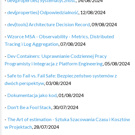
-
dev{properties} Systematyczność
,
14/08/2024
-
dev{properties} Odpowiedzialność
,
12/08/2024
-
dev{tools} Architecture Decision Record
,
09/08/2024
-
Wzorce MSA - Observability - Metrics, Distributed
Tracing i Log Aggregation
,
07/08/2024
-
Dev Containers: Usprawnianie Codziennej Pracy
Programisty i Integracja z Platform Engineering
,
05/08/2024
-
Safe to Fail vs. Fail Safe: Bezpieczeństwo systemów z
dwóch perspektyw
,
03/08/2024
-
Dokumentacja jako kod
,
01/08/2024
-
Don't Be a Fool Stack
,
30/07/2024
-
The Art of estimation - Sztuka Szacowania Czasu i Kosztów
w Projektach
,
28/07/2024