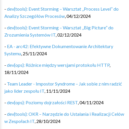
-
dev{tools}: Event Storming – Warsztat „Process Level” do
Analizy Szczegółów Procesów
,
04/12/2024
-
dev{tools}: Event Storming – Warsztat „Big Picture” do
Zrozumienia Systemów IT
,
02/12/2024
-
EA - arc42: Efektywne Dokumentowanie Architektury
Systemu
,
25/11/2024
-
dev{ops}: Różnice między wersjami protokołu HTTP
,
18/11/2024
-
Team Leader - Impostor Syndrome – Jak sobie z nim radzić
jako lider zespołu IT
,
11/11/2024
-
dev{ops}: Poziomy dojrzałości REST
,
04/11/2024
-
dev{tools}: OKR – Narzędzie do Ustalania i Realizacji Celów
w Zespołach IT
,
28/10/2024