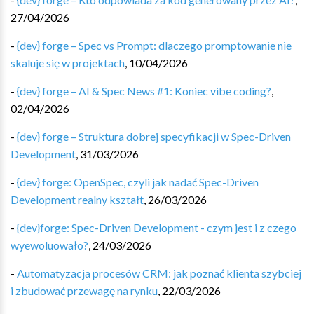
27/04/2026
-
{dev} forge – Spec vs Prompt: dlaczego promptowanie nie
skaluje się w projektach
,
10/04/2026
-
{dev} forge – AI & Spec News #1: Koniec vibe coding?
,
02/04/2026
-
{dev} forge – Struktura dobrej specyfikacji w Spec-Driven
Development
,
31/03/2026
-
{dev} forge: OpenSpec, czyli jak nadać Spec-Driven
Development realny kształt
,
26/03/2026
-
{dev}forge: Spec-Driven Development - czym jest i z czego
wyewoluowało?
,
24/03/2026
-
Automatyzacja procesów CRM: jak poznać klienta szybciej
i zbudować przewagę na rynku
,
22/03/2026