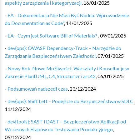
aspekty zarządzania i kategoryzacji
,
16/01/2025
-
EA - Dokumentacja Nie Musi Być Nudna: Wprowadzenie
do Documentation as Code"
,
14/01/2025
-
EA - Czym jest Software Bill of Materials?
,
09/01/2025
-
dev{ops}: OWASP Dependency-Track – Narzędzie do
Zarządzania Bezpieczeństwem Zależności
,
07/01/2025
-
Nowy Rok, Nowe Możliwości: Warsztaty i Konsultacje w
Zakresie PlantUML, C4, Structurizr i arc42
,
06/01/2025
-
Podsumowań nadszedł czas
,
23/12/2024
-
dev{ops}: Shift Left – Podejście do Bezpieczeństwa w SDLC
,
11/12/2024
-
dev{tools}: SAST i DAST – Bezpieczeństwo Aplikacji od
Wczesnych Etapów do Testowania Produkcyjnego
,
09/12/2024