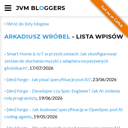
JVM BL
O
GGERS
Wróć do listy blogów
ARKADIUSZ WRÓBEL
- LISTA WPISÓW
-
Smart Home & IoT w przestrzeniach: Jak skonfigurować
zestaw do słuchania muzyki z adapteru na pasywnych
głośnikach?
,
17/07/2026
-
{dev} forge - Jak pisać specyfikacje pod AI?
,
23/06/2026
-
{dev} forge – Developer czy Spec Engineer? Jak AI zmienia
rolę programisty
,
19/06/2026
-
{dev} forge – Jak budować specyfikację w OpenSpec pod AI
coding agents
,
19/05/2026
-
{dev} forge – Kto odpowiada za kod generowany przez AI?
,