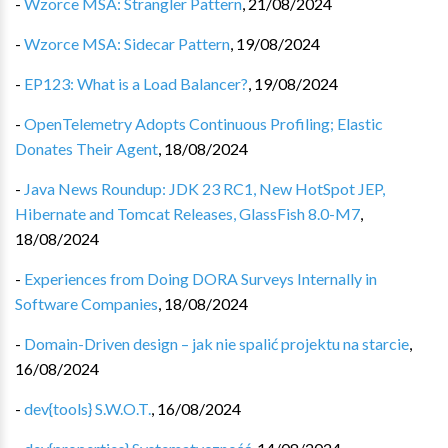
-
Wzorce MSA: Strangler Pattern
,
21/08/2024
-
Wzorce MSA: Sidecar Pattern
,
19/08/2024
-
EP123: What is a Load Balancer?
,
19/08/2024
-
OpenTelemetry Adopts Continuous Profiling; Elastic
Donates Their Agent
,
18/08/2024
-
Java News Roundup: JDK 23 RC1, New HotSpot JEP,
Hibernate and Tomcat Releases, GlassFish 8.0-M7
,
18/08/2024
-
Experiences from Doing DORA Surveys Internally in
Software Companies
,
18/08/2024
-
Domain-Driven design – jak nie spalić projektu na starcie
,
16/08/2024
-
dev{tools} S.W.O.T.
,
16/08/2024