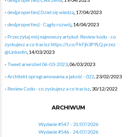
-
dev{properties} Dziel się wiedzą
,
17/04/2023
-
dev{properties} - Cągły rozwój
,
14/04/2023
-
Przeczytaj mój najnowszy artykuł: Review kodu - co
zyskujesz a co tracisz https://t.co/FkFjh3P9LQ przez
@LinkedIn
,
14/03/2023
-
Tweet arwrobel 06-03-2023
,
06/03/2023
-
Architekt oprogramowania a jakość - 022
,
23/02/2023
-
Review Codu - co zyskujesz a co tracisz
,
30/12/2022
ARCHIWUM
Wydanie #547 - 31/07/2026
Wydanie #546 - 24/07/2026