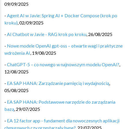
09/09/2025
-
Agent AI w Javie: Spring AI + Docker Compose (krok po
kroku)
,
02/09/2025
-
AI Chatbot w Javie - RAG krok po kroku
,
26/08/2025
-
Nowe modele OpenAI gpt-oss – otwarte wagi i praktyczne
wdrożenia AI
,
19/08/2025
-
ChatGPT-5 – co nowego w najnowszym modelu OpenAI?
,
12/08/2025
-
EA SAP HANA: Zarządzanie pamięcią i wydajnością
,
05/08/2025
-
EA SAP HANA: Podstawowe narzędzie do zarządzania
bazą
,
29/07/2025
-
EA 12 factor app - fundament dla nowoczesnych aplikacji
chmurowych czy przestarzały hype?
,
22/07/2025