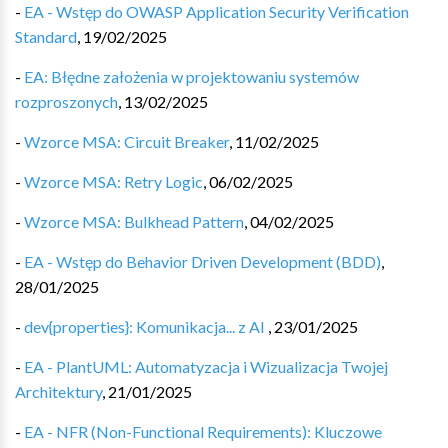
-
EA - Wstęp do OWASP Application Security Verification
Standard
,
19/02/2025
-
EA: Błędne założenia w projektowaniu systemów
rozproszonych
,
13/02/2025
-
Wzorce MSA: Circuit Breaker
,
11/02/2025
-
Wzorce MSA: Retry Logic
,
06/02/2025
-
Wzorce MSA: Bulkhead Pattern
,
04/02/2025
-
EA - Wstęp do Behavior Driven Development (BDD)
,
28/01/2025
-
dev{properties}: Komunikacja... z AI
,
23/01/2025
-
EA - PlantUML: Automatyzacja i Wizualizacja Twojej
Architektury
,
21/01/2025
-
EA - NFR (Non-Functional Requirements): Kluczowe