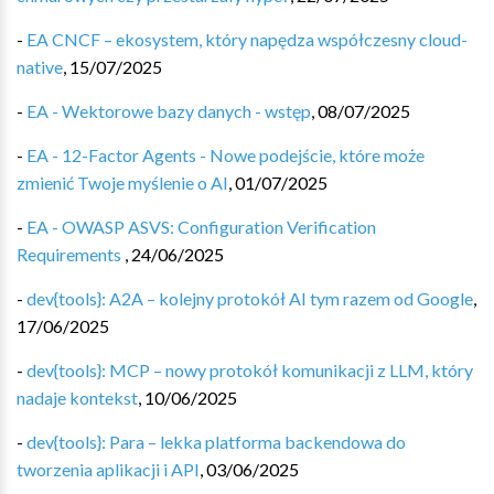
-
EA CNCF – ekosystem, który napędza współczesny cloud-
native
,
15/07/2025
-
EA - Wektorowe bazy danych - wstęp
,
08/07/2025
-
EA - 12-Factor Agents - Nowe podejście, które może
zmienić Twoje myślenie o AI
,
01/07/2025
-
EA - OWASP ASVS: Configuration Verification
Requirements
,
24/06/2025
-
dev{tools}: A2A – kolejny protokół AI tym razem od Google
,
17/06/2025
-
dev{tools}: MCP – nowy protokół komunikacji z LLM, który
nadaje kontekst
,
10/06/2025
-
dev{tools}: Para – lekka platforma backendowa do
tworzenia aplikacji i API
,
03/06/2025