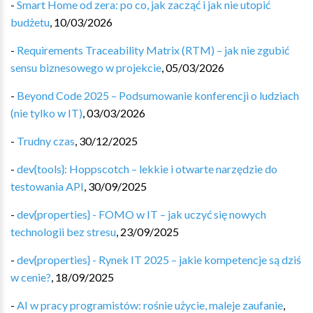
-
Smart Home od zera: po co, jak zacząć i jak nie utopić
budżetu
,
10/03/2026
-
Requirements Traceability Matrix (RTM) – jak nie zgubić
sensu biznesowego w projekcie
,
05/03/2026
-
Beyond Code 2025 – Podsumowanie konferencji o ludziach
(nie tylko w IT)
,
03/03/2026
-
Trudny czas
,
30/12/2025
-
dev{tools}: Hoppscotch – lekkie i otwarte narzędzie do
testowania API
,
30/09/2025
-
dev{properties} - FOMO w IT – jak uczyć się nowych
technologii bez stresu
,
23/09/2025
-
dev{properties} - Rynek IT 2025 – jakie kompetencje są dziś
w cenie?
,
18/09/2025
-
AI w pracy programistów: rośnie użycie, maleje zaufanie
,