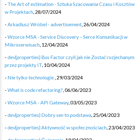
-
The Art of estimation - Sztuka Szacowania Czasu i Kosztów
w Projektach
,
28/07/2024
-
Arkadiusz Wróbel - advertisement
,
26/04/2024
-
Wzorce MSA - Service Discovery – Serce Komunikacji w
Mikroserwisach
,
12/04/2024
-
dev{properties} Bus Factor czyli jak nie Zostać rozjechanym
przez projekty IT
,
10/04/2024
-
Nie tylko technologie
,
29/03/2024
-
What is code refactoring?
,
06/06/2023
-
Wzorce MSA - API Gateway
,
03/05/2023
-
dev{properties} Dobry sen to podstawa
,
25/04/2023
-
dev{properties} Aktywność w społecznościach
,
23/04/2023
-
dev{properties} Ćwiczenia
,
19/04/2023