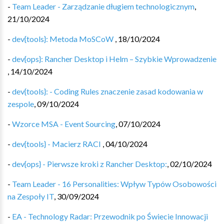
-
Team Leader - Zarządzanie długiem technologicznym
,
21/10/2024
-
dev{tools}: Metoda MoSCoW
,
18/10/2024
-
dev{ops}: Rancher Desktop i Helm – Szybkie Wprowadzenie
,
14/10/2024
-
dev{tools}: - Coding Rules znaczenie zasad kodowania w
zespole
,
09/10/2024
-
Wzorce MSA - Event Sourcing
,
07/10/2024
-
dev{tools} - Macierz RACI
,
04/10/2024
-
dev{ops} - Pierwsze kroki z Rancher Desktop:
,
02/10/2024
-
Team Leader - 16 Personalities: Wpływ Typów Osobowości
na Zespoły IT
,
30/09/2024
-
EA - Technology Radar: Przewodnik po Świecie Innowacji