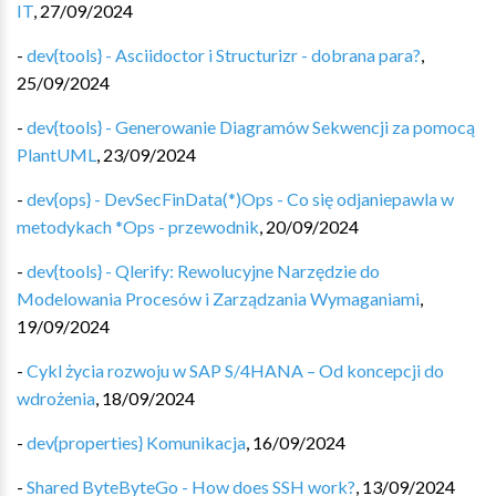
IT
,
27/09/2024
-
dev{tools} - Asciidoctor i Structurizr - dobrana para?
,
25/09/2024
-
dev{tools} - Generowanie Diagramów Sekwencji za pomocą
PlantUML
,
23/09/2024
-
dev{ops} - DevSecFinData(*)Ops - Co się odjaniepawla w
metodykach *Ops - przewodnik
,
20/09/2024
-
dev{tools} - Qlerify: Rewolucyjne Narzędzie do
Modelowania Procesów i Zarządzania Wymaganiami
,
19/09/2024
-
Cykl życia rozwoju w SAP S/4HANA – Od koncepcji do
wdrożenia
,
18/09/2024
-
dev{properties} Komunikacja
,
16/09/2024
-
Shared ByteByteGo - How does SSH work?
,
13/09/2024