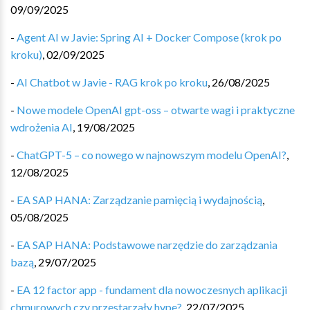
09/09/2025
-
Agent AI w Javie: Spring AI + Docker Compose (krok po
kroku)
,
02/09/2025
-
AI Chatbot w Javie - RAG krok po kroku
,
26/08/2025
-
Nowe modele OpenAI gpt-oss – otwarte wagi i praktyczne
wdrożenia AI
,
19/08/2025
-
ChatGPT-5 – co nowego w najnowszym modelu OpenAI?
,
12/08/2025
-
EA SAP HANA: Zarządzanie pamięcią i wydajnością
,
05/08/2025
-
EA SAP HANA: Podstawowe narzędzie do zarządzania
bazą
,
29/07/2025
-
EA 12 factor app - fundament dla nowoczesnych aplikacji
chmurowych czy przestarzały hype?
,
22/07/2025