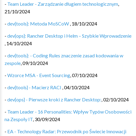
-
Team Leader - Zarządzanie długiem technologicznym
,
21/10/2024
-
dev{tools}: Metoda MoSCoW
,
18/10/2024
-
dev{ops}: Rancher Desktop i Helm – Szybkie Wprowadzenie
,
14/10/2024
-
dev{tools}: - Coding Rules znaczenie zasad kodowania w
zespole
,
09/10/2024
-
Wzorce MSA - Event Sourcing
,
07/10/2024
-
dev{tools} - Macierz RACI
,
04/10/2024
-
dev{ops} - Pierwsze kroki z Rancher Desktop:
,
02/10/2024
-
Team Leader - 16 Personalities: Wpływ Typów Osobowości
na Zespoły IT
,
30/09/2024
-
EA - Technology Radar: Przewodnik po Świecie Innowacji