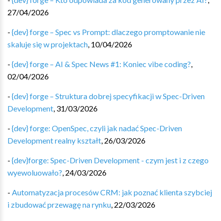
27/04/2026
-
{dev} forge – Spec vs Prompt: dlaczego promptowanie nie
skaluje się w projektach
,
10/04/2026
-
{dev} forge – AI & Spec News #1: Koniec vibe coding?
,
02/04/2026
-
{dev} forge – Struktura dobrej specyfikacji w Spec-Driven
Development
,
31/03/2026
-
{dev} forge: OpenSpec, czyli jak nadać Spec-Driven
Development realny kształt
,
26/03/2026
-
{dev}forge: Spec-Driven Development - czym jest i z czego
wyewoluowało?
,
24/03/2026
-
Automatyzacja procesów CRM: jak poznać klienta szybciej
i zbudować przewagę na rynku
,
22/03/2026