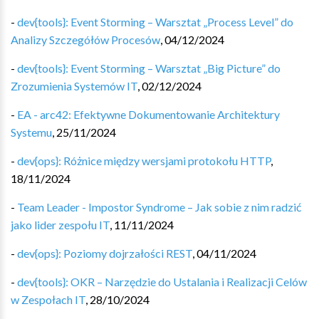
-
dev{tools}: Event Storming – Warsztat „Process Level” do
Analizy Szczegółów Procesów
,
04/12/2024
-
dev{tools}: Event Storming – Warsztat „Big Picture” do
Zrozumienia Systemów IT
,
02/12/2024
-
EA - arc42: Efektywne Dokumentowanie Architektury
Systemu
,
25/11/2024
-
dev{ops}: Różnice między wersjami protokołu HTTP
,
18/11/2024
-
Team Leader - Impostor Syndrome – Jak sobie z nim radzić
jako lider zespołu IT
,
11/11/2024
-
dev{ops}: Poziomy dojrzałości REST
,
04/11/2024
-
dev{tools}: OKR – Narzędzie do Ustalania i Realizacji Celów
w Zespołach IT
,
28/10/2024