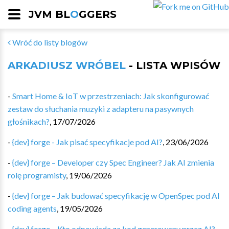
JVM BL
O
GGERS
Wróć do listy blogów
ARKADIUSZ WRÓBEL
- LISTA WPISÓW
-
Smart Home & IoT w przestrzeniach: Jak skonfigurować
zestaw do słuchania muzyki z adapteru na pasywnych
głośnikach?
,
17/07/2026
-
{dev} forge - Jak pisać specyfikacje pod AI?
,
23/06/2026
-
{dev} forge – Developer czy Spec Engineer? Jak AI zmienia
rolę programisty
,
19/06/2026
-
{dev} forge – Jak budować specyfikację w OpenSpec pod AI
coding agents
,
19/05/2026
-
{dev} forge – Kto odpowiada za kod generowany przez AI?
,