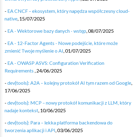
-
EA CNCF – ekosystem, który napędza współczesny cloud-
native
,
15/07/2025
-
EA - Wektorowe bazy danych - wstęp
,
08/07/2025
-
EA - 12-Factor Agents - Nowe podejście, które może
zmienić Twoje myślenie o AI
,
01/07/2025
-
EA - OWASP ASVS: Configuration Verification
Requirements
,
24/06/2025
-
dev{tools}: A2A – kolejny protokół AI tym razem od Google
,
17/06/2025
-
dev{tools}: MCP – nowy protokół komunikacji z LLM, który
nadaje kontekst
,
10/06/2025
-
dev{tools}: Para – lekka platforma backendowa do
tworzenia aplikacji i API
,
03/06/2025