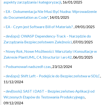
aspekty zarządzania i kategoryzacji
,
16/01/2025
-
EA - Dokumentacja Nie Musi Być Nudna: Wprowadzenie
do Documentation as Code"
,
14/01/2025
-
EA - Czym jest Software Bill of Materials?
,
09/01/2025
-
dev{ops}: OWASP Dependency-Track – Narzędzie do
Zarządzania Bezpieczeństwem Zależności
,
07/01/2025
-
Nowy Rok, Nowe Możliwości: Warsztaty i Konsultacje w
Zakresie PlantUML, C4, Structurizr i arc42
,
06/01/2025
-
Podsumowań nadszedł czas
,
23/12/2024
-
dev{ops}: Shift Left – Podejście do Bezpieczeństwa w SDLC
,
11/12/2024
-
dev{tools}: SAST i DAST – Bezpieczeństwo Aplikacji od
Wczesnych Etapów do Testowania Produkcyjnego
,
09/12/2024