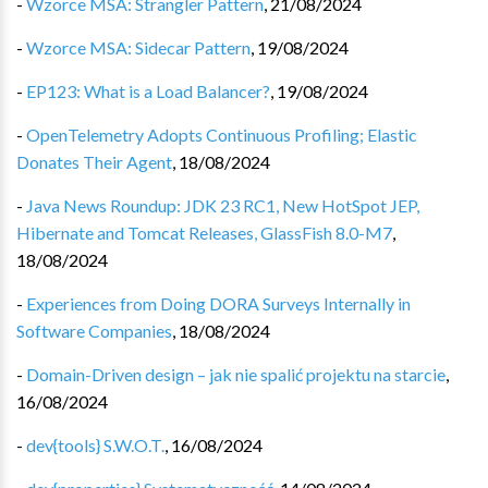
-
Wzorce MSA: Strangler Pattern
,
21/08/2024
-
Wzorce MSA: Sidecar Pattern
,
19/08/2024
-
EP123: What is a Load Balancer?
,
19/08/2024
-
OpenTelemetry Adopts Continuous Profiling; Elastic
Donates Their Agent
,
18/08/2024
-
Java News Roundup: JDK 23 RC1, New HotSpot JEP,
Hibernate and Tomcat Releases, GlassFish 8.0-M7
,
18/08/2024
-
Experiences from Doing DORA Surveys Internally in
Software Companies
,
18/08/2024
-
Domain-Driven design – jak nie spalić projektu na starcie
,
16/08/2024
-
dev{tools} S.W.O.T.
,
16/08/2024