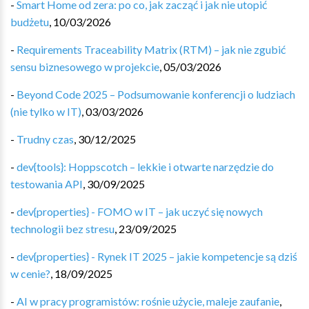
-
Smart Home od zera: po co, jak zacząć i jak nie utopić
budżetu
,
10/03/2026
-
Requirements Traceability Matrix (RTM) – jak nie zgubić
sensu biznesowego w projekcie
,
05/03/2026
-
Beyond Code 2025 – Podsumowanie konferencji o ludziach
(nie tylko w IT)
,
03/03/2026
-
Trudny czas
,
30/12/2025
-
dev{tools}: Hoppscotch – lekkie i otwarte narzędzie do
testowania API
,
30/09/2025
-
dev{properties} - FOMO w IT – jak uczyć się nowych
technologii bez stresu
,
23/09/2025
-
dev{properties} - Rynek IT 2025 – jakie kompetencje są dziś
w cenie?
,
18/09/2025
-
AI w pracy programistów: rośnie użycie, maleje zaufanie
,