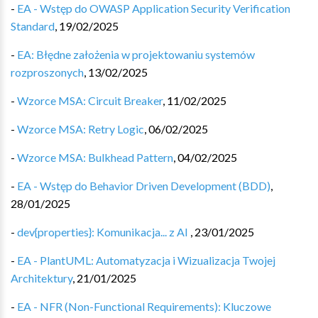
-
EA - Wstęp do OWASP Application Security Verification
Standard
,
19/02/2025
-
EA: Błędne założenia w projektowaniu systemów
rozproszonych
,
13/02/2025
-
Wzorce MSA: Circuit Breaker
,
11/02/2025
-
Wzorce MSA: Retry Logic
,
06/02/2025
-
Wzorce MSA: Bulkhead Pattern
,
04/02/2025
-
EA - Wstęp do Behavior Driven Development (BDD)
,
28/01/2025
-
dev{properties}: Komunikacja... z AI
,
23/01/2025
-
EA - PlantUML: Automatyzacja i Wizualizacja Twojej
Architektury
,
21/01/2025
-
EA - NFR (Non-Functional Requirements): Kluczowe