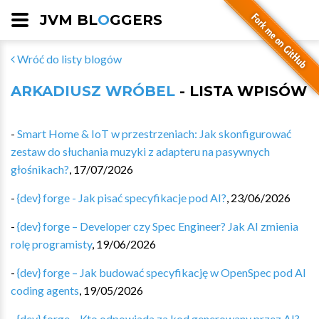
JVM BL
O
GGERS
Wróć do listy blogów
ARKADIUSZ WRÓBEL
- LISTA WPISÓW
-
Smart Home & IoT w przestrzeniach: Jak skonfigurować
zestaw do słuchania muzyki z adapteru na pasywnych
głośnikach?
,
17/07/2026
-
{dev} forge - Jak pisać specyfikacje pod AI?
,
23/06/2026
-
{dev} forge – Developer czy Spec Engineer? Jak AI zmienia
rolę programisty
,
19/06/2026
-
{dev} forge – Jak budować specyfikację w OpenSpec pod AI
coding agents
,
19/05/2026
-
{dev} forge – Kto odpowiada za kod generowany przez AI?
,