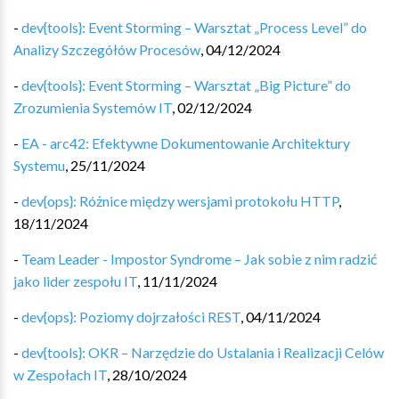
-
dev{tools}: Event Storming – Warsztat „Process Level” do
Analizy Szczegółów Procesów
,
04/12/2024
-
dev{tools}: Event Storming – Warsztat „Big Picture” do
Zrozumienia Systemów IT
,
02/12/2024
-
EA - arc42: Efektywne Dokumentowanie Architektury
Systemu
,
25/11/2024
-
dev{ops}: Różnice między wersjami protokołu HTTP
,
18/11/2024
-
Team Leader - Impostor Syndrome – Jak sobie z nim radzić
jako lider zespołu IT
,
11/11/2024
-
dev{ops}: Poziomy dojrzałości REST
,
04/11/2024
-
dev{tools}: OKR – Narzędzie do Ustalania i Realizacji Celów
w Zespołach IT
,
28/10/2024