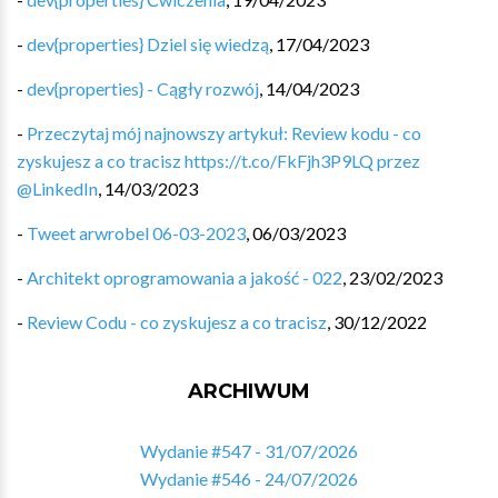
-
dev{properties} Dziel się wiedzą
,
17/04/2023
-
dev{properties} - Cągły rozwój
,
14/04/2023
-
Przeczytaj mój najnowszy artykuł: Review kodu - co
zyskujesz a co tracisz https://t.co/FkFjh3P9LQ przez
@LinkedIn
,
14/03/2023
-
Tweet arwrobel 06-03-2023
,
06/03/2023
-
Architekt oprogramowania a jakość - 022
,
23/02/2023
-
Review Codu - co zyskujesz a co tracisz
,
30/12/2022
ARCHIWUM
Wydanie #547 - 31/07/2026
Wydanie #546 - 24/07/2026