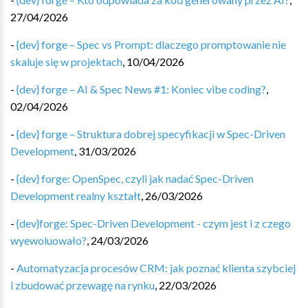
27/04/2026
-
{dev} forge – Spec vs Prompt: dlaczego promptowanie nie
skaluje się w projektach
,
10/04/2026
-
{dev} forge – AI & Spec News #1: Koniec vibe coding?
,
02/04/2026
-
{dev} forge – Struktura dobrej specyfikacji w Spec-Driven
Development
,
31/03/2026
-
{dev} forge: OpenSpec, czyli jak nadać Spec-Driven
Development realny kształt
,
26/03/2026
-
{dev}forge: Spec-Driven Development - czym jest i z czego
wyewoluowało?
,
24/03/2026
-
Automatyzacja procesów CRM: jak poznać klienta szybciej
i zbudować przewagę na rynku
,
22/03/2026