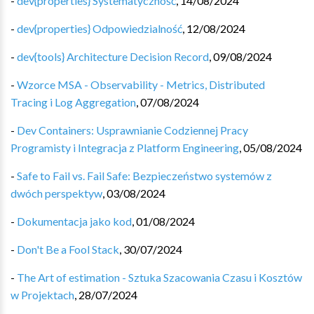
-
dev{properties} Systematyczność
,
14/08/2024
-
dev{properties} Odpowiedzialność
,
12/08/2024
-
dev{tools} Architecture Decision Record
,
09/08/2024
-
Wzorce MSA - Observability - Metrics, Distributed
Tracing i Log Aggregation
,
07/08/2024
-
Dev Containers: Usprawnianie Codziennej Pracy
Programisty i Integracja z Platform Engineering
,
05/08/2024
-
Safe to Fail vs. Fail Safe: Bezpieczeństwo systemów z
dwóch perspektyw
,
03/08/2024
-
Dokumentacja jako kod
,
01/08/2024
-
Don't Be a Fool Stack
,
30/07/2024
-
The Art of estimation - Sztuka Szacowania Czasu i Kosztów
w Projektach
,
28/07/2024