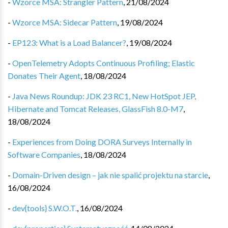
-
Wzorce MSA: Strangler Pattern
,
21/08/2024
-
Wzorce MSA: Sidecar Pattern
,
19/08/2024
-
EP123: What is a Load Balancer?
,
19/08/2024
-
OpenTelemetry Adopts Continuous Profiling; Elastic
Donates Their Agent
,
18/08/2024
-
Java News Roundup: JDK 23 RC1, New HotSpot JEP,
Hibernate and Tomcat Releases, GlassFish 8.0-M7
,
18/08/2024
-
Experiences from Doing DORA Surveys Internally in
Software Companies
,
18/08/2024
-
Domain-Driven design – jak nie spalić projektu na starcie
,
16/08/2024
-
dev{tools} S.W.O.T.
,
16/08/2024