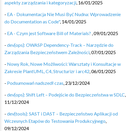
aspekty zarządzania i kategoryzacji
,
16/01/2025
-
EA - Dokumentacja Nie Musi Być Nudna: Wprowadzenie
do Documentation as Code"
,
14/01/2025
-
EA - Czym jest Software Bill of Materials?
,
09/01/2025
-
dev{ops}: OWASP Dependency-Track – Narzędzie do
Zarządzania Bezpieczeństwem Zależności
,
07/01/2025
-
Nowy Rok, Nowe Możliwości: Warsztaty i Konsultacje w
Zakresie PlantUML, C4, Structurizr i arc42
,
06/01/2025
-
Podsumowań nadszedł czas
,
23/12/2024
-
dev{ops}: Shift Left – Podejście do Bezpieczeństwa w SDLC
,
11/12/2024
-
dev{tools}: SAST i DAST – Bezpieczeństwo Aplikacji od
Wczesnych Etapów do Testowania Produkcyjnego
,
09/12/2024