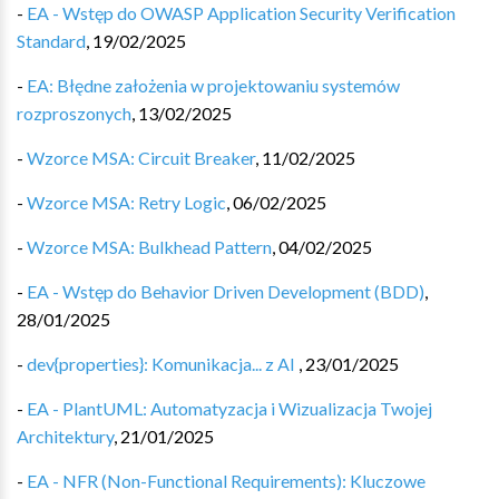
-
EA - Wstęp do OWASP Application Security Verification
Standard
,
19/02/2025
-
EA: Błędne założenia w projektowaniu systemów
rozproszonych
,
13/02/2025
-
Wzorce MSA: Circuit Breaker
,
11/02/2025
-
Wzorce MSA: Retry Logic
,
06/02/2025
-
Wzorce MSA: Bulkhead Pattern
,
04/02/2025
-
EA - Wstęp do Behavior Driven Development (BDD)
,
28/01/2025
-
dev{properties}: Komunikacja... z AI
,
23/01/2025
-
EA - PlantUML: Automatyzacja i Wizualizacja Twojej
Architektury
,
21/01/2025
-
EA - NFR (Non-Functional Requirements): Kluczowe