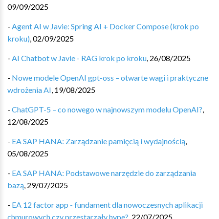
09/09/2025
-
Agent AI w Javie: Spring AI + Docker Compose (krok po
kroku)
,
02/09/2025
-
AI Chatbot w Javie - RAG krok po kroku
,
26/08/2025
-
Nowe modele OpenAI gpt-oss – otwarte wagi i praktyczne
wdrożenia AI
,
19/08/2025
-
ChatGPT-5 – co nowego w najnowszym modelu OpenAI?
,
12/08/2025
-
EA SAP HANA: Zarządzanie pamięcią i wydajnością
,
05/08/2025
-
EA SAP HANA: Podstawowe narzędzie do zarządzania
bazą
,
29/07/2025
-
EA 12 factor app - fundament dla nowoczesnych aplikacji
chmurowych czy przestarzały hype?
,
22/07/2025