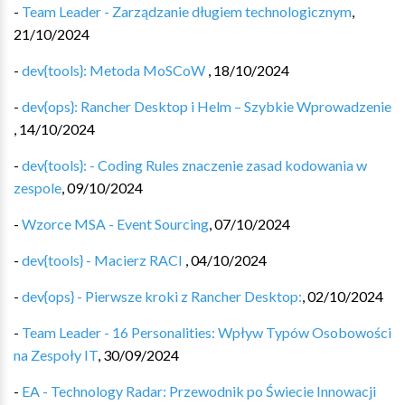
-
Team Leader - Zarządzanie długiem technologicznym
,
21/10/2024
-
dev{tools}: Metoda MoSCoW
,
18/10/2024
-
dev{ops}: Rancher Desktop i Helm – Szybkie Wprowadzenie
,
14/10/2024
-
dev{tools}: - Coding Rules znaczenie zasad kodowania w
zespole
,
09/10/2024
-
Wzorce MSA - Event Sourcing
,
07/10/2024
-
dev{tools} - Macierz RACI
,
04/10/2024
-
dev{ops} - Pierwsze kroki z Rancher Desktop:
,
02/10/2024
-
Team Leader - 16 Personalities: Wpływ Typów Osobowości
na Zespoły IT
,
30/09/2024
-
EA - Technology Radar: Przewodnik po Świecie Innowacji