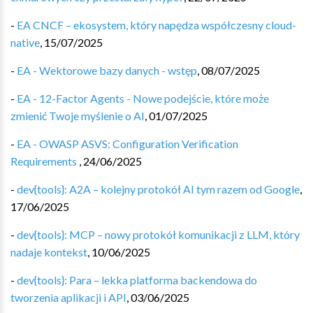
-
EA CNCF – ekosystem, który napędza współczesny cloud-
native
,
15/07/2025
-
EA - Wektorowe bazy danych - wstęp
,
08/07/2025
-
EA - 12-Factor Agents - Nowe podejście, które może
zmienić Twoje myślenie o AI
,
01/07/2025
-
EA - OWASP ASVS: Configuration Verification
Requirements
,
24/06/2025
-
dev{tools}: A2A – kolejny protokół AI tym razem od Google
,
17/06/2025
-
dev{tools}: MCP – nowy protokół komunikacji z LLM, który
nadaje kontekst
,
10/06/2025
-
dev{tools}: Para – lekka platforma backendowa do
tworzenia aplikacji i API
,
03/06/2025