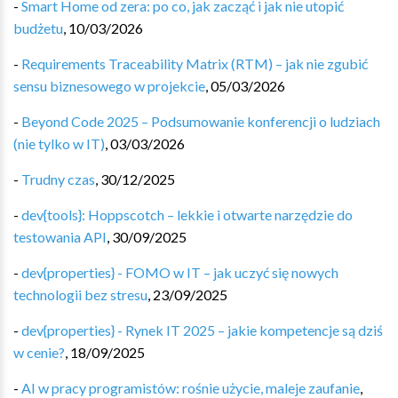
-
Smart Home od zera: po co, jak zacząć i jak nie utopić
budżetu
,
10/03/2026
-
Requirements Traceability Matrix (RTM) – jak nie zgubić
sensu biznesowego w projekcie
,
05/03/2026
-
Beyond Code 2025 – Podsumowanie konferencji o ludziach
(nie tylko w IT)
,
03/03/2026
-
Trudny czas
,
30/12/2025
-
dev{tools}: Hoppscotch – lekkie i otwarte narzędzie do
testowania API
,
30/09/2025
-
dev{properties} - FOMO w IT – jak uczyć się nowych
technologii bez stresu
,
23/09/2025
-
dev{properties} - Rynek IT 2025 – jakie kompetencje są dziś
w cenie?
,
18/09/2025
-
AI w pracy programistów: rośnie użycie, maleje zaufanie
,