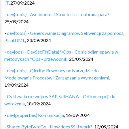
IT
,
27/09/2024
-
dev{tools} - Asciidoctor i Structurizr - dobrana para?
,
25/09/2024
-
dev{tools} - Generowanie Diagramów Sekwencji za pomocą
PlantUML
,
23/09/2024
-
dev{ops} - DevSecFinData(*)Ops - Co się odjaniepawla w
metodykach *Ops - przewodnik
,
20/09/2024
-
dev{tools} - Qlerify: Rewolucyjne Narzędzie do
Modelowania Procesów i Zarządzania Wymaganiami
,
19/09/2024
-
Cykl życia rozwoju w SAP S/4HANA – Od koncepcji do
wdrożenia
,
18/09/2024
-
dev{properties} Komunikacja
,
16/09/2024
-
Shared ByteByteGo - How does SSH work?
,
13/09/2024