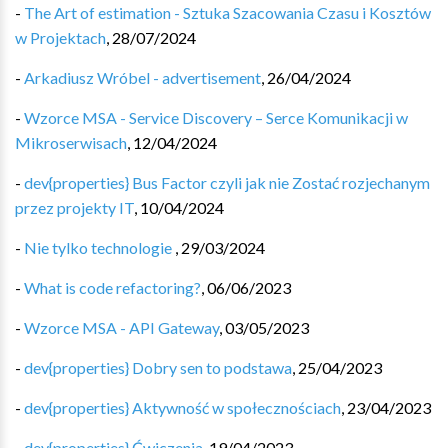
-
The Art of estimation - Sztuka Szacowania Czasu i Kosztów
w Projektach
,
28/07/2024
-
Arkadiusz Wróbel - advertisement
,
26/04/2024
-
Wzorce MSA - Service Discovery – Serce Komunikacji w
Mikroserwisach
,
12/04/2024
-
dev{properties} Bus Factor czyli jak nie Zostać rozjechanym
przez projekty IT
,
10/04/2024
-
Nie tylko technologie
,
29/03/2024
-
What is code refactoring?
,
06/06/2023
-
Wzorce MSA - API Gateway
,
03/05/2023
-
dev{properties} Dobry sen to podstawa
,
25/04/2023
-
dev{properties} Aktywność w społecznościach
,
23/04/2023
-
dev{properties} Ćwiczenia
,
19/04/2023