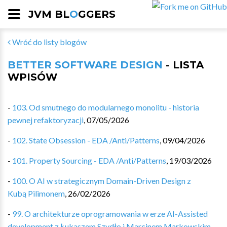
JVM BL
O
GGERS
Wróć do listy blogów
BETTER SOFTWARE DESIGN
- LISTA
WPISÓW
-
103. Od smutnego do modularnego monolitu - historia
pewnej refaktoryzacji
,
07/05/2026
-
102. State Obsession - EDA /Anti/Patterns
,
09/04/2026
-
101. Property Sourcing - EDA /Anti/Patterns
,
19/03/2026
-
100. O AI w strategicznym Domain-Driven Design z
Kubą Pilimonem
,
26/02/2026
-
99. O architekturze oprogramowania w erze AI-Assisted
development z Łukaszem Szydło i Marcinem Markowskim
,