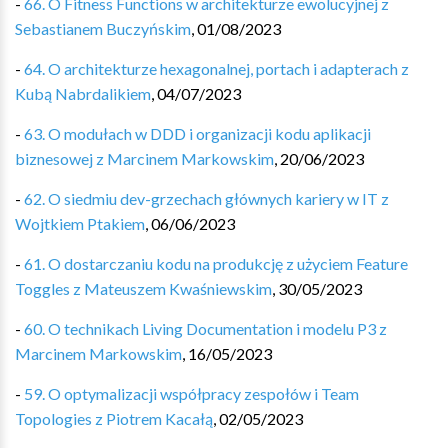
-
66. O Fitness Functions w architekturze ewolucyjnej z
Sebastianem Buczyńskim
,
01/08/2023
-
64. O architekturze hexagonalnej, portach i adapterach z
Kubą Nabrdalikiem
,
04/07/2023
-
63. O modułach w DDD i organizacji kodu aplikacji
biznesowej z Marcinem Markowskim
,
20/06/2023
-
62. O siedmiu dev-grzechach głównych kariery w IT z
Wojtkiem Ptakiem
,
06/06/2023
-
61. O dostarczaniu kodu na produkcję z użyciem Feature
Toggles z Mateuszem Kwaśniewskim
,
30/05/2023
-
60. O technikach Living Documentation i modelu P3 z
Marcinem Markowskim
,
16/05/2023
-
59. O optymalizacji współpracy zespołów i Team
Topologies z Piotrem Kacałą
,
02/05/2023