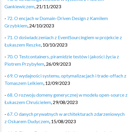
Gankiewiczem
,
21/11/2023
-
72. O encjach w Domain-Driven Design z Kamilem
Grzybkiem
,
24/10/2023
-
71. O doświadczeniach z EventSourcingiem w projekcie z
Łukaszem Reszke
,
10/10/2023
-
70. O Testcontainers, piramidzie testów i jakości życia z
Piotrem Przybyłem
,
26/09/2023
-
69. O wydajności systemu, optymalizacjach i trade-offach z
Tomaszem Lelkiem
,
12/09/2023
-
68. O rozwoju domeny generycznej w modelu open-source z
Łukaszem Chruścielem
,
29/08/2023
-
67. O danych prywatnych w architekturach zdarzeniowych
z Oskarem Dudyczem
,
15/08/2023