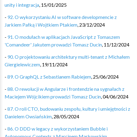
unity i integracja
,
15/01/2025
-
92. O wykorzystaniu AI w software developmencie z
Jarkiem Pałką i Wojtkiem Ptakiem
,
23/12/2024
-
91. O modułach w aplikacjach JavaScript z Tomaszem
'Comandeer' Jakutem prowadzi Tomasz Ducin
,
11/12/2024
-
90. O projektowaniu architektury multi-tenant z Michałem
Giergielewiczem
,
19/11/2024
-
89. O GraphQL z Sebastianem Rabiejem
,
25/06/2024
-
88. O rewolucji w Angularze i frontendzie na sygnałach z
Maciejem Wójcikiem prowadzi Tomasz Ducin
,
04/06/2024
-
87. O roli CTO, budowaniu zespołu, kultury i umiejętności z
Danielem Owsiańskim
,
28/05/2024
-
86. O DDD w legacy z wykorzystaniem Bubble i
Autonomous Contexts z Marcinem Markowskim
,