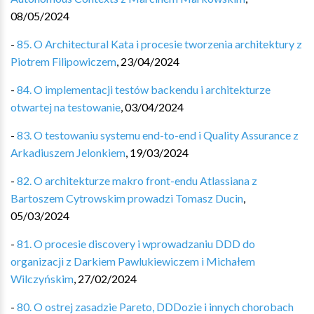
08/05/2024
-
85. O Architectural Kata i procesie tworzenia architektury z
Piotrem Filipowiczem
,
23/04/2024
-
84. O implementacji testów backendu i architekturze
otwartej na testowanie
,
03/04/2024
-
83. O testowaniu systemu end-to-end i Quality Assurance z
Arkadiuszem Jelonkiem
,
19/03/2024
-
82. O architekturze makro front-endu Atlassiana z
Bartoszem Cytrowskim prowadzi Tomasz Ducin
,
05/03/2024
-
81. O procesie discovery i wprowadzaniu DDD do
organizacji z Darkiem Pawlukiewiczem i Michałem
Wilczyńskim
,
27/02/2024
-
80. O ostrej zasadzie Pareto, DDDozie i innych chorobach