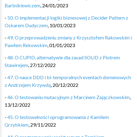
Bartnikiewiczem
,
24/01/2023
-
50. O implementacji logiki biznesowej z Decider Pattern z
Oskarem Dudyczem
,
10/01/2023
-
49. O przeprowadzeniu zmiany z Krzysztofem Rakowskim i
Pawłem Rekowskim
,
01/01/2023
-
48. O CUPID, alternatywie dla zasad SOLID z Piotrem
Stawirejem
,
27/12/2022
-
47. O nauce DDD i bi-temporalnych eventach domenowych
z Andrzejem Krzywdą
,
20/12/2022
-
46. O testowaniu mutacyjnym z Marcinem Zajączkowskim
,
13/12/2022
-
45. O testowalności oprogramowania z Kamilem
Grzybkiem
,
29/11/2022
-
44. O programowaniu reaktywnym z Tomkiem