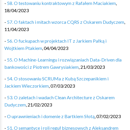
-
58. O testowaniu kontraktowym z Rafałem Maciakiem
,
18/04/2023
-
57. O faktach i mitach wzorca CQRS z Oskarem Dudyczem
,
11/04/2023
-
56. O fuckupach w projektach IT z Jarkiem Pałką i
Wojtkiem Ptakiem
,
04/04/2023
-
55. O Machine-Learningu i rozwiązaniach Data-Driven dla
bankowości z Piotrem Gawrysiakiem
,
21/03/2023
-
54. O stosowaniu SCRUMa z Kubą Szczepanikiem i
Jackiem Wieczorkiem
,
07/03/2023
-
53. O zaletach i wadach Clean Architecture z Oskarem
Dudyczem
,
21/02/2023
-
O uprawnieniach i domenie z Bartkiem Słotą
,
07/02/2023
-
51. O semantyce i roli reguł biznesowych z Aleksandrem