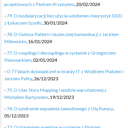
projektowych z Piotrem Przybyłem
,
20/02/2024
-
79. O modularyzacji bez użycia subdomen i heurystyk DDD
z Łukaszem Szydło
,
30/01/2024
-
78. O Outbox Pattern i skutecznej komunikacji z Jackiem
Milewskim
,
16/01/2024
-
77. O couplingu i decouplingu w systemie z Grzegorzem
Piwowarkiem
,
02/01/2024
-
O 77 latach doświadczeń w branży IT z Wojtkiem Ptakiem i
Jarkiem Pałką
,
26/12/2023
-
75. O User Story Mapping i analizie warsztatowej z
Michałem Bartyzelem
,
19/12/2023
-
74. O syndromie wypalenia zawodowego z Olą Kunysz
,
05/12/2023
-
73. O streamingu eventów w systemie z Piotrem