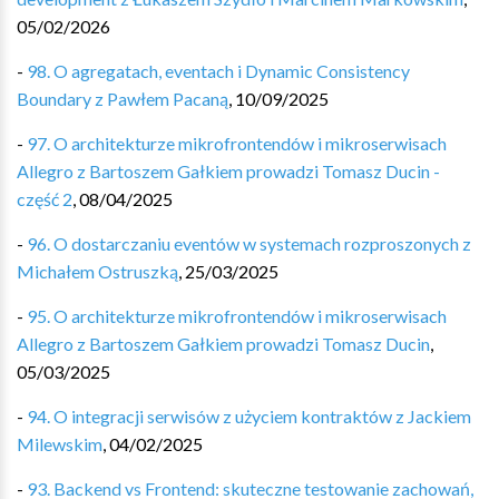
05/02/2026
-
98. O agregatach, eventach i Dynamic Consistency
Boundary z Pawłem Pacaną
,
10/09/2025
-
97. O architekturze mikrofrontendów i mikroserwisach
Allegro z Bartoszem Gałkiem prowadzi Tomasz Ducin -
część 2
,
08/04/2025
-
96. O dostarczaniu eventów w systemach rozproszonych z
Michałem Ostruszką
,
25/03/2025
-
95. O architekturze mikrofrontendów i mikroserwisach
Allegro z Bartoszem Gałkiem prowadzi Tomasz Ducin
,
05/03/2025
-
94. O integracji serwisów z użyciem kontraktów z Jackiem
Milewskim
,
04/02/2025
-
93. Backend vs Frontend: skuteczne testowanie zachowań,