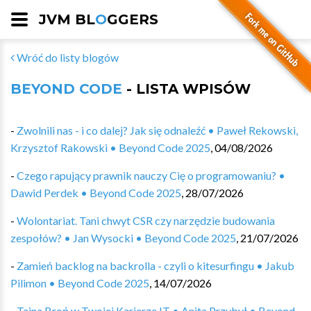
JVM BL
O
GGERS
Wróć do listy blogów
BEYOND CODE
- LISTA WPISÓW
-
Zwolnili nas - i co dalej? Jak się odnaleźć • Paweł Rekowski,
Krzysztof Rakowski • Beyond Code 2025
,
04/08/2026
-
Czego rapujący prawnik nauczy Cię o programowaniu? •
Dawid Perdek • Beyond Code 2025
,
28/07/2026
-
Wolontariat. Tani chwyt CSR czy narzędzie budowania
zespołów? • Jan Wysocki • Beyond Code 2025
,
21/07/2026
-
Zamień backlog na backrolla - czyli o kitesurfingu • Jakub
Pilimon • Beyond Code 2025
,
14/07/2026
-
Tajna Broń w Twojej Karierze IT • Anita Przybył • Beyond