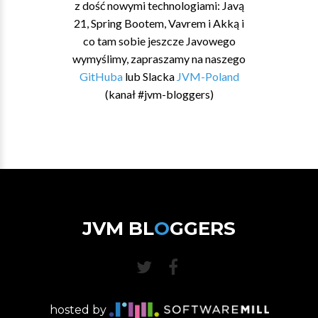
z dość nowymi technologiami: Javą
21, Spring Bootem, Vavrem i Akką i
co tam sobie jeszcze Javowego
wymyślimy, zapraszamy na naszego
GitHuba
lub Slacka
JVM-Poland
(kanał #jvm-bloggers)
JVM BL
O
GGERS
hosted by