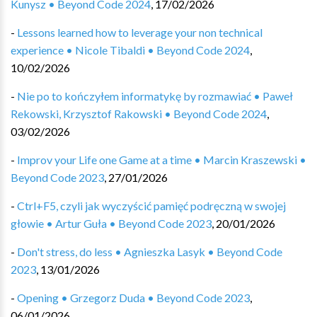
Kunysz • Beyond Code 2024
,
17/02/2026
-
Lessons learned how to leverage your non technical
experience • Nicole Tibaldi • Beyond Code 2024
,
10/02/2026
-
Nie po to kończyłem informatykę by rozmawiać • Paweł
Rekowski, Krzysztof Rakowski • Beyond Code 2024
,
03/02/2026
-
Improv your Life one Game at a time • Marcin Kraszewski •
Beyond Code 2023
,
27/01/2026
-
Ctrl+F5, czyli jak wyczyścić pamięć podręczną w swojej
głowie • Artur Guła • Beyond Code 2023
,
20/01/2026
-
Don't stress, do less • Agnieszka Lasyk • Beyond Code
2023
,
13/01/2026
-
Opening • Grzegorz Duda • Beyond Code 2023
,
06/01/2026