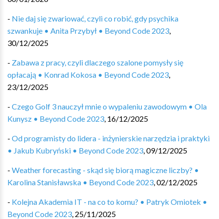
-
Nie daj się zwariować, czyli co robić, gdy psychika
szwankuje • Anita Przybył • Beyond Code 2023
,
30/12/2025
-
Zabawa z pracy, czyli dlaczego szalone pomysły się
opłacają • Konrad Kokosa • Beyond Code 2023
,
23/12/2025
-
Czego Golf 3 nauczył mnie o wypaleniu zawodowym • Ola
Kunysz • Beyond Code 2023
,
16/12/2025
-
Od programisty do lidera - inżynierskie narzędzia i praktyki
• Jakub Kubryński • Beyond Code 2023
,
09/12/2025
-
Weather forecasting - skąd się biorą magiczne liczby? •
Karolina Stanisławska • Beyond Code 2023
,
02/12/2025
-
Kolejna Akademia IT - na co to komu? • Patryk Omiotek •
Beyond Code 2023
,
25/11/2025