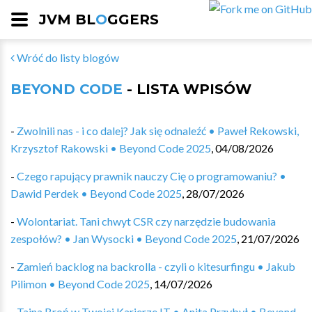
JVM BL
O
GGERS
Wróć do listy blogów
BEYOND CODE
- LISTA WPISÓW
-
Zwolnili nas - i co dalej? Jak się odnaleźć • Paweł Rekowski,
Krzysztof Rakowski • Beyond Code 2025
,
04/08/2026
-
Czego rapujący prawnik nauczy Cię o programowaniu? •
Dawid Perdek • Beyond Code 2025
,
28/07/2026
-
Wolontariat. Tani chwyt CSR czy narzędzie budowania
zespołów? • Jan Wysocki • Beyond Code 2025
,
21/07/2026
-
Zamień backlog na backrolla - czyli o kitesurfingu • Jakub
Pilimon • Beyond Code 2025
,
14/07/2026
-
Tajna Broń w Twojej Karierze IT • Anita Przybył • Beyond