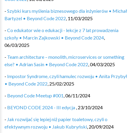
-
Szybki kurs myślenia biznesowego dla inżynierów • Michał
Bartyzel • Beyond Code 2022
,
11/03/2025
-
Co edukator wie o edukacji - lekcje z 7 lat prowadzenia
szkoły • Marcin Zajkowski • Beyond Code 2024
,
06/03/2025
-
Team architecture – monolith, microservices or something
else? • Adrian Sasin • Beyond Code 2022
,
04/03/2025
-
Impostor Syndrome, czyli hamulec rozwoju • Anita Przybył
• Beyond Code 2022
,
25/02/2025
-
Beyond Code Meetup #001
,
06/11/2024
-
BEYOND CODE 2024 - III edycja ️
,
23/10/2024
-
Jak rozwijać się lepiej niż papier toaletowy, czyli o
efektywnym rozwoju • Jakub Kubryński
,
20/09/2024