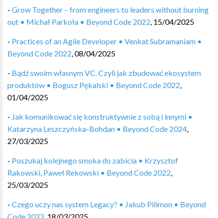
-
Grow Together – from engineers to leaders without burning
out • Michał Parkoła • Beyond Code 2022
,
15/04/2025
-
Practices of an Agile Developer • Venkat Subramaniam •
Beyond Code 2022
,
08/04/2025
-
Bądź swoim własnym VC. Czyli jak zbudować ekosystem
produktów • Bogusz Pękalski • Beyond Code 2022
,
01/04/2025
-
Jak komunikować się konstruktywnie z sobą i innymi •
Katarzyna Leszczyńska-Bohdan • Beyond Code 2024
,
27/03/2025
-
Poszukaj kolejnego smoka do zabicia • Krzysztof
Rakowski, Paweł Rekowski • Beyond Code 2022
,
25/03/2025
-
Czego uczy nas system Legacy? • Jakub Pilimon • Beyond
Code 2022
,
18/03/2025