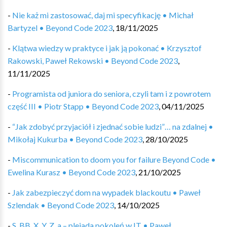
-
Nie każ mi zastosować, daj mi specyfikację • Michał
Bartyzel • Beyond Code 2023
,
18/11/2025
-
Klątwa wiedzy w praktyce i jak ją pokonać • Krzysztof
Rakowski, Paweł Rekowski • Beyond Code 2023
,
11/11/2025
-
Programista od juniora do seniora, czyli tam i z powrotem
część III • Piotr Stapp • Beyond Code 2023
,
04/11/2025
-
“Jak zdobyć przyjaciół i zjednać sobie ludzi”… na zdalnej •
Mikołaj Kukurba • Beyond Code 2023
,
28/10/2025
-
Miscommunication to doom you for failure Beyond Code •
Ewelina Kurasz • Beyond Code 2023
,
21/10/2025
-
Jak zabezpieczyć dom na wypadek blackoutu • Paweł
Szlendak • Beyond Code 2023
,
14/10/2025
-
S, BB, X, Y, Z, a – plejada pokoleń w IT • Paweł