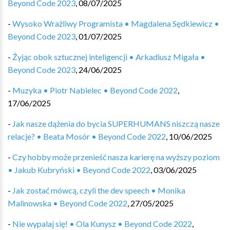
Beyond Code 2023
,
08/07/2025
-
Wysoko Wrażliwy Programista • Magdalena Sędkiewicz •
Beyond Code 2023
,
01/07/2025
-
Żyjąc obok sztucznej inteligencji • Arkadiusz Migała •
Beyond Code 2023
,
24/06/2025
-
Muzyka • Piotr Nabielec • Beyond Code 2022
,
17/06/2025
-
Jak nasze dążenia do bycia SUPERHUMANS niszczą nasze
relacje? • Beata Mosór • Beyond Code 2022
,
10/06/2025
-
Czy hobby może przenieść nasza karierę na wyższy poziom
• Jakub Kubryński • Beyond Code 2022
,
03/06/2025
-
Jak zostać mówcą, czyli the dev speech • Monika
Malinowska • Beyond Code 2022
,
27/05/2025
-
Nie wypalaj się! • Ola Kunysz • Beyond Code 2022
,