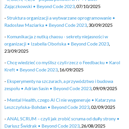
Zajączkowski • Beyond Code 2023
,
07/10/2025
-
Struktura organizacji a wytwarzane oprogramowanie •
Radosław Maziarka • Beyond Code 2023
,
30/09/2025
-
Komunikacja z nutką chaosu - sekrety niejasności w
organizacji • Izabella Obońska • Beyond Code 2023
,
23/09/2025
-
Chcę wiedzieć co myślisz czyli rzecz o Feedbacku • Karol
Kreft • Beyond Code 2023
,
16/09/2025
-
Eksperymenty na szczurach, a przywództwo i budowa
zespołu • Adrian Sasin • Beyond Code 2023
,
09/09/2025
-
Mental Health, czego AI Ci nie wygeneruje • Katarzyna
Leszczyńska-Bohdan • Beyond Code 2023
,
02/09/2025
-
ANAL SCRUM – czyli jak zrobić scruma od du#y strony •
Dariusz Świdrak • Beyond Code 2023
,
26/08/2025