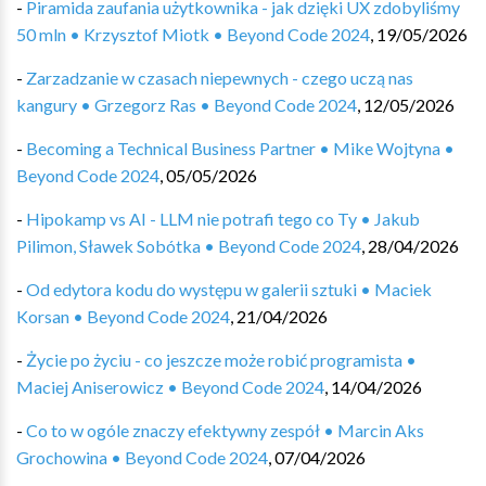
-
Piramida zaufania użytkownika - jak dzięki UX zdobyliśmy
50 mln • Krzysztof Miotk • Beyond Code 2024
,
19/05/2026
-
Zarzadzanie w czasach niepewnych - czego uczą nas
kangury • Grzegorz Ras • Beyond Code 2024
,
12/05/2026
-
Becoming a Technical Business Partner • Mike Wojtyna •
Beyond Code 2024
,
05/05/2026
-
Hipokamp vs AI - LLM nie potrafi tego co Ty • Jakub
Pilimon, Sławek Sobótka • Beyond Code 2024
,
28/04/2026
-
Od edytora kodu do występu w galerii sztuki • Maciek
Korsan • Beyond Code 2024
,
21/04/2026
-
Życie po życiu - co jeszcze może robić programista •
Maciej Aniserowicz • Beyond Code 2024
,
14/04/2026
-
Co to w ogóle znaczy efektywny zespół • Marcin Aks
Grochowina • Beyond Code 2024
,
07/04/2026