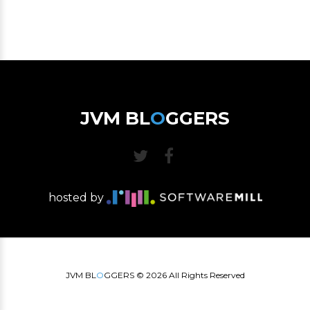
JVM BL
O
GGERS
hosted by
JVM BL
O
GGERS ©
2026
All Rights Reserved