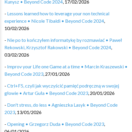
Kunysz • Beyond Code 2024
,
17/02/2026
-
Lessons learned how to leverage your non technical
experience • Nicole Tibaldi • Beyond Code 2024
,
10/02/2026
-
Nie po to kończyłem informatykę by rozmawiać • Paweł
Rekowski, Krzysztof Rakowski • Beyond Code 2024
,
03/02/2026
-
Improv your Life one Game at a time • Marcin Kraszewski •
Beyond Code 2023
,
27/01/2026
-
Ctrl+F5, czyli jak wyczyścić pamięć podręczną w swojej
głowie • Artur Guła • Beyond Code 2023
,
20/01/2026
-
Don't stress, do less • Agnieszka Lasyk • Beyond Code
2023
,
13/01/2026
-
Opening • Grzegorz Duda • Beyond Code 2023
,
06/01/2026