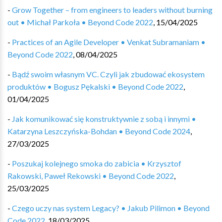
-
Grow Together – from engineers to leaders without burning
out • Michał Parkoła • Beyond Code 2022
,
15/04/2025
-
Practices of an Agile Developer • Venkat Subramaniam •
Beyond Code 2022
,
08/04/2025
-
Bądź swoim własnym VC. Czyli jak zbudować ekosystem
produktów • Bogusz Pękalski • Beyond Code 2022
,
01/04/2025
-
Jak komunikować się konstruktywnie z sobą i innymi •
Katarzyna Leszczyńska-Bohdan • Beyond Code 2024
,
27/03/2025
-
Poszukaj kolejnego smoka do zabicia • Krzysztof
Rakowski, Paweł Rekowski • Beyond Code 2022
,
25/03/2025
-
Czego uczy nas system Legacy? • Jakub Pilimon • Beyond
Code 2022
,
18/03/2025