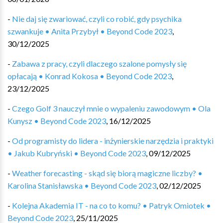
-
Nie daj się zwariować, czyli co robić, gdy psychika
szwankuje • Anita Przybył • Beyond Code 2023
,
30/12/2025
-
Zabawa z pracy, czyli dlaczego szalone pomysły się
opłacają • Konrad Kokosa • Beyond Code 2023
,
23/12/2025
-
Czego Golf 3 nauczył mnie o wypaleniu zawodowym • Ola
Kunysz • Beyond Code 2023
,
16/12/2025
-
Od programisty do lidera - inżynierskie narzędzia i praktyki
• Jakub Kubryński • Beyond Code 2023
,
09/12/2025
-
Weather forecasting - skąd się biorą magiczne liczby? •
Karolina Stanisławska • Beyond Code 2023
,
02/12/2025
-
Kolejna Akademia IT - na co to komu? • Patryk Omiotek •
Beyond Code 2023
,
25/11/2025