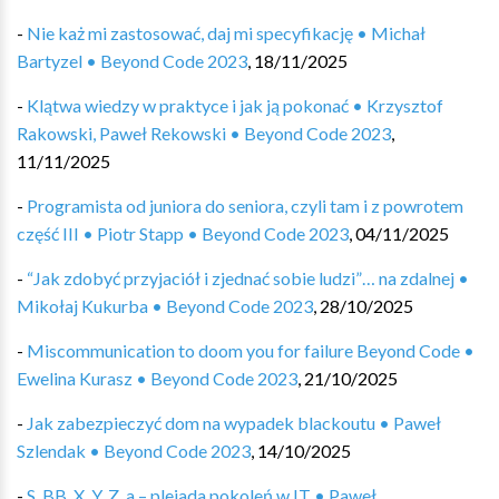
-
Nie każ mi zastosować, daj mi specyfikację • Michał
Bartyzel • Beyond Code 2023
,
18/11/2025
-
Klątwa wiedzy w praktyce i jak ją pokonać • Krzysztof
Rakowski, Paweł Rekowski • Beyond Code 2023
,
11/11/2025
-
Programista od juniora do seniora, czyli tam i z powrotem
część III • Piotr Stapp • Beyond Code 2023
,
04/11/2025
-
“Jak zdobyć przyjaciół i zjednać sobie ludzi”… na zdalnej •
Mikołaj Kukurba • Beyond Code 2023
,
28/10/2025
-
Miscommunication to doom you for failure Beyond Code •
Ewelina Kurasz • Beyond Code 2023
,
21/10/2025
-
Jak zabezpieczyć dom na wypadek blackoutu • Paweł
Szlendak • Beyond Code 2023
,
14/10/2025
-
S, BB, X, Y, Z, a – plejada pokoleń w IT • Paweł