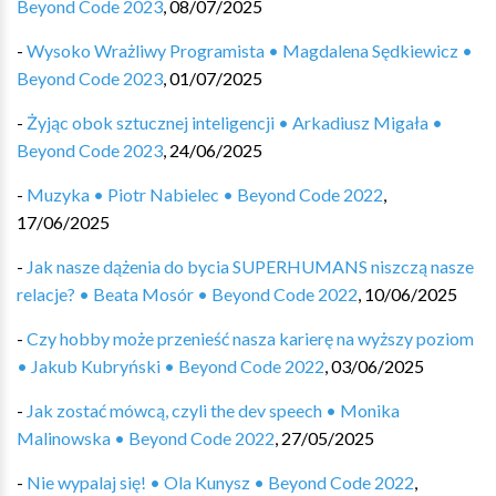
Beyond Code 2023
,
08/07/2025
-
Wysoko Wrażliwy Programista • Magdalena Sędkiewicz •
Beyond Code 2023
,
01/07/2025
-
Żyjąc obok sztucznej inteligencji • Arkadiusz Migała •
Beyond Code 2023
,
24/06/2025
-
Muzyka • Piotr Nabielec • Beyond Code 2022
,
17/06/2025
-
Jak nasze dążenia do bycia SUPERHUMANS niszczą nasze
relacje? • Beata Mosór • Beyond Code 2022
,
10/06/2025
-
Czy hobby może przenieść nasza karierę na wyższy poziom
• Jakub Kubryński • Beyond Code 2022
,
03/06/2025
-
Jak zostać mówcą, czyli the dev speech • Monika
Malinowska • Beyond Code 2022
,
27/05/2025
-
Nie wypalaj się! • Ola Kunysz • Beyond Code 2022
,