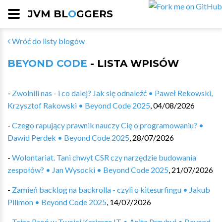
JVM BL
O
GGERS
Wróć do listy blogów
BEYOND CODE
- LISTA WPISÓW
-
Zwolnili nas - i co dalej? Jak się odnaleźć • Paweł Rekowski,
Krzysztof Rakowski • Beyond Code 2025
,
04/08/2026
-
Czego rapujący prawnik nauczy Cię o programowaniu? •
Dawid Perdek • Beyond Code 2025
,
28/07/2026
-
Wolontariat. Tani chwyt CSR czy narzędzie budowania
zespołów? • Jan Wysocki • Beyond Code 2025
,
21/07/2026
-
Zamień backlog na backrolla - czyli o kitesurfingu • Jakub
Pilimon • Beyond Code 2025
,
14/07/2026
-
Tajna Broń w Twojej Karierze IT • Anita Przybył • Beyond