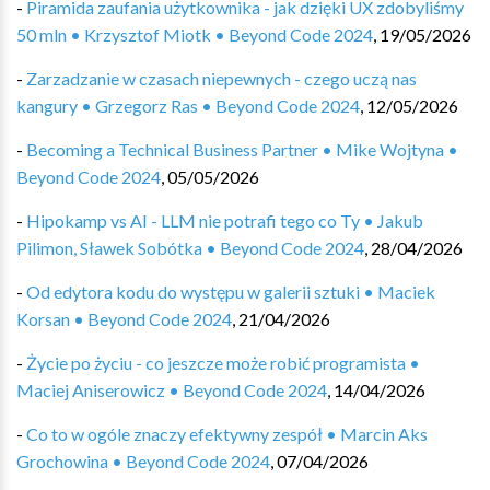
-
Piramida zaufania użytkownika - jak dzięki UX zdobyliśmy
50 mln • Krzysztof Miotk • Beyond Code 2024
,
19/05/2026
-
Zarzadzanie w czasach niepewnych - czego uczą nas
kangury • Grzegorz Ras • Beyond Code 2024
,
12/05/2026
-
Becoming a Technical Business Partner • Mike Wojtyna •
Beyond Code 2024
,
05/05/2026
-
Hipokamp vs AI - LLM nie potrafi tego co Ty • Jakub
Pilimon, Sławek Sobótka • Beyond Code 2024
,
28/04/2026
-
Od edytora kodu do występu w galerii sztuki • Maciek
Korsan • Beyond Code 2024
,
21/04/2026
-
Życie po życiu - co jeszcze może robić programista •
Maciej Aniserowicz • Beyond Code 2024
,
14/04/2026
-
Co to w ogóle znaczy efektywny zespół • Marcin Aks
Grochowina • Beyond Code 2024
,
07/04/2026