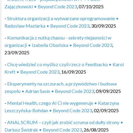
Zajączkowski • Beyond Code 2023
,
07/10/2025
-
Struktura organizacji a wytwarzane oprogramowanie •
Radosław Maziarka • Beyond Code 2023
,
30/09/2025
-
Komunikacja z nutką chaosu - sekrety niejasności w
organizacji • Izabella Obońska • Beyond Code 2023
,
23/09/2025
-
Chcę wiedzieć co myślisz czyli rzecz o Feedbacku • Karol
Kreft • Beyond Code 2023
,
16/09/2025
-
Eksperymenty na szczurach, a przywództwo i budowa
zespołu • Adrian Sasin • Beyond Code 2023
,
09/09/2025
-
Mental Health, czego AI Ci nie wygeneruje • Katarzyna
Leszczyńska-Bohdan • Beyond Code 2023
,
02/09/2025
-
ANAL SCRUM – czyli jak zrobić scruma od du#y strony •
Dariusz Świdrak • Beyond Code 2023
,
26/08/2025