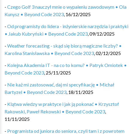
-
Czego Golf 3 nauczył mnie o wypaleniu zawodowym • Ola
Kunysz • Beyond Code 2023
,
16/12/2025
-
Od programisty do lidera - inżynierskie narzędzia i praktyki
• Jakub Kubryński • Beyond Code 2023
,
09/12/2025
-
Weather forecasting - skąd się biorą magiczne liczby? •
Karolina Stanisławska • Beyond Code 2023
,
02/12/2025
-
Kolejna Akademia IT - na co to komu? • Patryk Omiotek •
Beyond Code 2023
,
25/11/2025
-
Nie każ mi zastosować, daj mi specyfikację • Michał
Bartyzel • Beyond Code 2023
,
18/11/2025
-
Klątwa wiedzy w praktyce i jak ją pokonać • Krzysztof
Rakowski, Paweł Rekowski • Beyond Code 2023
,
11/11/2025
-
Programista od juniora do seniora, czyli tam i z powrotem