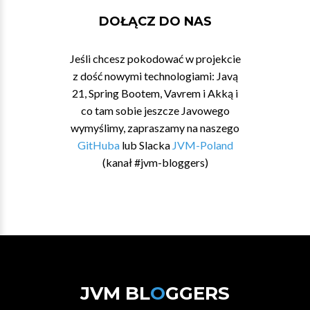
DOŁĄCZ DO NAS
Jeśli chcesz pokodować w projekcie
z dość nowymi technologiami: Javą
21, Spring Bootem, Vavrem i Akką i
co tam sobie jeszcze Javowego
wymyślimy, zapraszamy na naszego
GitHuba
lub Slacka
JVM-Poland
(kanał #jvm-bloggers)
JVM BL
O
GGERS