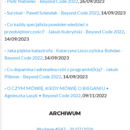
- Piotr Nabielec - Beyond Code 2022
,
26/09/2023
-
Survival - Paweł Szlendak - Beyond Code 2022
,
14/09/2023
-
Co każdy specjalista powinien wiedzieć o
przedsiębiorczości? - Jakub Kubryński - Beyond Code 2022
,
14/09/2023
-
Jaka piękna katastrofa - Katarzyna Leszczyńska-Bohdan -
Beyond Code 2022
,
14/09/2023
-
Co dopamina i adrenalina robi z programist(k)ą? - Jakub
Pilimon - Beyond Code 2022
,
14/09/2023
-
O CZYM MÓWIĘ, KIEDY MÓWIĘ O BIEGANIU •
Agnieszka Lasyk • Beyond Code 2022
,
09/11/2022
ARCHIWUM
Wydanie #547 - 31/07/2026