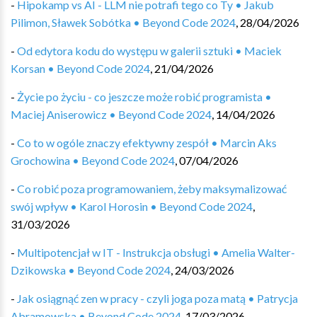
-
Hipokamp vs AI - LLM nie potrafi tego co Ty • Jakub
Pilimon, Sławek Sobótka • Beyond Code 2024
,
28/04/2026
-
Od edytora kodu do występu w galerii sztuki • Maciek
Korsan • Beyond Code 2024
,
21/04/2026
-
Życie po życiu - co jeszcze może robić programista •
Maciej Aniserowicz • Beyond Code 2024
,
14/04/2026
-
Co to w ogóle znaczy efektywny zespół • Marcin Aks
Grochowina • Beyond Code 2024
,
07/04/2026
-
Co robić poza programowaniem, żeby maksymalizować
swój wpływ • Karol Horosin • Beyond Code 2024
,
31/03/2026
-
Multipotencjał w IT - Instrukcja obsługi • Amelia Walter-
Dzikowska • Beyond Code 2024
,
24/03/2026
-
Jak osiągnąć zen w pracy - czyli joga poza matą • Patrycja
Abramowska • Beyond Code 2024
,
17/03/2026