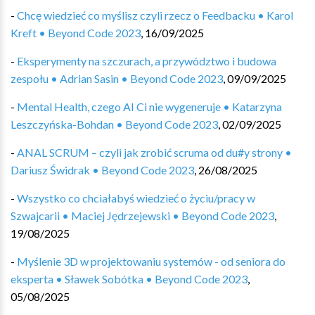
-
Chcę wiedzieć co myślisz czyli rzecz o Feedbacku • Karol
Kreft • Beyond Code 2023
,
16/09/2025
-
Eksperymenty na szczurach, a przywództwo i budowa
zespołu • Adrian Sasin • Beyond Code 2023
,
09/09/2025
-
Mental Health, czego AI Ci nie wygeneruje • Katarzyna
Leszczyńska-Bohdan • Beyond Code 2023
,
02/09/2025
-
ANAL SCRUM – czyli jak zrobić scruma od du#y strony •
Dariusz Świdrak • Beyond Code 2023
,
26/08/2025
-
Wszystko co chciałabyś wiedzieć o życiu/pracy w
Szwajcarii • Maciej Jędrzejewski • Beyond Code 2023
,
19/08/2025
-
Myślenie 3D w projektowaniu systemów - od seniora do
eksperta • Sławek Sobótka • Beyond Code 2023
,
05/08/2025