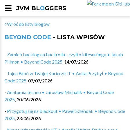
JVM BL
O
GGERS
Wróć do listy blogów
BEYOND CODE
- LISTA WPISÓW
-
Zamień backlog na backrolla - czyli o kitesurfingu • Jakub
Pilimon • Beyond Code 2025
,
14/07/2026
-
Tajna Broń w Twojej Karierze IT • Anita Przybył • Beyond
Code 2025
,
07/07/2026
-
Anatomia techno • Jarosław Michalik • Beyond Code
2025
,
30/06/2026
-
Przygotuj się na blackout • Paweł Szlendak • Beyond Code
2025
,
23/06/2026
-
Neuroróżnorodność w IT • Amelia Walter-Dzikowska •