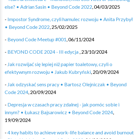
else? • Adrian Sasin • Beyond Code 2022
,
04/03/2025
-
Impostor Syndrome, czyli hamulec rozwoju • Anita Przybył
• Beyond Code 2022
,
25/02/2025
-
Beyond Code Meetup #001
,
06/11/2024
-
BEYOND CODE 2024 - III edycja ️
,
23/10/2024
-
Jak rozwijać się lepiej niż papier toaletowy, czyli o
efektywnym rozwoju • Jakub Kubryński
,
20/09/2024
-
Jak odzyskać sens pracy • Bartosz Olejniczak • Beyond
Code 2024
,
20/09/2024
-
Depresja w czasach pracy zdalnej - jak pomóc sobie i
innym? • Łukasz Bajsarowicz • Beyond Code 2024
,
19/09/2024
-
4 key habits to achieve work-life balance and avoid burnout