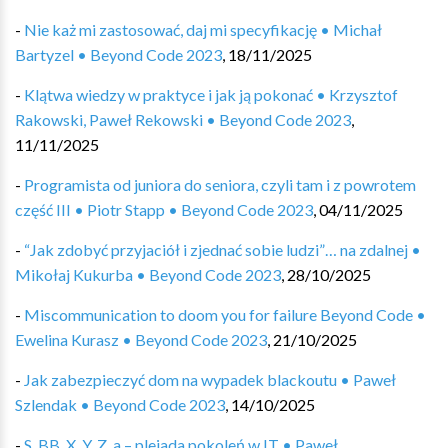
-
Nie każ mi zastosować, daj mi specyfikację • Michał
Bartyzel • Beyond Code 2023
,
18/11/2025
-
Klątwa wiedzy w praktyce i jak ją pokonać • Krzysztof
Rakowski, Paweł Rekowski • Beyond Code 2023
,
11/11/2025
-
Programista od juniora do seniora, czyli tam i z powrotem
część III • Piotr Stapp • Beyond Code 2023
,
04/11/2025
-
“Jak zdobyć przyjaciół i zjednać sobie ludzi”… na zdalnej •
Mikołaj Kukurba • Beyond Code 2023
,
28/10/2025
-
Miscommunication to doom you for failure Beyond Code •
Ewelina Kurasz • Beyond Code 2023
,
21/10/2025
-
Jak zabezpieczyć dom na wypadek blackoutu • Paweł
Szlendak • Beyond Code 2023
,
14/10/2025
-
S, BB, X, Y, Z, a – plejada pokoleń w IT • Paweł