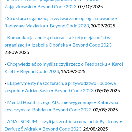
Zajączkowski • Beyond Code 2023
,
07/10/2025
-
Struktura organizacji a wytwarzane oprogramowanie •
Radosław Maziarka • Beyond Code 2023
,
30/09/2025
-
Komunikacja z nutką chaosu - sekrety niejasności w
organizacji • Izabella Obońska • Beyond Code 2023
,
23/09/2025
-
Chcę wiedzieć co myślisz czyli rzecz o Feedbacku • Karol
Kreft • Beyond Code 2023
,
16/09/2025
-
Eksperymenty na szczurach, a przywództwo i budowa
zespołu • Adrian Sasin • Beyond Code 2023
,
09/09/2025
-
Mental Health, czego AI Ci nie wygeneruje • Katarzyna
Leszczyńska-Bohdan • Beyond Code 2023
,
02/09/2025
-
ANAL SCRUM – czyli jak zrobić scruma od du#y strony •
Dariusz Świdrak • Beyond Code 2023
,
26/08/2025