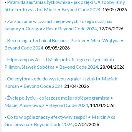
-
Piramida zaufania użytkownika - jak dzięki UX zdobyliśmy
50 mln • Krzysztof Miotk • Beyond Code 2024
,
19/05/2026
-
Zarzadzanie w czasach niepewnych - czego uczą nas
kangury • Grzegorz Ras • Beyond Code 2024
,
12/05/2026
-
Becoming a Technical Business Partner • Mike Wojtyna •
Beyond Code 2024
,
05/05/2026
-
Hipokamp vs AI - LLM nie potrafi tego co Ty • Jakub
Pilimon, Sławek Sobótka • Beyond Code 2024
,
28/04/2026
-
Od edytora kodu do występu w galerii sztuki • Maciek
Korsan • Beyond Code 2024
,
21/04/2026
-
Życie po życiu - co jeszcze może robić programista •
Maciej Aniserowicz • Beyond Code 2024
,
14/04/2026
-
Co to w ogóle znaczy efektywny zespół • Marcin Aks
Grochowina • Beyond Code 2024
,
07/04/2026