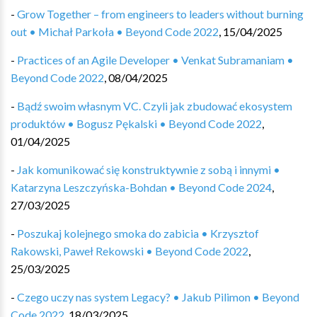
-
Grow Together – from engineers to leaders without burning
out • Michał Parkoła • Beyond Code 2022
,
15/04/2025
-
Practices of an Agile Developer • Venkat Subramaniam •
Beyond Code 2022
,
08/04/2025
-
Bądź swoim własnym VC. Czyli jak zbudować ekosystem
produktów • Bogusz Pękalski • Beyond Code 2022
,
01/04/2025
-
Jak komunikować się konstruktywnie z sobą i innymi •
Katarzyna Leszczyńska-Bohdan • Beyond Code 2024
,
27/03/2025
-
Poszukaj kolejnego smoka do zabicia • Krzysztof
Rakowski, Paweł Rekowski • Beyond Code 2022
,
25/03/2025
-
Czego uczy nas system Legacy? • Jakub Pilimon • Beyond
Code 2022
,
18/03/2025