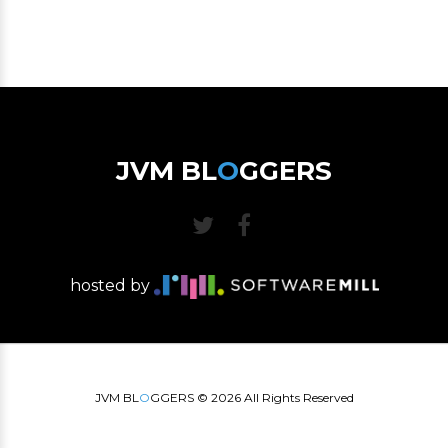
JVM BL
O
GGERS
hosted by
JVM BL
O
GGERS ©
2026
All Rights Reserved