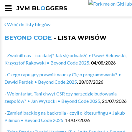
JVM BL
O
GGERS
Wróć do listy blogów
BEYOND CODE
- LISTA WPISÓW
-
Zwolnili nas - i co dalej? Jak się odnaleźć • Paweł Rekowski,
Krzysztof Rakowski • Beyond Code 2025
,
04/08/2026
-
Czego rapujący prawnik nauczy Cię o programowaniu? •
Dawid Perdek • Beyond Code 2025
,
28/07/2026
-
Wolontariat. Tani chwyt CSR czy narzędzie budowania
zespołów? • Jan Wysocki • Beyond Code 2025
,
21/07/2026
-
Zamień backlog na backrolla - czyli o kitesurfingu • Jakub
Pilimon • Beyond Code 2025
,
14/07/2026
-
Tajna Broń w Twojej Karierze IT • Anita Przybył • Beyond