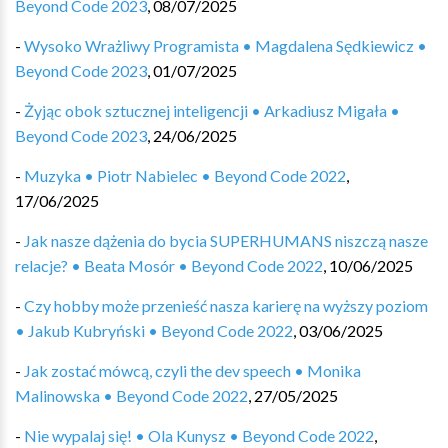
Beyond Code 2023
,
08/07/2025
-
Wysoko Wrażliwy Programista • Magdalena Sędkiewicz •
Beyond Code 2023
,
01/07/2025
-
Żyjąc obok sztucznej inteligencji • Arkadiusz Migała •
Beyond Code 2023
,
24/06/2025
-
Muzyka • Piotr Nabielec • Beyond Code 2022
,
17/06/2025
-
Jak nasze dążenia do bycia SUPERHUMANS niszczą nasze
relacje? • Beata Mosór • Beyond Code 2022
,
10/06/2025
-
Czy hobby może przenieść nasza karierę na wyższy poziom
• Jakub Kubryński • Beyond Code 2022
,
03/06/2025
-
Jak zostać mówcą, czyli the dev speech • Monika
Malinowska • Beyond Code 2022
,
27/05/2025
-
Nie wypalaj się! • Ola Kunysz • Beyond Code 2022
,