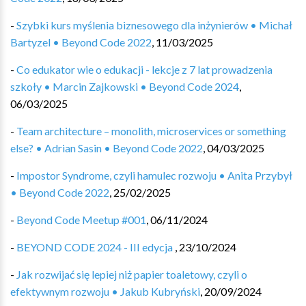
-
Szybki kurs myślenia biznesowego dla inżynierów • Michał
Bartyzel • Beyond Code 2022
,
11/03/2025
-
Co edukator wie o edukacji - lekcje z 7 lat prowadzenia
szkoły • Marcin Zajkowski • Beyond Code 2024
,
06/03/2025
-
Team architecture – monolith, microservices or something
else? • Adrian Sasin • Beyond Code 2022
,
04/03/2025
-
Impostor Syndrome, czyli hamulec rozwoju • Anita Przybył
• Beyond Code 2022
,
25/02/2025
-
Beyond Code Meetup #001
,
06/11/2024
-
BEYOND CODE 2024 - III edycja ️
,
23/10/2024
-
Jak rozwijać się lepiej niż papier toaletowy, czyli o
efektywnym rozwoju • Jakub Kubryński
,
20/09/2024