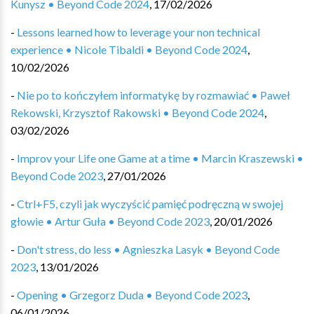
Kunysz • Beyond Code 2024
,
17/02/2026
-
Lessons learned how to leverage your non technical
experience • Nicole Tibaldi • Beyond Code 2024
,
10/02/2026
-
Nie po to kończyłem informatykę by rozmawiać • Paweł
Rekowski, Krzysztof Rakowski • Beyond Code 2024
,
03/02/2026
-
Improv your Life one Game at a time • Marcin Kraszewski •
Beyond Code 2023
,
27/01/2026
-
Ctrl+F5, czyli jak wyczyścić pamięć podręczną w swojej
głowie • Artur Guła • Beyond Code 2023
,
20/01/2026
-
Don't stress, do less • Agnieszka Lasyk • Beyond Code
2023
,
13/01/2026
-
Opening • Grzegorz Duda • Beyond Code 2023
,
06/01/2026