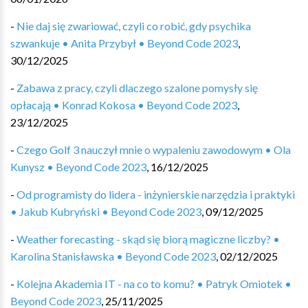
-
Nie daj się zwariować, czyli co robić, gdy psychika
szwankuje • Anita Przybył • Beyond Code 2023
,
30/12/2025
-
Zabawa z pracy, czyli dlaczego szalone pomysły się
opłacają • Konrad Kokosa • Beyond Code 2023
,
23/12/2025
-
Czego Golf 3 nauczył mnie o wypaleniu zawodowym • Ola
Kunysz • Beyond Code 2023
,
16/12/2025
-
Od programisty do lidera - inżynierskie narzędzia i praktyki
• Jakub Kubryński • Beyond Code 2023
,
09/12/2025
-
Weather forecasting - skąd się biorą magiczne liczby? •
Karolina Stanisławska • Beyond Code 2023
,
02/12/2025
-
Kolejna Akademia IT - na co to komu? • Patryk Omiotek •
Beyond Code 2023
,
25/11/2025