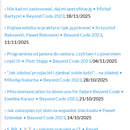
-
Nie każ mi zastosować, daj mi specyfikację • Michał
Bartyzel • Beyond Code 2023
,
18/11/2025
-
Klątwa wiedzy w praktyce i jak ją pokonać • Krzysztof
Rakowski, Paweł Rekowski • Beyond Code 2023
,
11/11/2025
-
Programista od juniora do seniora, czyli tam i z powrotem
część III • Piotr Stapp • Beyond Code 2023
,
04/11/2025
-
“Jak zdobyć przyjaciół i zjednać sobie ludzi”… na zdalnej •
Mikołaj Kukurba • Beyond Code 2023
,
28/10/2025
-
Miscommunication to doom you for failure Beyond Code •
Ewelina Kurasz • Beyond Code 2023
,
21/10/2025
-
Jak zabezpieczyć dom na wypadek blackoutu • Paweł
Szlendak • Beyond Code 2023
,
14/10/2025
-
S, BB, X, Y, Z, a – plejada pokoleń w IT • Paweł