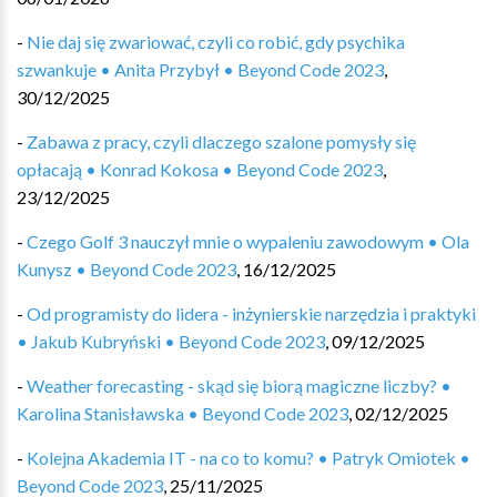
-
Nie daj się zwariować, czyli co robić, gdy psychika
szwankuje • Anita Przybył • Beyond Code 2023
,
30/12/2025
-
Zabawa z pracy, czyli dlaczego szalone pomysły się
opłacają • Konrad Kokosa • Beyond Code 2023
,
23/12/2025
-
Czego Golf 3 nauczył mnie o wypaleniu zawodowym • Ola
Kunysz • Beyond Code 2023
,
16/12/2025
-
Od programisty do lidera - inżynierskie narzędzia i praktyki
• Jakub Kubryński • Beyond Code 2023
,
09/12/2025
-
Weather forecasting - skąd się biorą magiczne liczby? •
Karolina Stanisławska • Beyond Code 2023
,
02/12/2025
-
Kolejna Akademia IT - na co to komu? • Patryk Omiotek •
Beyond Code 2023
,
25/11/2025