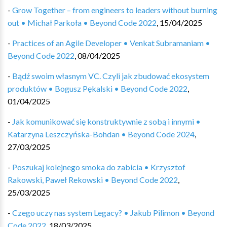
-
Grow Together – from engineers to leaders without burning
out • Michał Parkoła • Beyond Code 2022
,
15/04/2025
-
Practices of an Agile Developer • Venkat Subramaniam •
Beyond Code 2022
,
08/04/2025
-
Bądź swoim własnym VC. Czyli jak zbudować ekosystem
produktów • Bogusz Pękalski • Beyond Code 2022
,
01/04/2025
-
Jak komunikować się konstruktywnie z sobą i innymi •
Katarzyna Leszczyńska-Bohdan • Beyond Code 2024
,
27/03/2025
-
Poszukaj kolejnego smoka do zabicia • Krzysztof
Rakowski, Paweł Rekowski • Beyond Code 2022
,
25/03/2025
-
Czego uczy nas system Legacy? • Jakub Pilimon • Beyond
Code 2022
,
18/03/2025