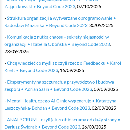
Zajączkowski • Beyond Code 2023
,
07/10/2025
-
Struktura organizacji a wytwarzane oprogramowanie •
Radosław Maziarka • Beyond Code 2023
,
30/09/2025
-
Komunikacja z nutką chaosu - sekrety niejasności w
organizacji • Izabella Obońska • Beyond Code 2023
,
23/09/2025
-
Chcę wiedzieć co myślisz czyli rzecz o Feedbacku • Karol
Kreft • Beyond Code 2023
,
16/09/2025
-
Eksperymenty na szczurach, a przywództwo i budowa
zespołu • Adrian Sasin • Beyond Code 2023
,
09/09/2025
-
Mental Health, czego AI Ci nie wygeneruje • Katarzyna
Leszczyńska-Bohdan • Beyond Code 2023
,
02/09/2025
-
ANAL SCRUM – czyli jak zrobić scruma od du#y strony •
Dariusz Świdrak • Beyond Code 2023
,
26/08/2025