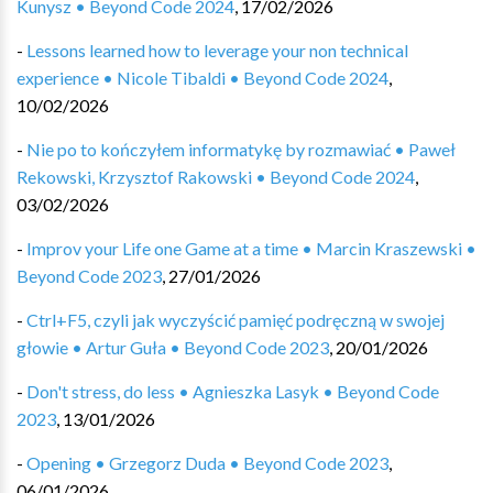
Kunysz • Beyond Code 2024
,
17/02/2026
-
Lessons learned how to leverage your non technical
experience • Nicole Tibaldi • Beyond Code 2024
,
10/02/2026
-
Nie po to kończyłem informatykę by rozmawiać • Paweł
Rekowski, Krzysztof Rakowski • Beyond Code 2024
,
03/02/2026
-
Improv your Life one Game at a time • Marcin Kraszewski •
Beyond Code 2023
,
27/01/2026
-
Ctrl+F5, czyli jak wyczyścić pamięć podręczną w swojej
głowie • Artur Guła • Beyond Code 2023
,
20/01/2026
-
Don't stress, do less • Agnieszka Lasyk • Beyond Code
2023
,
13/01/2026
-
Opening • Grzegorz Duda • Beyond Code 2023
,
06/01/2026