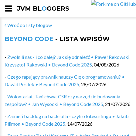
JVM BL
O
GGERS
Wróć do listy blogów
BEYOND CODE
- LISTA WPISÓW
-
Zwolnili nas - i co dalej? Jak się odnaleźć • Paweł Rekowski,
Krzysztof Rakowski • Beyond Code 2025
,
04/08/2026
-
Czego rapujący prawnik nauczy Cię o programowaniu? •
Dawid Perdek • Beyond Code 2025
,
28/07/2026
-
Wolontariat. Tani chwyt CSR czy narzędzie budowania
zespołów? • Jan Wysocki • Beyond Code 2025
,
21/07/2026
-
Zamień backlog na backrolla - czyli o kitesurfingu • Jakub
Pilimon • Beyond Code 2025
,
14/07/2026
-
Tajna Broń w Twojej Karierze IT • Anita Przybył • Beyond