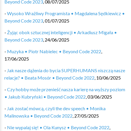
Beyond Code 2023
,
08/07/2025
-
Wysoko Wrażliwy Programista • Magdalena Sędkiewicz •
Beyond Code 2023
,
01/07/2025
-
Żyjąc obok sztucznej inteligencji • Arkadiusz Migała •
Beyond Code 2023
,
24/06/2025
-
Muzyka • Piotr Nabielec • Beyond Code 2022
,
17/06/2025
-
Jak nasze dążenia do bycia SUPERHUMANS niszczą nasze
relacje? • Beata Mosór • Beyond Code 2022
,
10/06/2025
-
Czy hobby może przenieść nasza karierę na wyższy poziom
• Jakub Kubryński • Beyond Code 2022
,
03/06/2025
-
Jak zostać mówcą, czyli the dev speech • Monika
Malinowska • Beyond Code 2022
,
27/05/2025
-
Nie wypalaj się! • Ola Kunysz • Beyond Code 2022
,