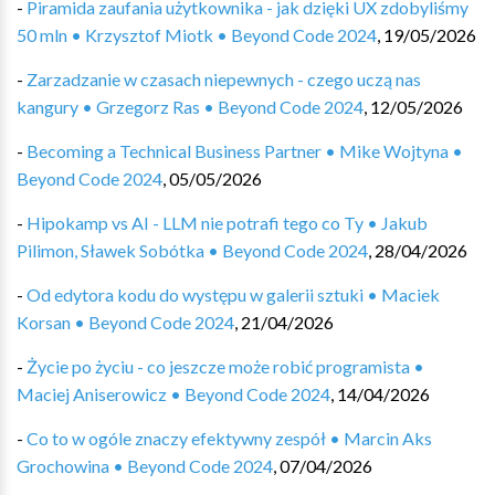
-
Piramida zaufania użytkownika - jak dzięki UX zdobyliśmy
50 mln • Krzysztof Miotk • Beyond Code 2024
,
19/05/2026
-
Zarzadzanie w czasach niepewnych - czego uczą nas
kangury • Grzegorz Ras • Beyond Code 2024
,
12/05/2026
-
Becoming a Technical Business Partner • Mike Wojtyna •
Beyond Code 2024
,
05/05/2026
-
Hipokamp vs AI - LLM nie potrafi tego co Ty • Jakub
Pilimon, Sławek Sobótka • Beyond Code 2024
,
28/04/2026
-
Od edytora kodu do występu w galerii sztuki • Maciek
Korsan • Beyond Code 2024
,
21/04/2026
-
Życie po życiu - co jeszcze może robić programista •
Maciej Aniserowicz • Beyond Code 2024
,
14/04/2026
-
Co to w ogóle znaczy efektywny zespół • Marcin Aks
Grochowina • Beyond Code 2024
,
07/04/2026