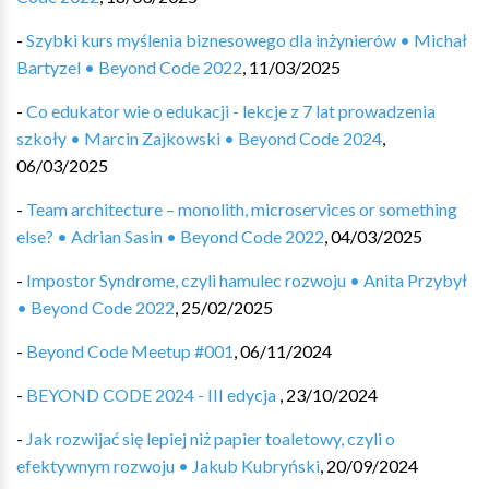
-
Szybki kurs myślenia biznesowego dla inżynierów • Michał
Bartyzel • Beyond Code 2022
,
11/03/2025
-
Co edukator wie o edukacji - lekcje z 7 lat prowadzenia
szkoły • Marcin Zajkowski • Beyond Code 2024
,
06/03/2025
-
Team architecture – monolith, microservices or something
else? • Adrian Sasin • Beyond Code 2022
,
04/03/2025
-
Impostor Syndrome, czyli hamulec rozwoju • Anita Przybył
• Beyond Code 2022
,
25/02/2025
-
Beyond Code Meetup #001
,
06/11/2024
-
BEYOND CODE 2024 - III edycja ️
,
23/10/2024
-
Jak rozwijać się lepiej niż papier toaletowy, czyli o
efektywnym rozwoju • Jakub Kubryński
,
20/09/2024