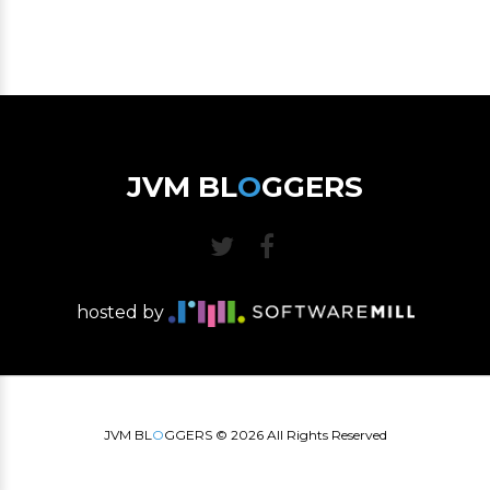
JVM BL
O
GGERS
hosted by
JVM BL
O
GGERS ©
2026
All Rights Reserved