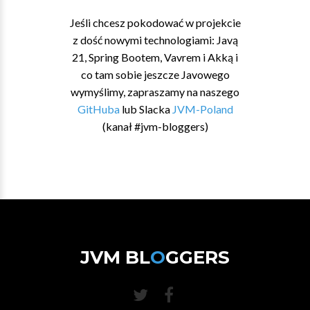
Jeśli chcesz pokodować w projekcie
z dość nowymi technologiami: Javą
21, Spring Bootem, Vavrem i Akką i
co tam sobie jeszcze Javowego
wymyślimy, zapraszamy na naszego
GitHuba
lub Slacka
JVM-Poland
(kanał #jvm-bloggers)
JVM BL
O
GGERS