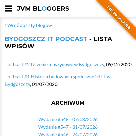
JVM BL
O
GGERS
Wróć do listy blogów
BYDGOSZCZ IT PODCAST
- LISTA
WPISÓW
-
bITcast #2 Uczenie maszynowe w Bydgoszczy
,
09/12/2020
-
bITcast #1 Historia budowania społeczności IT w
Bydgoszczy
,
01/07/2020
ARCHIWUM
Wydanie #548 - 07/08/2026
Wydanie #547 - 31/07/2026
Wydanie #546 - 24/07/2026