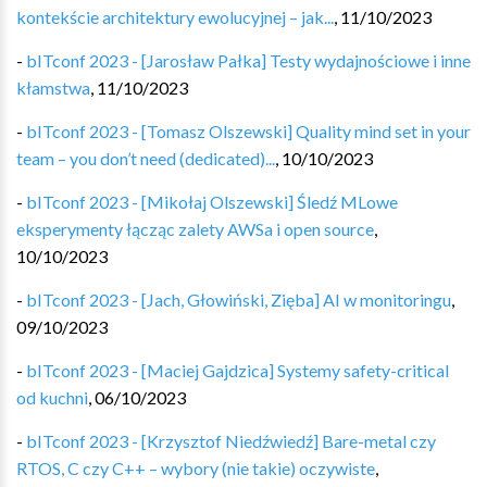
kontekście architektury ewolucyjnej – jak...
,
11/10/2023
-
bITconf 2023 - [Jarosław Pałka] Testy wydajnościowe i inne
kłamstwa
,
11/10/2023
-
bITconf 2023 - [Tomasz Olszewski] Quality mind set in your
team – you don’t need (dedicated)...
,
10/10/2023
-
bITconf 2023 - [Mikołaj Olszewski] Śledź MLowe
eksperymenty łącząc zalety AWSa i open source
,
10/10/2023
-
bITconf 2023 - [Jach, Głowiński, Zięba] AI w monitoringu
,
09/10/2023
-
bITconf 2023 - [Maciej Gajdzica] Systemy safety-critical
od kuchni
,
06/10/2023
-
bITconf 2023 - [Krzysztof Niedźwiedź] Bare-metal czy
RTOS, C czy C++ – wybory (nie takie) oczywiste
,