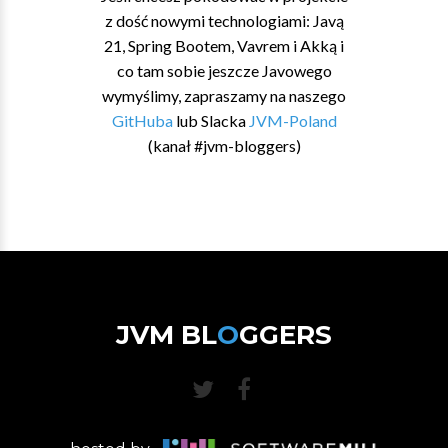
z dość nowymi technologiami: Javą
21, Spring Bootem, Vavrem i Akką i
co tam sobie jeszcze Javowego
wymyślimy, zapraszamy na naszego
GitHuba
lub Slacka
JVM-Poland
(kanał #jvm-bloggers)
JVM BL
O
GGERS