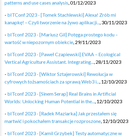
patterns and use cases analysis
,
01/12/2023
-
bITConf 2023 - [Tomek Stachlewski] Alexa! Zrób mi
kanapkę! – Czyli tworzenie na żywo aplikacji...
,
30/11/2023
-
bITconf 2023 - [Mariusz Gil] Potęga prostego kodu –
wartość w niepozornym obiekcie
,
29/11/2023
-
bITconf 2023 - [Paweł Czapiewski] EVAA – Ecological
Vertical Agriculture Assistant. Integrating...
,
28/11/2023
-
bITconf 2023 - [Wiktor Sztajerowski] Rewolucja w
cyfrowych tożsamościach za sprawą Web3 i...
,
12/10/2023
-
bITconf 2023 - [Sinem Serap] Real Brains in Artificial
Worlds: Unlocking Human Potential in the...
,
12/10/2023
-
bITconf 2023 - [Radek Maziarka] Jak przestałem się
martwić i pokochałem transakcje rozproszone
,
12/10/2023
-
bITconf 2023 - [Kamil Grzybek] Testy automatyczne w