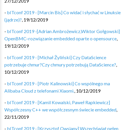
27/12/2019
-
bITconf 2019 - [Marcin Bis] Co widać i słychać w Linuksie
(jądrze)?
,
19/12/2019
-
bITconf 2019 -[Adrian Ambrożewicz,Wiktor Gołgowski]
OpenBMC–rozwiązanie embedded oparte o opensource
,
19/12/2019
-
bITconf 2019 - [Michał Żyliński] Czy DataScience
potrzebuje chmur?Czy chmury potrzebują DataScience?
,
10/12/2019
-
bITconf 2019 - [Piotr Kalinowski] Co wspólnego ma
Alibaba Cloud z telefonami Xiaomi.
,
10/12/2019
-
bITconf 2019 - [Kamil Kowalski, Paweł Rapkiewicz]
Współczesny C++ we współczesnym świecie embedded
,
22/11/2019
-
bITconf 2019 - [Krzysztof Owsiany] Wszechświat pełen