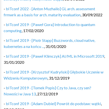
-
bITconf 2022 - [Anton Muzhailo] GL arch. assessment
frmwrk as a basis for arch. maturity evaluation
,
30/09/2022
-
bITconf 2019 - [Paweł Gora] Introduction to quantum
computing
,
17/02/2020
-
bITconf 2019 - [Piotr Stapp] Buzzwords, cloud native,
kubernetes a na końcu ...
,
31/01/2020
-
bITconf 2019 - [Paweł Klimczyk] AI/ML in Microsoft 2019
,
31/01/2020
-
bITconf 2019 - [Krzysztof Kudryński] Głębokie Uczenie w
Widzeniu Komputerowym
,
31/12/2019
-
bITconf 2019 - [Tomek Popis] Czy to Java, czy sen?
Nowości w Java 13
,
27/12/2019
-
bITconf 2019 - [Adam Dubiel] Powrót do podstaw: wątki
,