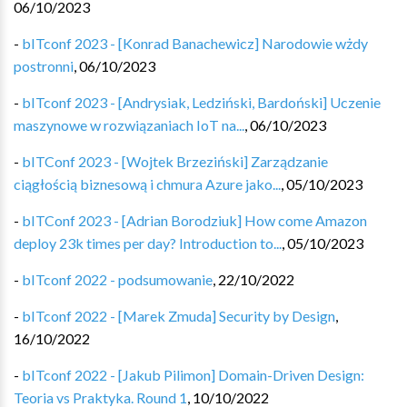
06/10/2023
-
bITconf 2023 - [Konrad Banachewicz] Narodowie wżdy
postronni
,
06/10/2023
-
bITconf 2023 - [Andrysiak, Ledziński, Bardoński] Uczenie
maszynowe w rozwiązaniach IoT na...
,
06/10/2023
-
bITConf 2023 - [Wojtek Brzeziński] Zarządzanie
ciągłością biznesową i chmura Azure jako...
,
05/10/2023
-
bITConf 2023 - [Adrian Borodziuk] How come Amazon
deploy 23k times per day? Introduction to...
,
05/10/2023
-
bITconf 2022 - podsumowanie
,
22/10/2022
-
bITconf 2022 - [Marek Zmuda] Security by Design
,
16/10/2022
-
bITconf 2022 - [Jakub Pilimon] Domain-Driven Design:
Teoria vs Praktyka. Round 1
,
10/10/2022