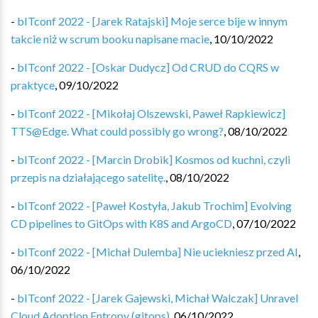
-
bITconf 2022 - [Jarek Ratajski] Moje serce bije w innym
takcie niż w scrum booku napisane macie
,
10/10/2022
-
bITconf 2022 - [Oskar Dudycz] Od CRUD do CQRS w
praktyce
,
09/10/2022
-
bITconf 2022 - [Mikołaj Olszewski, Paweł Rapkiewicz]
TTS@Edge. What could possibly go wrong?
,
08/10/2022
-
bITconf 2022 - [Marcin Drobik] Kosmos od kuchni, czyli
przepis na działającego satelitę.
,
08/10/2022
-
bITconf 2022 - [Paweł Kostyła, Jakub Trochim] Evolving
CD pipelines to GitOps with K8S and ArgoCD
,
07/10/2022
-
bITconf 2022 - [Michał Dulemba] Nie uciekniesz przed AI
,
06/10/2022
-
bITconf 2022 - [Jarek Gajewski, Michał Walczak] Unravel
Cloud Adoption Entropy (gitops)
,
06/10/2022