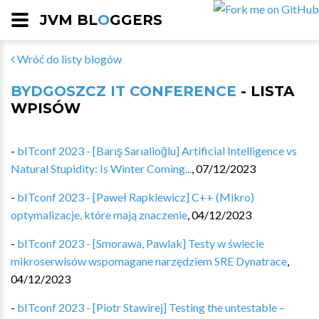
JVM BL
O
GGERS
Wróć do listy blogów
BYDGOSZCZ IT CONFERENCE
- LISTA
WPISÓW
-
bITconf 2023 - [Barış Sarıalioğlu] Artificial Intelligence vs
Natural Stupidity: Is Winter Coming...
,
07/12/2023
-
bITconf 2023 - [Paweł Rapkiewicz] C++ (Mikro)
optymalizacje, które mają znaczenie
,
04/12/2023
-
bITconf 2023 - [Smorawa, Pawlak] Testy w świecie
mikroserwisów wspomagane narzędziem SRE Dynatrace
,
04/12/2023
-
bITconf 2023 - [Piotr Stawirej] Testing the untestable –