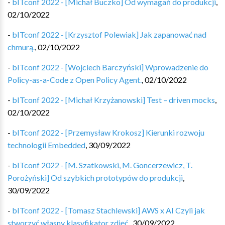
-
bITconf 2022 - [Michał Buczko] Od wymagań do produkcji
,
02/10/2022
-
bITconf 2022 - [Krzysztof Polewiak] Jak zapanować nad
chmurą.
,
02/10/2022
-
bITconf 2022 - [Wojciech Barczyński] Wprowadzenie do
Policy-as-a-Code z Open Policy Agent.
,
02/10/2022
-
bITconf 2022 - [Michał Krzyżanowski] Test – driven mocks
,
02/10/2022
-
bITconf 2022 - [Przemysław Krokosz] Kierunki rozwoju
technologii Embedded
,
30/09/2022
-
bITconf 2022 - [M. Szatkowski, M. Goncerzewicz, T.
Porożyński] Od szybkich prototypów do produkcji
,
30/09/2022
-
bITconf 2022 - [Tomasz Stachlewski] AWS x AI Czyli jak
stworzyć własny klasyfikator zdjęć.
,
30/09/2022