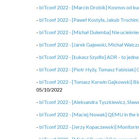
-
bITconf 2022 - [Marcin Drobik] Kosmos od kuchn
-
bITconf 2022 - [Paweł Kostyła, Jakub Trochim
-
bITconf 2022 - [Michał Dulemba] Nie ucieknie
-
bITconf 2022 - [Jarek Gajewski, Michał Walcz
-
bITconf 2022 - [Łukasz Szydło] ADR – to jednak
-
bITconf 2022 - [Piotr Hyży, Tomasz Fabisiak] 
-
bITconf 2022 - [Tomasz Korwin Gajkowski] Blo
05/10/2022
-
bITconf 2022 - [Aleksandra Tyszkiewicz, Sław
-
bITconf 2022 - [Maciej Nowak] QEMU in the 
-
bITconf 2022 - [Jerzy Kopaczewski] Monitoring