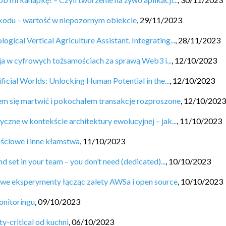
 kodu – wartość w niepozornym obiekcie
,
29/11/2023
ical Vertical Agriculture Assistant. Integrating...
,
28/11/2023
ja w cyfrowych tożsamościach za sprawą Web3 i...
,
12/10/2023
ificial Worlds: Unlocking Human Potential in the...
,
12/10/2023
em się martwić i pokochałem transakcje rozproszone
,
12/10/2023
zne w kontekście architektury ewolucyjnej – jak...
,
11/10/2023
ościowe i inne kłamstwa
,
11/10/2023
set in your team – you don’t need (dedicated)...
,
10/10/2023
owe eksperymenty łącząc zalety AWSa i open source
,
10/10/2023
onitoringu
,
09/10/2023
y-critical od kuchni
,
06/10/2023