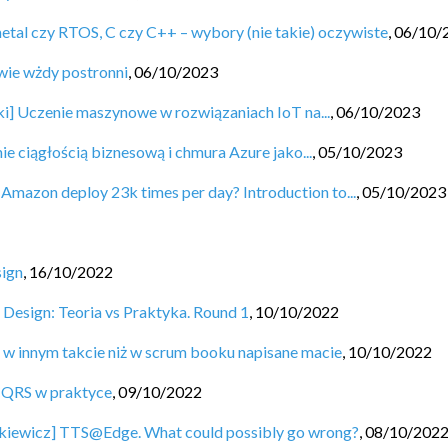
etal czy RTOS, C czy C++ – wybory (nie takie) oczywiste
,
06/10/
wie wżdy postronni
,
06/10/2023
ki] Uczenie maszynowe w rozwiązaniach IoT na...
,
06/10/2023
e ciągłością biznesową i chmura Azure jako...
,
05/10/2023
mazon deploy 23k times per day? Introduction to...
,
05/10/2023
sign
,
16/10/2022
Design: Teoria vs Praktyka. Round 1
,
10/10/2022
e w innym takcie niż w scrum booku napisane macie
,
10/10/2022
CQRS w praktyce
,
09/10/2022
pkiewicz] TTS@Edge. What could possibly go wrong?
,
08/10/202