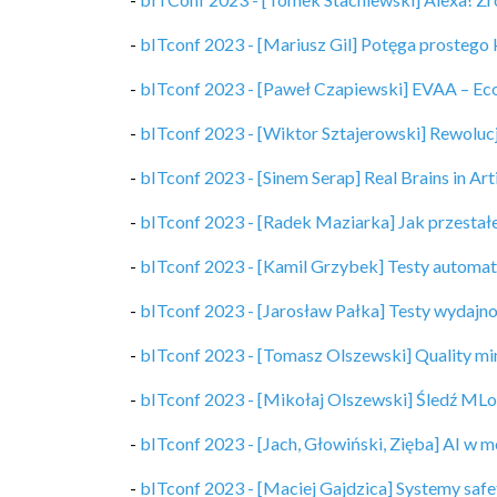
-
bITconf 2023 - [Mariusz Gil] Potęga prostego
-
bITconf 2023 - [Paweł Czapiewski] EVAA – Ecolog
-
bITconf 2023 - [Wiktor Sztajerowski] Rewoluc
-
bITconf 2023 - [Sinem Serap] Real Brains in Art
-
bITconf 2023 - [Radek Maziarka] Jak przestał
-
bITconf 2023 - [Kamil Grzybek] Testy automatyc
-
bITconf 2023 - [Jarosław Pałka] Testy wydajn
-
bITconf 2023 - [Tomasz Olszewski] Quality mind 
-
bITconf 2023 - [Mikołaj Olszewski] Śledź ML
-
bITconf 2023 - [Jach, Głowiński, Zięba] AI w m
-
bITconf 2023 - [Maciej Gajdzica] Systemy safet