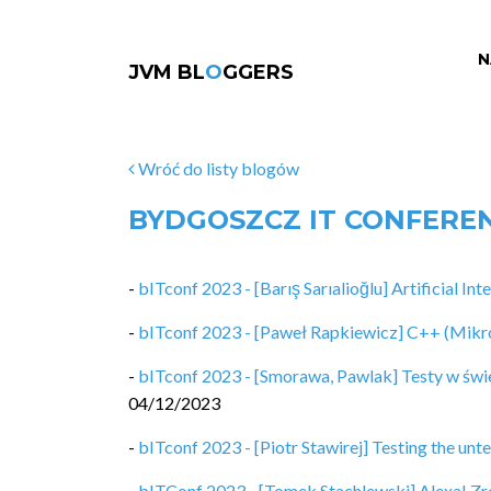
N
JVM BL
O
GGERS
Wróć do listy blogów
BYDGOSZCZ IT CONFERE
-
bITconf 2023 - [Barış Sarıalioğlu] Artificial Int
-
bITconf 2023 - [Paweł Rapkiewicz] C++ (Mikro
-
bITconf 2023 - [Smorawa, Pawlak] Testy w ś
04/12/2023
-
bITconf 2023 - [Piotr Stawirej] Testing the unte
-
bITConf 2023 - [Tomek Stachlewski] Alexa! Zrób