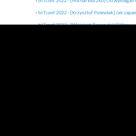
-
bITconf 2022 - [Michał Buczko] Od wymagań 
-
bITconf 2022 - [Krzysztof Polewiak] Jak zapa
-
bITconf 2022 - [Wojciech Barczyński] Wprowa
-
bITconf 2022 - [Michał Krzyżanowski] Test – 
-
bITconf 2022 - [Przemysław Krokosz] Kierunk
-
bITconf 2022 - [M. Szatkowski, M. Goncerzewi
-
bITconf 2022 - [Tomasz Stachlewski] AWS x AI C
-
bITconf 2022 - [Anton Muzhailo] GL arch. asses