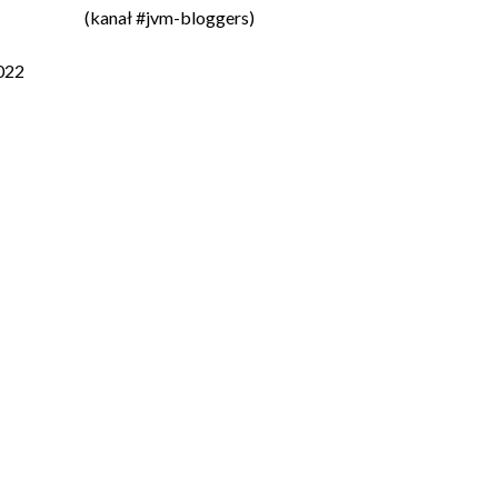
(kanał #jvm-bloggers)
022