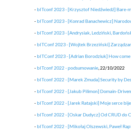
-
bITconf 2023 - [Krzysztof Niedźwiedź] Bare-m
-
bITconf 2023 - [Konrad Banachewicz] Narodo
-
bITconf 2023 - [Andrysiak, Ledziński, Bardońs
-
bITConf 2023 - [Wojtek Brzeziński] Zarządzani
-
bITConf 2023 - [Adrian Borodziuk] How come A
-
bITconf 2022 - podsumowanie
,
22/10/2022
-
bITconf 2022 - [Marek Zmuda] Security by De
-
bITconf 2022 - [Jakub Pilimon] Domain-Driven 
-
bITconf 2022 - [Jarek Ratajski] Moje serce bij
-
bITconf 2022 - [Oskar Dudycz] Od CRUD do 
-
bITconf 2022 - [Mikołaj Olszewski, Paweł Ra