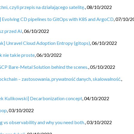
i, czyli przepis na działającego satelitę.
,
08/10/2022
] Evolving CD pipelines to GitOps with K8S and ArgoCD
,
07/10/2
sz przed AI
,
06/10/2022
ak] Unravel Cloud Adoption Entropy (gitops)
,
06/10/2022
 nie takie proste
,
06/10/2022
GCP Bare-Metal Solution behind the scenes.
,
05/10/2022
ckchain – zastosowania, prywatność danych, skalowalność.
,
ek Kulikowski] Decarbonization concept
,
04/10/2022
loop
,
03/10/2022
 vs observability and why you need both.
,
03/10/2022