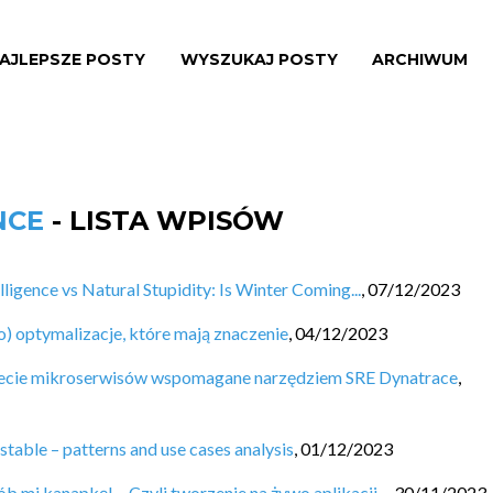
AJLEPSZE POSTY
WYSZUKAJ POSTY
ARCHIWUM
NCE
- LISTA WPISÓW
elligence vs Natural Stupidity: Is Winter Coming...
,
07/12/2023
) optymalizacje, które mają znaczenie
,
04/12/2023
wiecie mikroserwisów wspomagane narzędziem SRE Dynatrace
,
stable – patterns and use cases analysis
,
01/12/2023
 mi kanapkę! – Czyli tworzenie na żywo aplikacji...
,
30/11/2023