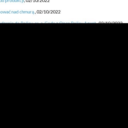
do produkcji
,
02/10/2022
nować nad chmurą.
,
02/10/2022
dzenie do Policy-as-a-Code z Open Policy Agent.
,
02/10/2022
driven mocks
,
02/10/2022
i rozwoju technologii Embedded
,
30/09/2022
cz, T. Porożyński] Od szybkich prototypów do produkcji
,
30/09/
zyli jak stworzyć własny klasyfikator zdjęć.
,
30/09/2022
sment frmwrk as a basis for arch. maturity evaluation
,
30/09/202
JVM BL
O
GGERS