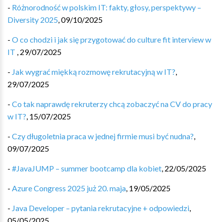
-
Różnorodność w polskim IT: fakty, głosy, perspektywy –
Diversity 2025
,
09/10/2025
-
O co chodzi i jak się przygotować do culture fit interview w
IT
,
29/07/2025
-
Jak wygrać miękką rozmowę rekrutacyjną w IT?
,
29/07/2025
-
Co tak naprawdę rekruterzy chcą zobaczyć na CV do pracy
w IT?
,
15/07/2025
-
Czy długoletnia praca w jednej firmie musi być nudna?
,
09/07/2025
-
#JavaJUMP – summer bootcamp dla kobiet
,
22/05/2025
-
Azure Congress 2025 już 20. maja
,
19/05/2025
-
Java Developer – pytania rekrutacyjne + odpowiedzi
,
05/05/2025