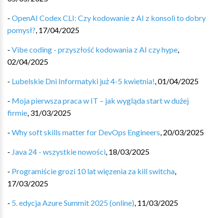
-
OpenAI Codex CLI: Czy kodowanie z AI z konsoli to dobry
pomysł?
,
17/04/2025
-
Vibe coding - przyszłość kodowania z AI czy hype
,
02/04/2025
-
Lubelskie Dni Informatyki już 4-5 kwietnia!
,
01/04/2025
-
Moja pierwsza praca w IT – jak wygląda start w dużej
firmie
,
31/03/2025
-
Why soft skills matter for DevOps Engineers
,
20/03/2025
-
Java 24 - wszystkie nowości
,
18/03/2025
-
Programiście grozi 10 lat więzenia za kill switcha
,
17/03/2025
-
5. edycja Azure Summit 2025 (online)
,
11/03/2025