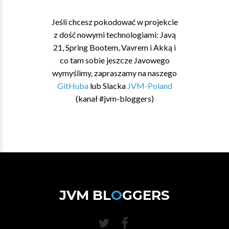
Jeśli chcesz pokodować w projekcie
z dość nowymi technologiami: Javą
21, Spring Bootem, Vavrem i Akką i
co tam sobie jeszcze Javowego
wymyślimy, zapraszamy na naszego
GitHuba
lub Slacka
JVM-Poland
(kanał #jvm-bloggers)
JVM BL
O
GGERS