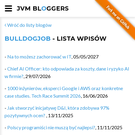
JVM BL
O
GGERS
Wróć do listy blogów
BULLDOGJOB
- LISTA WPISÓW
-
Na to możesz zachorować w IT
,
05/05/2027
-
Chief AI Officer: kto odpowiada za koszty, dane i ryzyko AI
w firmie?
,
29/07/2026
-
1000 inżynierów, eksperci Google i AWS oraz konkretne
case studies. Tech Race Summit 2026
,
16/06/2026
-
Jak stworzyć inicjatywę D&I, która zdobywa 97%
pozytywnych ocen?
,
13/11/2025
-
Polscy programiści nie muszą być najlepsi?
,
11/11/2025