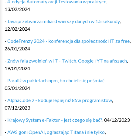
-
4. edycja Automatyzacji Testowania w praktyce
,
13/02/2024
-
Java przetwarza miliard wierszy danych w 1.5 sekundy
,
12/02/2024
-
CodeFrenzy 2024 - konferencja dla społeczności IT za free
,
26/01/2024
-
Znów fala zwolnień w IT - Twitch, Google i YT na afiszach
,
19/01/2024
-
Paraliż w pakietach npm, bo chcieli się pośmiać
,
05/01/2024
-
AlphaCode 2 - koduje lepiej niż 85% programistów
,
07/12/2023
-
Krajowy System e-Faktur - jest czego się bać?
,
04/12/2023
-
AWS goni OpenAI, ogłaszając Titana i nie tylko
,