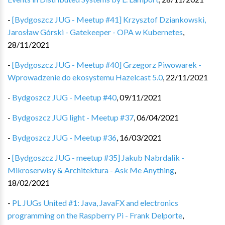
-
[Bydgoszcz JUG - Meetup #41] Krzysztof Dziankowski,
Jarosław Górski - Gatekeeper - OPA w Kubernetes
,
28/11/2021
-
[Bydgoszcz JUG - Meetup #40] Grzegorz Piwowarek -
Wprowadzenie do ekosystemu Hazelcast 5.0
,
22/11/2021
-
Bydgoszcz JUG - Meetup #40
,
09/11/2021
-
Bydgoszcz JUG light - Meetup #37
,
06/04/2021
-
Bydgoszcz JUG - Meetup #36
,
16/03/2021
-
[Bydgoszcz JUG - meetup #35] Jakub Nabrdalik -
Mikroserwisy & Architektura - Ask Me Anything
,
18/02/2021
-
PL JUGs United #1: Java, JavaFX and electronics
programming on the Raspberry Pi - Frank Delporte
,