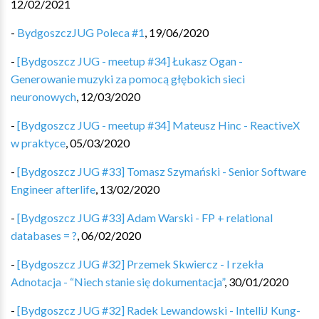
12/02/2021
-
BydgoszczJUG Poleca #1
,
19/06/2020
-
[Bydgoszcz JUG - meetup #34] Łukasz Ogan -
Generowanie muzyki za pomocą głębokich sieci
neuronowych
,
12/03/2020
-
[Bydgoszcz JUG - meetup #34] Mateusz Hinc - ReactiveX
w praktyce
,
05/03/2020
-
[Bydgoszcz JUG #33] Tomasz Szymański - Senior Software
Engineer afterlife
,
13/02/2020
-
[Bydgoszcz JUG #33] Adam Warski - FP + relational
databases = ?
,
06/02/2020
-
[Bydgoszcz JUG #32] Przemek Skwiercz - I rzekła
Adnotacja - “Niech stanie się dokumentacja”
,
30/01/2020
-
[Bydgoszcz JUG #32] Radek Lewandowski - IntelliJ Kung-