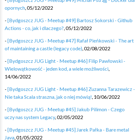
opornych
,
05/12/2022
-
[Bydgoszcz JUG - Meetup #49] Bartosz Sokorski - Github
Actions - co, jak i dlaczego?
,
05/12/2022
-
[Bydgoszcz JUG - Meetup #47] Rafał Pieńkowski - The art
of maintaining a castle (legacy code)
,
02/08/2022
-
[Bydgoszcz JUG Light - Meetup #46] Filip Pawłowski -
Wielowątkowość - jeden kod, a wiele możliwości
,
14/06/2022
-
[Bydgoszcz JUG Light - Meetup #46] Zuzanna Tarazewicz -
Nie taka Scala straszna, jak o niej mówią!
,
10/06/2022
-
[Bydgoszcz JUG - Meetup #45] Jakub Pilimon - Czego
uczy nas system Legacy
,
02/05/2022
-
[Bydgoszcz JUG - Meetup #45] Jarek Pałka - Bare metal
Java
,
01/05/2022