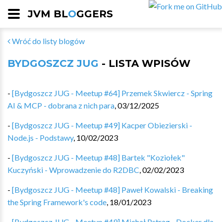
JVM BL
O
GGERS
Wróć do listy blogów
BYDGOSZCZ JUG
- LISTA WPISÓW
-
[Bydgoszcz JUG - Meetup #64] Przemek Skwiercz - Spring
AI & MCP - dobrana z nich para
,
03/12/2025
-
[Bydgoszcz JUG - Meetup #49] Kacper Obiezierski -
Node.js - Podstawy
,
10/02/2023
-
[Bydgoszcz JUG - Meetup #48] Bartek "Koziołek"
Kuczyński - Wprowadzenie do R2DBC
,
02/02/2023
-
[Bydgoszcz JUG - Meetup #48] Paweł Kowalski - Breaking
the Spring Framework's code
,
18/01/2023
-
[Bydgoszcz JUG - Meetup #49] Michał Pstrąg - Docker dla