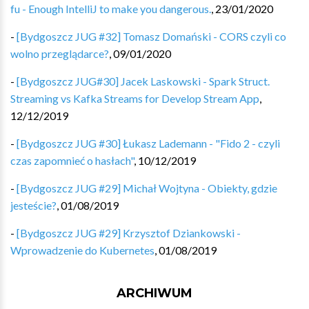
fu - Enough IntelliJ to make you dangerous.
,
23/01/2020
-
[Bydgoszcz JUG #32] Tomasz Domański - CORS czyli co
wolno przeglądarce?
,
09/01/2020
-
[Bydgoszcz JUG#30] Jacek Laskowski - Spark Struct.
Streaming vs Kafka Streams for Develop Stream App
,
12/12/2019
-
[Bydgoszcz JUG #30] Łukasz Lademann - "Fido 2 - czyli
czas zapomnieć o hasłach"
,
10/12/2019
-
[Bydgoszcz JUG #29] Michał Wojtyna - Obiekty, gdzie
jesteście?
,
01/08/2019
-
[Bydgoszcz JUG #29] Krzysztof Dziankowski -
Wprowadzenie do Kubernetes
,
01/08/2019
ARCHIWUM