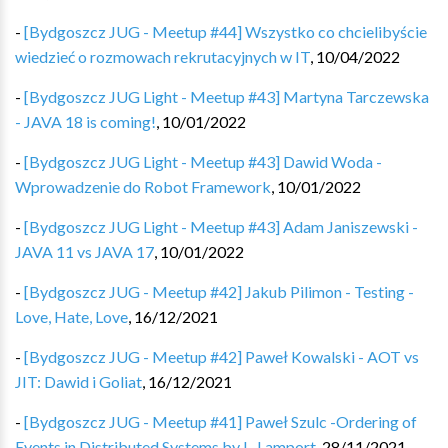
-
[Bydgoszcz JUG - Meetup #44] Wszystko co chcielibyście
wiedzieć o rozmowach rekrutacyjnych w IT
,
10/04/2022
-
[Bydgoszcz JUG Light - Meetup #43] Martyna Tarczewska
- JAVA 18 is coming!
,
10/01/2022
-
[Bydgoszcz JUG Light - Meetup #43] Dawid Woda -
Wprowadzenie do Robot Framework
,
10/01/2022
-
[Bydgoszcz JUG Light - Meetup #43] Adam Janiszewski -
JAVA 11 vs JAVA 17
,
10/01/2022
-
[Bydgoszcz JUG - Meetup #42] Jakub Pilimon - Testing -
Love, Hate, Love
,
16/12/2021
-
[Bydgoszcz JUG - Meetup #42] Paweł Kowalski - AOT vs
JIT: Dawid i Goliat
,
16/12/2021
-
[Bydgoszcz JUG - Meetup #41] Paweł Szulc -Ordering of
Events in Distributed Systems by L. Lamport
,
28/11/2021