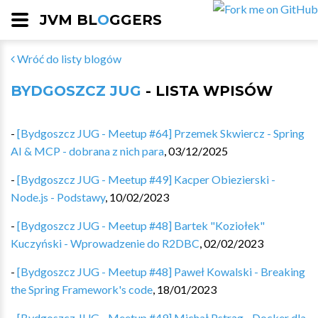
JVM BL
O
GGERS
Wróć do listy blogów
BYDGOSZCZ JUG
- LISTA WPISÓW
-
[Bydgoszcz JUG - Meetup #64] Przemek Skwiercz - Spring
AI & MCP - dobrana z nich para
,
03/12/2025
-
[Bydgoszcz JUG - Meetup #49] Kacper Obiezierski -
Node.js - Podstawy
,
10/02/2023
-
[Bydgoszcz JUG - Meetup #48] Bartek "Koziołek"
Kuczyński - Wprowadzenie do R2DBC
,
02/02/2023
-
[Bydgoszcz JUG - Meetup #48] Paweł Kowalski - Breaking
the Spring Framework's code
,
18/01/2023
-
[Bydgoszcz JUG - Meetup #49] Michał Pstrąg - Docker dla