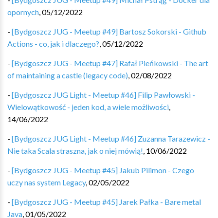
opornych
,
05/12/2022
-
[Bydgoszcz JUG - Meetup #49] Bartosz Sokorski - Github
Actions - co, jak i dlaczego?
,
05/12/2022
-
[Bydgoszcz JUG - Meetup #47] Rafał Pieńkowski - The art
of maintaining a castle (legacy code)
,
02/08/2022
-
[Bydgoszcz JUG Light - Meetup #46] Filip Pawłowski -
Wielowątkowość - jeden kod, a wiele możliwości
,
14/06/2022
-
[Bydgoszcz JUG Light - Meetup #46] Zuzanna Tarazewicz -
Nie taka Scala straszna, jak o niej mówią!
,
10/06/2022
-
[Bydgoszcz JUG - Meetup #45] Jakub Pilimon - Czego
uczy nas system Legacy
,
02/05/2022
-
[Bydgoszcz JUG - Meetup #45] Jarek Pałka - Bare metal
Java
,
01/05/2022