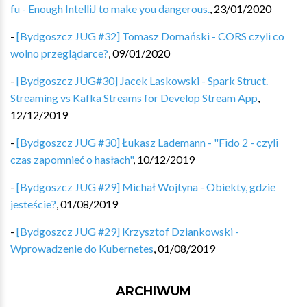
fu - Enough IntelliJ to make you dangerous.
,
23/01/2020
-
[Bydgoszcz JUG #32] Tomasz Domański - CORS czyli co
wolno przeglądarce?
,
09/01/2020
-
[Bydgoszcz JUG#30] Jacek Laskowski - Spark Struct.
Streaming vs Kafka Streams for Develop Stream App
,
12/12/2019
-
[Bydgoszcz JUG #30] Łukasz Lademann - "Fido 2 - czyli
czas zapomnieć o hasłach"
,
10/12/2019
-
[Bydgoszcz JUG #29] Michał Wojtyna - Obiekty, gdzie
jesteście?
,
01/08/2019
-
[Bydgoszcz JUG #29] Krzysztof Dziankowski -
Wprowadzenie do Kubernetes
,
01/08/2019
ARCHIWUM