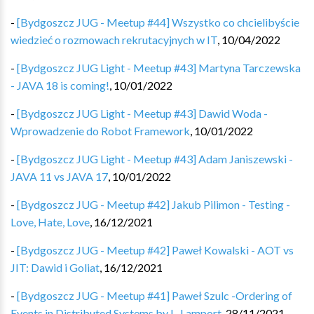
-
[Bydgoszcz JUG - Meetup #44] Wszystko co chcielibyście
wiedzieć o rozmowach rekrutacyjnych w IT
,
10/04/2022
-
[Bydgoszcz JUG Light - Meetup #43] Martyna Tarczewska
- JAVA 18 is coming!
,
10/01/2022
-
[Bydgoszcz JUG Light - Meetup #43] Dawid Woda -
Wprowadzenie do Robot Framework
,
10/01/2022
-
[Bydgoszcz JUG Light - Meetup #43] Adam Janiszewski -
JAVA 11 vs JAVA 17
,
10/01/2022
-
[Bydgoszcz JUG - Meetup #42] Jakub Pilimon - Testing -
Love, Hate, Love
,
16/12/2021
-
[Bydgoszcz JUG - Meetup #42] Paweł Kowalski - AOT vs
JIT: Dawid i Goliat
,
16/12/2021
-
[Bydgoszcz JUG - Meetup #41] Paweł Szulc -Ordering of
Events in Distributed Systems by L. Lamport
,
28/11/2021