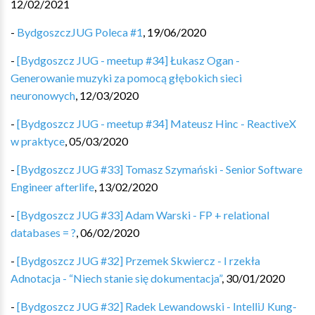
12/02/2021
-
BydgoszczJUG Poleca #1
,
19/06/2020
-
[Bydgoszcz JUG - meetup #34] Łukasz Ogan -
Generowanie muzyki za pomocą głębokich sieci
neuronowych
,
12/03/2020
-
[Bydgoszcz JUG - meetup #34] Mateusz Hinc - ReactiveX
w praktyce
,
05/03/2020
-
[Bydgoszcz JUG #33] Tomasz Szymański - Senior Software
Engineer afterlife
,
13/02/2020
-
[Bydgoszcz JUG #33] Adam Warski - FP + relational
databases = ?
,
06/02/2020
-
[Bydgoszcz JUG #32] Przemek Skwiercz - I rzekła
Adnotacja - “Niech stanie się dokumentacja”
,
30/01/2020
-
[Bydgoszcz JUG #32] Radek Lewandowski - IntelliJ Kung-