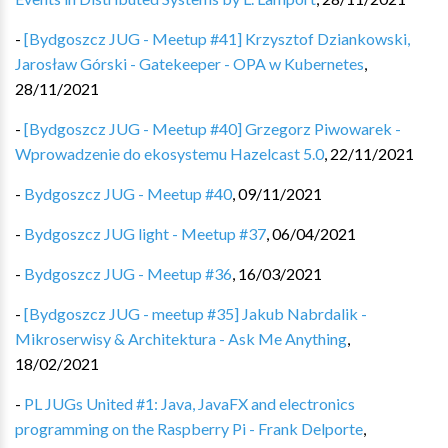
-
[Bydgoszcz JUG - Meetup #41] Krzysztof Dziankowski,
Jarosław Górski - Gatekeeper - OPA w Kubernetes
,
28/11/2021
-
[Bydgoszcz JUG - Meetup #40] Grzegorz Piwowarek -
Wprowadzenie do ekosystemu Hazelcast 5.0
,
22/11/2021
-
Bydgoszcz JUG - Meetup #40
,
09/11/2021
-
Bydgoszcz JUG light - Meetup #37
,
06/04/2021
-
Bydgoszcz JUG - Meetup #36
,
16/03/2021
-
[Bydgoszcz JUG - meetup #35] Jakub Nabrdalik -
Mikroserwisy & Architektura - Ask Me Anything
,
18/02/2021
-
PL JUGs United #1: Java, JavaFX and electronics
programming on the Raspberry Pi - Frank Delporte
,