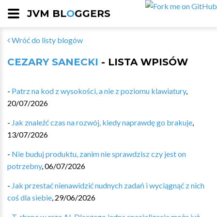
JVM BL
O
GGERS
Wróć do listy blogów
CEZARY SANECKI
- LISTA WPISÓW
-
Patrz na kod z wysokości, a nie z poziomu klawiatury
,
20/07/2026
-
Jak znaleźć czas na rozwój, kiedy naprawdę go brakuje
,
13/07/2026
-
Nie buduj produktu, zanim nie sprawdzisz czy jest on
potrzebny
,
06/07/2026
-
Jak przestać nienawidzić nudnych zadań i wyciągnąć z nich
coś dla siebie
,
29/06/2026
-
T-shape w erze AI. Dlaczego jedna specjalizacja może już