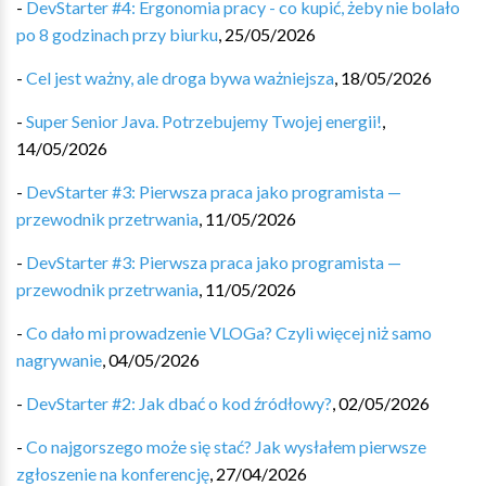
-
DevStarter #4: Ergonomia pracy - co kupić, żeby nie bolało
po 8 godzinach przy biurku
,
25/05/2026
-
Cel jest ważny, ale droga bywa ważniejsza
,
18/05/2026
-
Super Senior Java. Potrzebujemy Twojej energii!
,
14/05/2026
-
DevStarter #3: Pierwsza praca jako programista —
przewodnik przetrwania
,
11/05/2026
-
DevStarter #3: Pierwsza praca jako programista —
przewodnik przetrwania
,
11/05/2026
-
Co dało mi prowadzenie VLOGa? Czyli więcej niż samo
nagrywanie
,
04/05/2026
-
DevStarter #2: Jak dbać o kod źródłowy?
,
02/05/2026
-
Co najgorszego może się stać? Jak wysłałem pierwsze
zgłoszenie na konferencję
,
27/04/2026