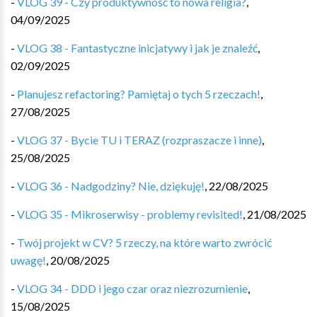
-
VLOG 39 - Czy produktywność to nowa religia?
,
04/09/2025
-
VLOG 38 - Fantastyczne inicjatywy i jak je znaleźć
,
02/09/2025
-
Planujesz refactoring? Pamiętaj o tych 5 rzeczach!
,
27/08/2025
-
VLOG 37 - Bycie TU i TERAZ (rozpraszacze i inne)
,
25/08/2025
-
VLOG 36 - Nadgodziny? Nie, dziękuję!
,
22/08/2025
-
VLOG 35 - Mikroserwisy - problemy revisited!
,
21/08/2025
-
Twój projekt w CV? 5 rzeczy, na które warto zwrócić
uwagę!
,
20/08/2025
-
VLOG 34 - DDD i jego czar oraz niezrozumienie
,
15/08/2025