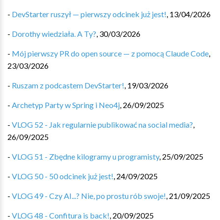
-
DevStarter ruszył — pierwszy odcinek już jest!
,
13/04/2026
-
Dorothy wiedziała. A Ty?
,
30/03/2026
-
Mój pierwszy PR do open source — z pomocą Claude Code
,
23/03/2026
-
Ruszam z podcastem DevStarter!
,
19/03/2026
-
Archetyp Party w Spring i Neo4j
,
26/09/2025
-
VLOG 52 - Jak regularnie publikować na social media?
,
26/09/2025
-
VLOG 51 - Zbędne kilogramy u programisty
,
25/09/2025
-
VLOG 50 - 50 odcinek już jest!
,
24/09/2025
-
VLOG 49 - Czy AI...? Nie, po prostu rób swoje!
,
21/09/2025
-
VLOG 48 - Confitura is back!
,
20/09/2025