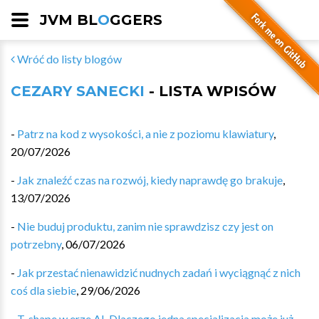
JVM BL
O
GGERS
Wróć do listy blogów
CEZARY SANECKI
- LISTA WPISÓW
-
Patrz na kod z wysokości, a nie z poziomu klawiatury
,
20/07/2026
-
Jak znaleźć czas na rozwój, kiedy naprawdę go brakuje
,
13/07/2026
-
Nie buduj produktu, zanim nie sprawdzisz czy jest on
potrzebny
,
06/07/2026
-
Jak przestać nienawidzić nudnych zadań i wyciągnąć z nich
coś dla siebie
,
29/06/2026
-
T-shape w erze AI. Dlaczego jedna specjalizacja może już