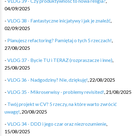
-
VLOG 39 - Czy produktywność to nowa religia?
,
04/09/2025
-
VLOG 38 - Fantastyczne inicjatywy i jak je znaleźć
,
02/09/2025
-
Planujesz refactoring? Pamiętaj o tych 5 rzeczach!
,
27/08/2025
-
VLOG 37 - Bycie TU i TERAZ (rozpraszacze i inne)
,
25/08/2025
-
VLOG 36 - Nadgodziny? Nie, dziękuję!
,
22/08/2025
-
VLOG 35 - Mikroserwisy - problemy revisited!
,
21/08/2025
-
Twój projekt w CV? 5 rzeczy, na które warto zwrócić
uwagę!
,
20/08/2025
-
VLOG 34 - DDD i jego czar oraz niezrozumienie
,
15/08/2025