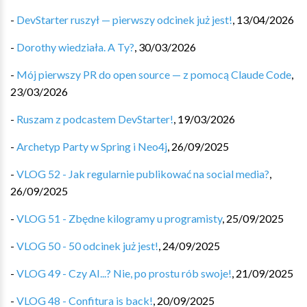
-
DevStarter ruszył — pierwszy odcinek już jest!
,
13/04/2026
-
Dorothy wiedziała. A Ty?
,
30/03/2026
-
Mój pierwszy PR do open source — z pomocą Claude Code
,
23/03/2026
-
Ruszam z podcastem DevStarter!
,
19/03/2026
-
Archetyp Party w Spring i Neo4j
,
26/09/2025
-
VLOG 52 - Jak regularnie publikować na social media?
,
26/09/2025
-
VLOG 51 - Zbędne kilogramy u programisty
,
25/09/2025
-
VLOG 50 - 50 odcinek już jest!
,
24/09/2025
-
VLOG 49 - Czy AI...? Nie, po prostu rób swoje!
,
21/09/2025
-
VLOG 48 - Confitura is back!
,
20/09/2025