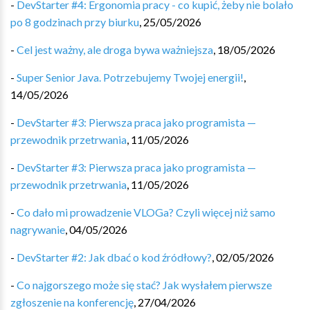
-
DevStarter #4: Ergonomia pracy - co kupić, żeby nie bolało
po 8 godzinach przy biurku
,
25/05/2026
-
Cel jest ważny, ale droga bywa ważniejsza
,
18/05/2026
-
Super Senior Java. Potrzebujemy Twojej energii!
,
14/05/2026
-
DevStarter #3: Pierwsza praca jako programista —
przewodnik przetrwania
,
11/05/2026
-
DevStarter #3: Pierwsza praca jako programista —
przewodnik przetrwania
,
11/05/2026
-
Co dało mi prowadzenie VLOGa? Czyli więcej niż samo
nagrywanie
,
04/05/2026
-
DevStarter #2: Jak dbać o kod źródłowy?
,
02/05/2026
-
Co najgorszego może się stać? Jak wysłałem pierwsze
zgłoszenie na konferencję
,
27/04/2026