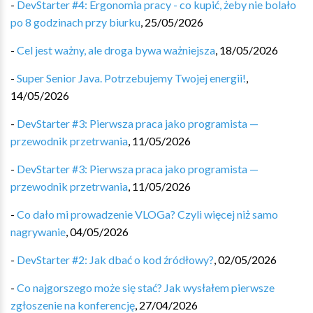
-
DevStarter #4: Ergonomia pracy - co kupić, żeby nie bolało
po 8 godzinach przy biurku
,
25/05/2026
-
Cel jest ważny, ale droga bywa ważniejsza
,
18/05/2026
-
Super Senior Java. Potrzebujemy Twojej energii!
,
14/05/2026
-
DevStarter #3: Pierwsza praca jako programista —
przewodnik przetrwania
,
11/05/2026
-
DevStarter #3: Pierwsza praca jako programista —
przewodnik przetrwania
,
11/05/2026
-
Co dało mi prowadzenie VLOGa? Czyli więcej niż samo
nagrywanie
,
04/05/2026
-
DevStarter #2: Jak dbać o kod źródłowy?
,
02/05/2026
-
Co najgorszego może się stać? Jak wysłałem pierwsze
zgłoszenie na konferencję
,
27/04/2026