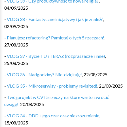
-
VLOG 39 - Czy produktywność to nowa religia?
,
04/09/2025
-
VLOG 38 - Fantastyczne inicjatywy i jak je znaleźć
,
02/09/2025
-
Planujesz refactoring? Pamiętaj o tych 5 rzeczach!
,
27/08/2025
-
VLOG 37 - Bycie TU i TERAZ (rozpraszacze i inne)
,
25/08/2025
-
VLOG 36 - Nadgodziny? Nie, dziękuję!
,
22/08/2025
-
VLOG 35 - Mikroserwisy - problemy revisited!
,
21/08/2025
-
Twój projekt w CV? 5 rzeczy, na które warto zwrócić
uwagę!
,
20/08/2025
-
VLOG 34 - DDD i jego czar oraz niezrozumienie
,
15/08/2025