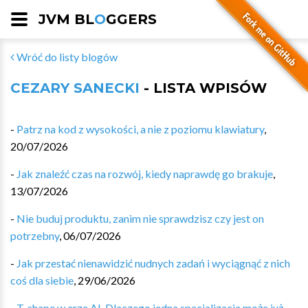
JVM BL
O
GGERS
Wróć do listy blogów
CEZARY SANECKI
- LISTA WPISÓW
-
Patrz na kod z wysokości, a nie z poziomu klawiatury
,
20/07/2026
-
Jak znaleźć czas na rozwój, kiedy naprawdę go brakuje
,
13/07/2026
-
Nie buduj produktu, zanim nie sprawdzisz czy jest on
potrzebny
,
06/07/2026
-
Jak przestać nienawidzić nudnych zadań i wyciągnąć z nich
coś dla siebie
,
29/06/2026
-
T-shape w erze AI. Dlaczego jedna specjalizacja może już