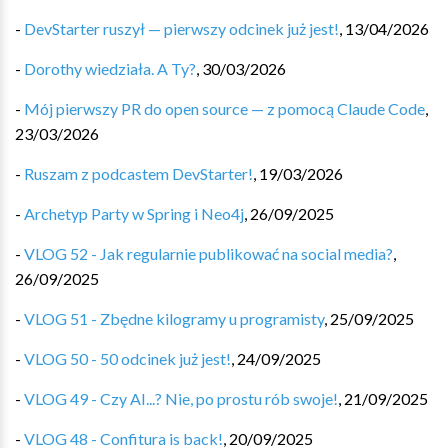
-
DevStarter ruszył — pierwszy odcinek już jest!
,
13/04/2026
-
Dorothy wiedziała. A Ty?
,
30/03/2026
-
Mój pierwszy PR do open source — z pomocą Claude Code
,
23/03/2026
-
Ruszam z podcastem DevStarter!
,
19/03/2026
-
Archetyp Party w Spring i Neo4j
,
26/09/2025
-
VLOG 52 - Jak regularnie publikować na social media?
,
26/09/2025
-
VLOG 51 - Zbędne kilogramy u programisty
,
25/09/2025
-
VLOG 50 - 50 odcinek już jest!
,
24/09/2025
-
VLOG 49 - Czy AI...? Nie, po prostu rób swoje!
,
21/09/2025
-
VLOG 48 - Confitura is back!
,
20/09/2025