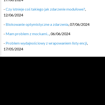
-
Czy istnieje coś takiego jak zdarzenie modułowe?
,
12/06/2024
-
Blokowanie optymistyczne a zdarzenia
,
07/06/2024
-
Mam problem z mockami...
,
06/06/2024
-
Problem wydajnościowy z wrapowaniem listy encji
,
17/05/2024
-
Pierwsze zetknięcie z Kotlinem
,
07/05/2024
ARCHIWUM
Wydanie #548 - 07/08/2026
Wydanie #547 - 31/07/2026
Wydanie #546 - 24/07/2026
Wydanie #545 - 17/07/2026