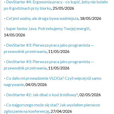
-
DevStarter #4: Ergonomia pracy - co kupić, żeby nie bolało
po 8 godzinach przy biurku
,
25/05/2026
-
Cel jest ważny, ale droga bywa ważniejsza
,
18/05/2026
-
Super Senior Java. Potrzebujemy Twojej energii!
,
14/05/2026
-
DevStarter #3: Pierwsza praca jako programista —
przewodnik przetrwania
,
11/05/2026
-
DevStarter #3: Pierwsza praca jako programista —
przewodnik przetrwania
,
11/05/2026
-
Co dało mi prowadzenie VLOGa? Czyli więcej niż samo
nagrywanie
,
04/05/2026
-
DevStarter #2: Jak dbać o kod źródłowy?
,
02/05/2026
-
Co najgorszego może się stać? Jak wysłałem pierwsze
zgłoszenie na konferencję
,
27/04/2026