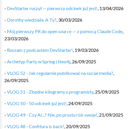
-
DevStarter ruszył — pierwszy odcinek już jest!
,
13/04/2026
-
Dorothy wiedziała. A Ty?
,
30/03/2026
-
Mój pierwszy PR do open source — z pomocą Claude Code
,
23/03/2026
-
Ruszam z podcastem DevStarter!
,
19/03/2026
-
Archetyp Party w Spring i Neo4j
,
26/09/2025
-
VLOG 52 - Jak regularnie publikować na social media?
,
26/09/2025
-
VLOG 51 - Zbędne kilogramy u programisty
,
25/09/2025
-
VLOG 50 - 50 odcinek już jest!
,
24/09/2025
-
VLOG 49 - Czy AI...? Nie, po prostu rób swoje!
,
21/09/2025
-
VLOG 48 - Confitura is back!
,
20/09/2025