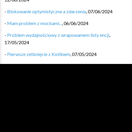
-
Blokowanie optymistyczne a zdarzenia
,
07/06/2024
-
Mam problem z mockami...
,
06/06/2024
-
Problem wydajnościowy z wrapowaniem listy encji
,
17/05/2024
-
Pierwsze zetknięcie z Kotlinem
,
07/05/2024
-
Moje odkrycie w domenie parkingowej
,
06/05/2024
ARCHIWUM
Wydanie #547 - 31/07/2026
Wydanie #546 - 24/07/2026
Wydanie #545 - 17/07/2026
Wydanie #544 - 10/07/2026
Wydanie #543 - 03/07/2026