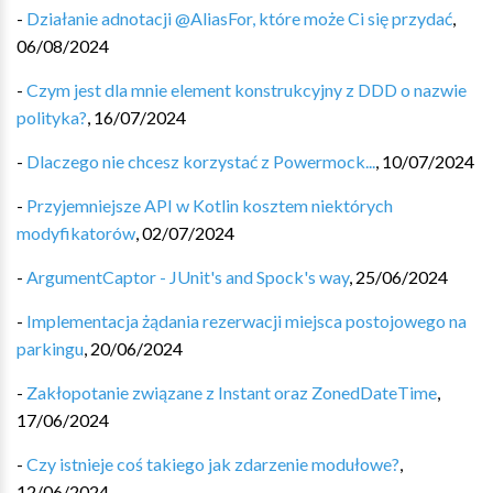
-
Działanie adnotacji @AliasFor, które może Ci się przydać
,
06/08/2024
-
Czym jest dla mnie element konstrukcyjny z DDD o nazwie
polityka?
,
16/07/2024
-
Dlaczego nie chcesz korzystać z Powermock...
,
10/07/2024
-
Przyjemniejsze API w Kotlin kosztem niektórych
modyfikatorów
,
02/07/2024
-
ArgumentCaptor - JUnit's and Spock's way
,
25/06/2024
-
Implementacja żądania rezerwacji miejsca postojowego na
parkingu
,
20/06/2024
-
Zakłopotanie związane z Instant oraz ZonedDateTime
,
17/06/2024
-
Czy istnieje coś takiego jak zdarzenie modułowe?
,
12/06/2024