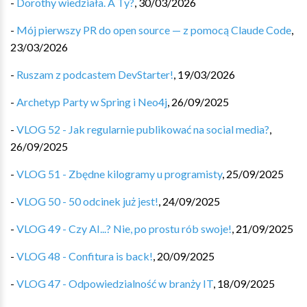
-
Dorothy wiedziała. A Ty?
,
30/03/2026
-
Mój pierwszy PR do open source — z pomocą Claude Code
,
23/03/2026
-
Ruszam z podcastem DevStarter!
,
19/03/2026
-
Archetyp Party w Spring i Neo4j
,
26/09/2025
-
VLOG 52 - Jak regularnie publikować na social media?
,
26/09/2025
-
VLOG 51 - Zbędne kilogramy u programisty
,
25/09/2025
-
VLOG 50 - 50 odcinek już jest!
,
24/09/2025
-
VLOG 49 - Czy AI...? Nie, po prostu rób swoje!
,
21/09/2025
-
VLOG 48 - Confitura is back!
,
20/09/2025
-
VLOG 47 - Odpowiedzialność w branży IT
,
18/09/2025