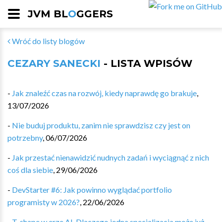
JVM BL
O
GGERS
Wróć do listy blogów
CEZARY SANECKI
- LISTA WPISÓW
-
Jak znaleźć czas na rozwój, kiedy naprawdę go brakuje
,
13/07/2026
-
Nie buduj produktu, zanim nie sprawdzisz czy jest on
potrzebny
,
06/07/2026
-
Jak przestać nienawidzić nudnych zadań i wyciągnąć z nich
coś dla siebie
,
29/06/2026
-
DevStarter #6: Jak powinno wyglądać portfolio
programisty w 2026?
,
22/06/2026
-
T-shape w erze AI. Dlaczego jedna specjalizacja może już