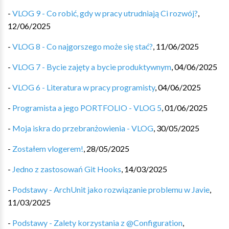
-
VLOG 9 - Co robić, gdy w pracy utrudniają Ci rozwój?
,
12/06/2025
-
VLOG 8 - Co najgorszego może się stać?
,
11/06/2025
-
VLOG 7 - Bycie zajęty a bycie produktywnym
,
04/06/2025
-
VLOG 6 - Literatura w pracy programisty
,
04/06/2025
-
Programista a jego PORTFOLIO - VLOG 5
,
01/06/2025
-
Moja iskra do przebranżowienia - VLOG
,
30/05/2025
-
Zostałem vlogerem!
,
28/05/2025
-
Jedno z zastosowań Git Hooks
,
14/03/2025
-
Podstawy - ArchUnit jako rozwiązanie problemu w Javie
,
11/03/2025
-
Podstawy - Zalety korzystania z @Configuration
,