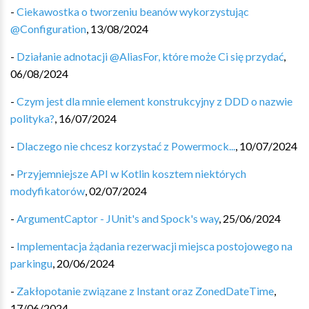
-
Ciekawostka o tworzeniu beanów wykorzystując
@Configuration
,
13/08/2024
-
Działanie adnotacji @AliasFor, które może Ci się przydać
,
06/08/2024
-
Czym jest dla mnie element konstrukcyjny z DDD o nazwie
polityka?
,
16/07/2024
-
Dlaczego nie chcesz korzystać z Powermock...
,
10/07/2024
-
Przyjemniejsze API w Kotlin kosztem niektórych
modyfikatorów
,
02/07/2024
-
ArgumentCaptor - JUnit's and Spock's way
,
25/06/2024
-
Implementacja żądania rezerwacji miejsca postojowego na
parkingu
,
20/06/2024
-
Zakłopotanie związane z Instant oraz ZonedDateTime
,
17/06/2024