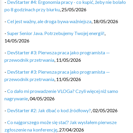
-
DevStarter #4: Ergonomia pracy - co kupić, żeby nie bolało
po 8 godzinach przy biurku
,
25/05/2026
-
Cel jest ważny, ale droga bywa ważniejsza
,
18/05/2026
-
Super Senior Java. Potrzebujemy Twojej energii!
,
14/05/2026
-
DevStarter #3: Pierwsza praca jako programista —
przewodnik przetrwania
,
11/05/2026
-
DevStarter #3: Pierwsza praca jako programista —
przewodnik przetrwania
,
11/05/2026
-
Co dało mi prowadzenie VLOGa? Czyli więcej niż samo
nagrywanie
,
04/05/2026
-
DevStarter #2: Jak dbać o kod źródłowy?
,
02/05/2026
-
Co najgorszego może się stać? Jak wysłałem pierwsze
zgłoszenie na konferencję
,
27/04/2026