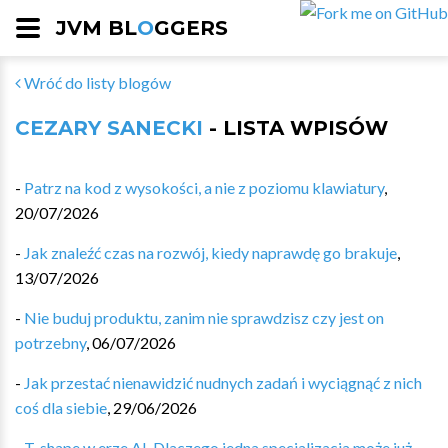
JVM BL
O
GGERS
Wróć do listy blogów
CEZARY SANECKI
- LISTA WPISÓW
-
Patrz na kod z wysokości, a nie z poziomu klawiatury
,
20/07/2026
-
Jak znaleźć czas na rozwój, kiedy naprawdę go brakuje
,
13/07/2026
-
Nie buduj produktu, zanim nie sprawdzisz czy jest on
potrzebny
,
06/07/2026
-
Jak przestać nienawidzić nudnych zadań i wyciągnąć z nich
coś dla siebie
,
29/06/2026
-
T-shape w erze AI. Dlaczego jedna specjalizacja może już