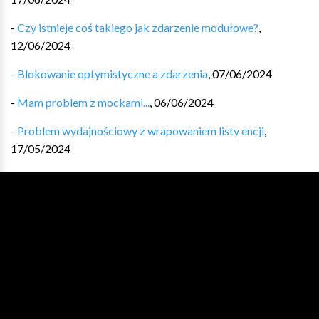
-
Czy istnieje coś takiego jak zdarzenie modułowe?
,
12/06/2024
-
Blokowanie optymistyczne a zdarzenia
,
07/06/2024
-
Mam problem z mockami...
,
06/06/2024
-
Problem wydajnościowy z wrapowaniem listy encji
,
17/05/2024
-
Pierwsze zetknięcie z Kotlinem
,
07/05/2024
ARCHIWUM
Wydanie #548 - 07/08/2026
Wydanie #547 - 31/07/2026
Wydanie #546 - 24/07/2026
Wydanie #545 - 17/07/2026