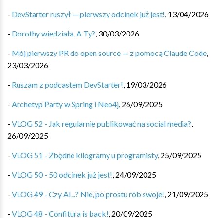
-
DevStarter ruszył — pierwszy odcinek już jest!
,
13/04/2026
-
Dorothy wiedziała. A Ty?
,
30/03/2026
-
Mój pierwszy PR do open source — z pomocą Claude Code
,
23/03/2026
-
Ruszam z podcastem DevStarter!
,
19/03/2026
-
Archetyp Party w Spring i Neo4j
,
26/09/2025
-
VLOG 52 - Jak regularnie publikować na social media?
,
26/09/2025
-
VLOG 51 - Zbędne kilogramy u programisty
,
25/09/2025
-
VLOG 50 - 50 odcinek już jest!
,
24/09/2025
-
VLOG 49 - Czy AI...? Nie, po prostu rób swoje!
,
21/09/2025
-
VLOG 48 - Confitura is back!
,
20/09/2025