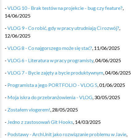
-
VLOG 10 - Brak testów na projekcie - bug czy feature?
,
14/06/2025
-
VLOG 9 - Co robić, gdy w pracy utrudniają Ci rozwój?
,
12/06/2025
-
VLOG 8 - Co najgorszego może się stać?
,
11/06/2025
-
VLOG 6 - Literatura w pracy programisty
,
04/06/2025
-
VLOG 7 - Bycie zajęty a bycie produktywnym
,
04/06/2025
-
Programista a jego PORTFOLIO - VLOG 5
,
01/06/2025
-
Moja iskra do przebranżowienia - VLOG
,
30/05/2025
-
Zostałem vlogerem!
,
28/05/2025
-
Jedno z zastosowań Git Hooks
,
14/03/2025
-
Podstawy - ArchUnit jako rozwiązanie problemu w Javie
,