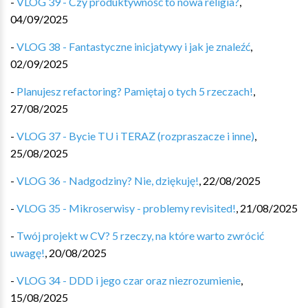
-
VLOG 39 - Czy produktywność to nowa religia?
,
04/09/2025
-
VLOG 38 - Fantastyczne inicjatywy i jak je znaleźć
,
02/09/2025
-
Planujesz refactoring? Pamiętaj o tych 5 rzeczach!
,
27/08/2025
-
VLOG 37 - Bycie TU i TERAZ (rozpraszacze i inne)
,
25/08/2025
-
VLOG 36 - Nadgodziny? Nie, dziękuję!
,
22/08/2025
-
VLOG 35 - Mikroserwisy - problemy revisited!
,
21/08/2025
-
Twój projekt w CV? 5 rzeczy, na które warto zwrócić
uwagę!
,
20/08/2025
-
VLOG 34 - DDD i jego czar oraz niezrozumienie
,
15/08/2025