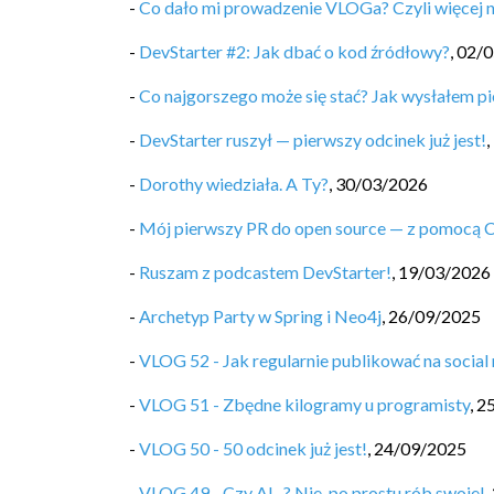
-
Co dało mi prowadzenie VLOGa? Czyli więcej 
-
DevStarter #2: Jak dbać o kod źródłowy?
,
02/0
-
Co najgorszego może się stać? Jak wysłałem pi
-
DevStarter ruszył — pierwszy odcinek już jest!
,
-
Dorothy wiedziała. A Ty?
,
30/03/2026
-
Mój pierwszy PR do open source — z pomocą 
-
Ruszam z podcastem DevStarter!
,
19/03/2026
-
Archetyp Party w Spring i Neo4j
,
26/09/2025
-
VLOG 52 - Jak regularnie publikować na social
-
VLOG 51 - Zbędne kilogramy u programisty
,
2
-
VLOG 50 - 50 odcinek już jest!
,
24/09/2025
-
VLOG 49 - Czy AI...? Nie, po prostu rób swoje!
,