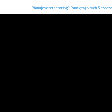
-
Planujesz refactoring? Pamiętaj o tych 5 rzecz
-
VLOG 37 - Bycie TU i TERAZ (rozpraszacze i i
-
VLOG 36 - Nadgodziny? Nie, dziękuję!
,
22/08/
-
VLOG 35 - Mikroserwisy - problemy revisited!
-
Twój projekt w CV? 5 rzeczy, na które warto z
-
VLOG 34 - DDD i jego czar oraz niezrozumieni