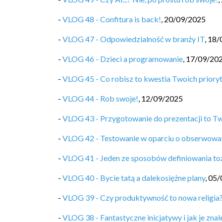
-
VLOG 48 - Confitura is back!
,
20/09/2025
-
VLOG 47 - Odpowiedzialność w branży IT
,
18/
-
VLOG 46 - Dzieci a programowanie
,
17/09/20
-
VLOG 45 - Co robisz to kwestia Twoich priory
-
VLOG 44 - Rob swoje!
,
12/09/2025
-
VLOG 43 - Przygotowanie do prezentacji to T
-
VLOG 42 - Testowanie w oparciu o obserwowa
-
VLOG 41 - Jeden ze sposobów definiowania t
-
VLOG 40 - Bycie tatą a dalekosiężne plany
,
05/
-
VLOG 39 - Czy produktywność to nowa religia
-
VLOG 38 - Fantastyczne inicjatywy i jak je znal