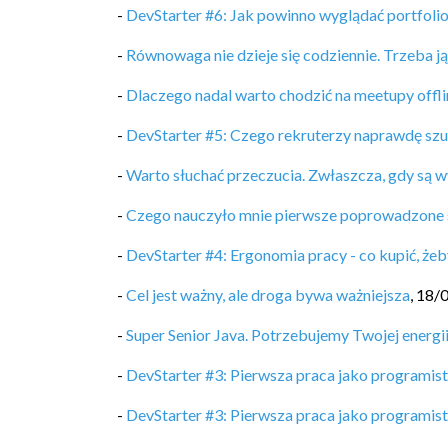
-
DevStarter #6: Jak powinno wyglądać portfoli
-
Równowaga nie dzieje się codziennie. Trzeba j
-
Dlaczego nadal warto chodzić na meetupy offli
-
DevStarter #5: Czego rekruterzy naprawdę sz
-
Warto słuchać przeczucia. Zwłaszcza, gdy są w
-
Czego nauczyło mnie pierwsze poprowadzone 
-
DevStarter #4: Ergonomia pracy - co kupić, żeb
-
Cel jest ważny, ale droga bywa ważniejsza
,
18/
-
Super Senior Java. Potrzebujemy Twojej energii
-
DevStarter #3: Pierwsza praca jako programis
-
DevStarter #3: Pierwsza praca jako programis