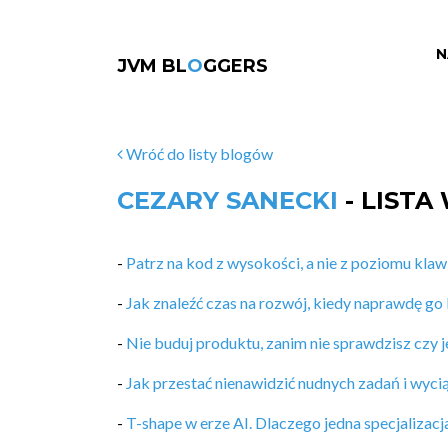
N
JVM BL
O
GGERS
Wróć do listy blogów
CEZARY SANECKI
- LISTA
-
Patrz na kod z wysokości, a nie z poziomu klaw
-
Jak znaleźć czas na rozwój, kiedy naprawdę go
-
Nie buduj produktu, zanim nie sprawdzisz czy j
-
Jak przestać nienawidzić nudnych zadań i wyciąg
-
T-shape w erze AI. Dlaczego jedna specjalizacj