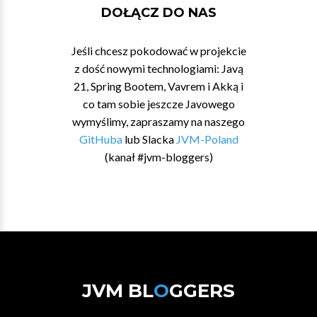
DOŁĄCZ DO NAS
Jeśli chcesz pokodować w projekcie
z dość nowymi technologiami: Javą
21, Spring Bootem, Vavrem i Akką i
co tam sobie jeszcze Javowego
wymyślimy, zapraszamy na naszego
GitHuba
lub Slacka
JVM-Poland
(kanał #jvm-bloggers)
JVM BL
O
GGERS