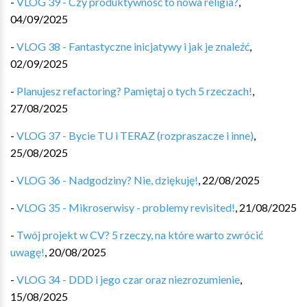
-
VLOG 39 - Czy produktywność to nowa religia?
,
04/09/2025
-
VLOG 38 - Fantastyczne inicjatywy i jak je znaleźć
,
02/09/2025
-
Planujesz refactoring? Pamiętaj o tych 5 rzeczach!
,
27/08/2025
-
VLOG 37 - Bycie TU i TERAZ (rozpraszacze i inne)
,
25/08/2025
-
VLOG 36 - Nadgodziny? Nie, dziękuję!
,
22/08/2025
-
VLOG 35 - Mikroserwisy - problemy revisited!
,
21/08/2025
-
Twój projekt w CV? 5 rzeczy, na które warto zwrócić
uwagę!
,
20/08/2025
-
VLOG 34 - DDD i jego czar oraz niezrozumienie
,
15/08/2025