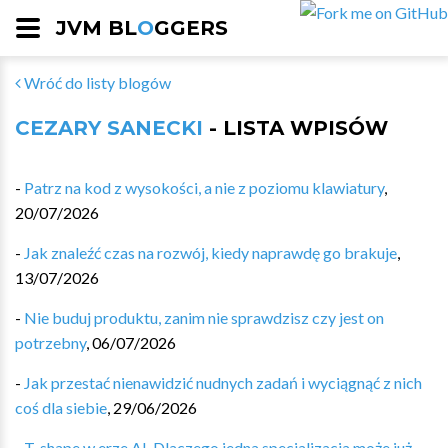
JVM BL
O
GGERS
Wróć do listy blogów
CEZARY SANECKI
- LISTA WPISÓW
-
Patrz na kod z wysokości, a nie z poziomu klawiatury
,
20/07/2026
-
Jak znaleźć czas na rozwój, kiedy naprawdę go brakuje
,
13/07/2026
-
Nie buduj produktu, zanim nie sprawdzisz czy jest on
potrzebny
,
06/07/2026
-
Jak przestać nienawidzić nudnych zadań i wyciągnąć z nich
coś dla siebie
,
29/06/2026
-
T-shape w erze AI. Dlaczego jedna specjalizacja może już