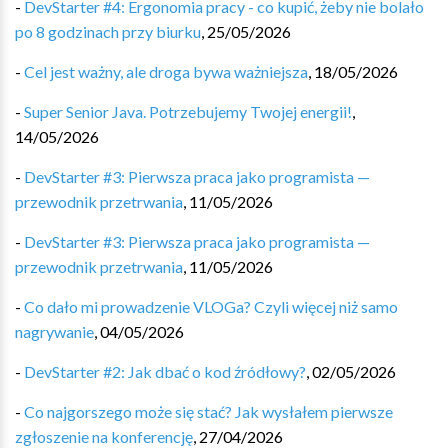
-
DevStarter #4: Ergonomia pracy - co kupić, żeby nie bolało
po 8 godzinach przy biurku
,
25/05/2026
-
Cel jest ważny, ale droga bywa ważniejsza
,
18/05/2026
-
Super Senior Java. Potrzebujemy Twojej energii!
,
14/05/2026
-
DevStarter #3: Pierwsza praca jako programista —
przewodnik przetrwania
,
11/05/2026
-
DevStarter #3: Pierwsza praca jako programista —
przewodnik przetrwania
,
11/05/2026
-
Co dało mi prowadzenie VLOGa? Czyli więcej niż samo
nagrywanie
,
04/05/2026
-
DevStarter #2: Jak dbać o kod źródłowy?
,
02/05/2026
-
Co najgorszego może się stać? Jak wysłałem pierwsze
zgłoszenie na konferencję
,
27/04/2026