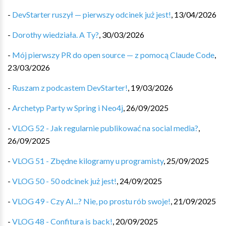
-
DevStarter ruszył — pierwszy odcinek już jest!
,
13/04/2026
-
Dorothy wiedziała. A Ty?
,
30/03/2026
-
Mój pierwszy PR do open source — z pomocą Claude Code
,
23/03/2026
-
Ruszam z podcastem DevStarter!
,
19/03/2026
-
Archetyp Party w Spring i Neo4j
,
26/09/2025
-
VLOG 52 - Jak regularnie publikować na social media?
,
26/09/2025
-
VLOG 51 - Zbędne kilogramy u programisty
,
25/09/2025
-
VLOG 50 - 50 odcinek już jest!
,
24/09/2025
-
VLOG 49 - Czy AI...? Nie, po prostu rób swoje!
,
21/09/2025
-
VLOG 48 - Confitura is back!
,
20/09/2025