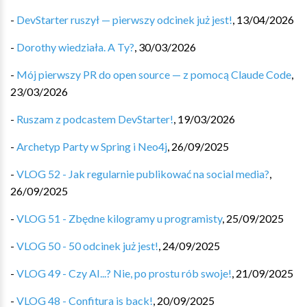
-
DevStarter ruszył — pierwszy odcinek już jest!
,
13/04/2026
-
Dorothy wiedziała. A Ty?
,
30/03/2026
-
Mój pierwszy PR do open source — z pomocą Claude Code
,
23/03/2026
-
Ruszam z podcastem DevStarter!
,
19/03/2026
-
Archetyp Party w Spring i Neo4j
,
26/09/2025
-
VLOG 52 - Jak regularnie publikować na social media?
,
26/09/2025
-
VLOG 51 - Zbędne kilogramy u programisty
,
25/09/2025
-
VLOG 50 - 50 odcinek już jest!
,
24/09/2025
-
VLOG 49 - Czy AI...? Nie, po prostu rób swoje!
,
21/09/2025
-
VLOG 48 - Confitura is back!
,
20/09/2025