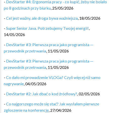
-
DevStarter #4: Ergonomia pracy - co kupić, żeby nie bolało
po 8 godzinach przy biurku
,
25/05/2026
-
Cel jest ważny, ale droga bywa ważniejsza
,
18/05/2026
-
Super Senior Java. Potrzebujemy Twojej energii!
,
14/05/2026
-
DevStarter #3: Pierwsza praca jako programista —
przewodnik przetrwania
,
11/05/2026
-
DevStarter #3: Pierwsza praca jako programista —
przewodnik przetrwania
,
11/05/2026
-
Co dało mi prowadzenie VLOGa? Czyli więcej niż samo
nagrywanie
,
04/05/2026
-
DevStarter #2: Jak dbać o kod źródłowy?
,
02/05/2026
-
Co najgorszego może się stać? Jak wysłałem pierwsze
zgłoszenie na konferencję
,
27/04/2026