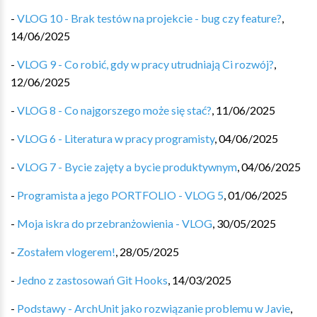
-
VLOG 10 - Brak testów na projekcie - bug czy feature?
,
14/06/2025
-
VLOG 9 - Co robić, gdy w pracy utrudniają Ci rozwój?
,
12/06/2025
-
VLOG 8 - Co najgorszego może się stać?
,
11/06/2025
-
VLOG 6 - Literatura w pracy programisty
,
04/06/2025
-
VLOG 7 - Bycie zajęty a bycie produktywnym
,
04/06/2025
-
Programista a jego PORTFOLIO - VLOG 5
,
01/06/2025
-
Moja iskra do przebranżowienia - VLOG
,
30/05/2025
-
Zostałem vlogerem!
,
28/05/2025
-
Jedno z zastosowań Git Hooks
,
14/03/2025
-
Podstawy - ArchUnit jako rozwiązanie problemu w Javie
,