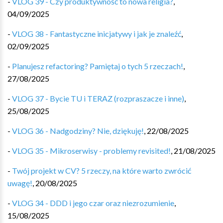
-
VLOG 39 - Czy produktywność to nowa religia?
,
04/09/2025
-
VLOG 38 - Fantastyczne inicjatywy i jak je znaleźć
,
02/09/2025
-
Planujesz refactoring? Pamiętaj o tych 5 rzeczach!
,
27/08/2025
-
VLOG 37 - Bycie TU i TERAZ (rozpraszacze i inne)
,
25/08/2025
-
VLOG 36 - Nadgodziny? Nie, dziękuję!
,
22/08/2025
-
VLOG 35 - Mikroserwisy - problemy revisited!
,
21/08/2025
-
Twój projekt w CV? 5 rzeczy, na które warto zwrócić
uwagę!
,
20/08/2025
-
VLOG 34 - DDD i jego czar oraz niezrozumienie
,
15/08/2025