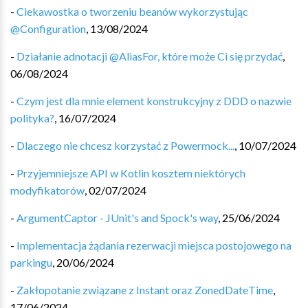
-
Ciekawostka o tworzeniu beanów wykorzystując
@Configuration
,
13/08/2024
-
Działanie adnotacji @AliasFor, które może Ci się przydać
,
06/08/2024
-
Czym jest dla mnie element konstrukcyjny z DDD o nazwie
polityka?
,
16/07/2024
-
Dlaczego nie chcesz korzystać z Powermock...
,
10/07/2024
-
Przyjemniejsze API w Kotlin kosztem niektórych
modyfikatorów
,
02/07/2024
-
ArgumentCaptor - JUnit's and Spock's way
,
25/06/2024
-
Implementacja żądania rezerwacji miejsca postojowego na
parkingu
,
20/06/2024
-
Zakłopotanie związane z Instant oraz ZonedDateTime
,
17/06/2024