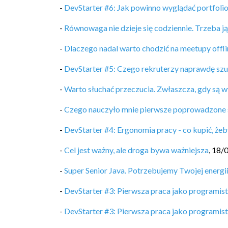
-
DevStarter #6: Jak powinno wyglądać portfoli
-
Równowaga nie dzieje się codziennie. Trzeba j
-
Dlaczego nadal warto chodzić na meetupy offli
-
DevStarter #5: Czego rekruterzy naprawdę sz
-
Warto słuchać przeczucia. Zwłaszcza, gdy są w
-
Czego nauczyło mnie pierwsze poprowadzone 
-
DevStarter #4: Ergonomia pracy - co kupić, żeb
-
Cel jest ważny, ale droga bywa ważniejsza
,
18/
-
Super Senior Java. Potrzebujemy Twojej energii
-
DevStarter #3: Pierwsza praca jako programis
-
DevStarter #3: Pierwsza praca jako programis