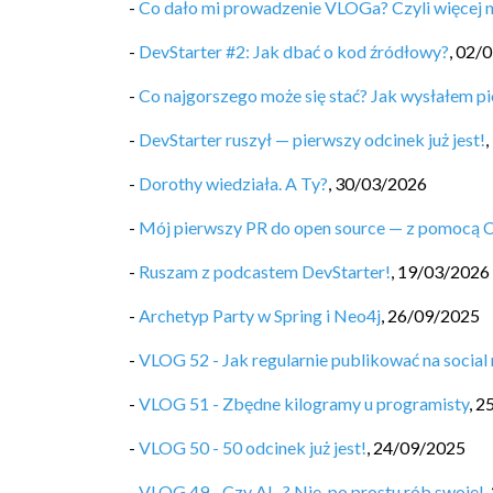
-
Co dało mi prowadzenie VLOGa? Czyli więcej 
-
DevStarter #2: Jak dbać o kod źródłowy?
,
02/0
-
Co najgorszego może się stać? Jak wysłałem pi
-
DevStarter ruszył — pierwszy odcinek już jest!
,
-
Dorothy wiedziała. A Ty?
,
30/03/2026
-
Mój pierwszy PR do open source — z pomocą 
-
Ruszam z podcastem DevStarter!
,
19/03/2026
-
Archetyp Party w Spring i Neo4j
,
26/09/2025
-
VLOG 52 - Jak regularnie publikować na social
-
VLOG 51 - Zbędne kilogramy u programisty
,
2
-
VLOG 50 - 50 odcinek już jest!
,
24/09/2025
-
VLOG 49 - Czy AI...? Nie, po prostu rób swoje!
,