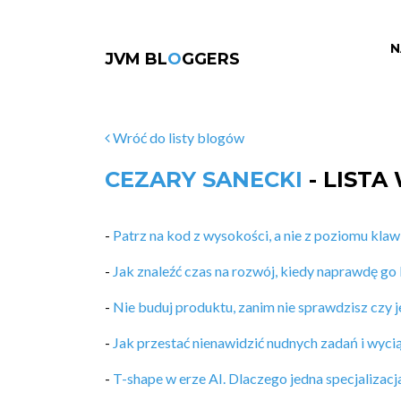
N
JVM BL
O
GGERS
Wróć do listy blogów
CEZARY SANECKI
- LISTA
-
Patrz na kod z wysokości, a nie z poziomu klaw
-
Jak znaleźć czas na rozwój, kiedy naprawdę go
-
Nie buduj produktu, zanim nie sprawdzisz czy j
-
Jak przestać nienawidzić nudnych zadań i wyciąg
-
T-shape w erze AI. Dlaczego jedna specjalizacj