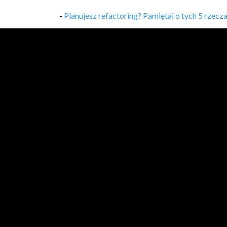
-
Planujesz refactoring? Pamiętaj o tych 5 rzecz
-
VLOG 37 - Bycie TU i TERAZ (rozpraszacze i i
-
VLOG 36 - Nadgodziny? Nie, dziękuję!
,
22/08/
-
VLOG 35 - Mikroserwisy - problemy revisited!
-
Twój projekt w CV? 5 rzeczy, na które warto z
-
VLOG 34 - DDD i jego czar oraz niezrozumieni