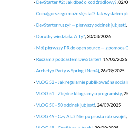
-
DevStarter #2: Jak dbać o kod źródłowy?
,
02/0
-
Co najgorszego może się stać? Jak wysłałem pi
-
DevStarter ruszył — pierwszy odcinek już jest!
,
-
Dorothy wiedziała. A Ty?
,
30/03/2026
-
Mój pierwszy PR do open source — z pomocą 
-
Ruszam z podcastem DevStarter!
,
19/03/2026
-
Archetyp Party w Spring i Neo4j
,
26/09/2025
-
VLOG 52 - Jak regularnie publikować na social
-
VLOG 51 - Zbędne kilogramy u programisty
,
2
-
VLOG 50 - 50 odcinek już jest!
,
24/09/2025
-
VLOG 49 - Czy AI...? Nie, po prostu rób swoje!
,
-
VLOG 48 - Confitura is back!
,
20/09/2025