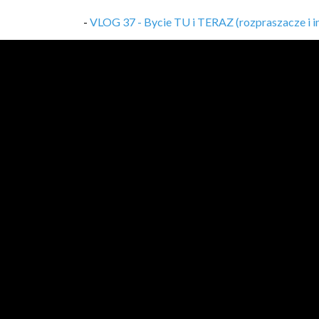
-
VLOG 37 - Bycie TU i TERAZ (rozpraszacze i i
-
VLOG 36 - Nadgodziny? Nie, dziękuję!
,
22/08/
-
VLOG 35 - Mikroserwisy - problemy revisited!
-
Twój projekt w CV? 5 rzeczy, na które warto z
-
VLOG 34 - DDD i jego czar oraz niezrozumieni
-
VLOG 33 - Ubijaj swoje projekty w ZARODKU