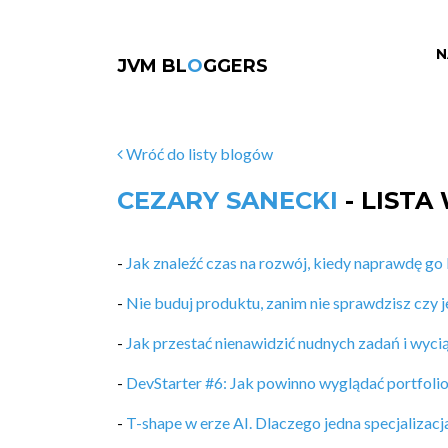
N
JVM BL
O
GGERS
Wróć do listy blogów
CEZARY SANECKI
- LISTA
-
Jak znaleźć czas na rozwój, kiedy naprawdę go
-
Nie buduj produktu, zanim nie sprawdzisz czy j
-
Jak przestać nienawidzić nudnych zadań i wyciąg
-
DevStarter #6: Jak powinno wyglądać portfoli
-
T-shape w erze AI. Dlaczego jedna specjalizacj