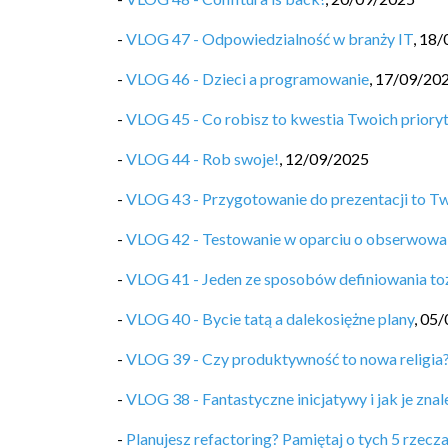
-
VLOG 47 - Odpowiedzialność w branży IT
,
18/
-
VLOG 46 - Dzieci a programowanie
,
17/09/20
-
VLOG 45 - Co robisz to kwestia Twoich priory
-
VLOG 44 - Rob swoje!
,
12/09/2025
-
VLOG 43 - Przygotowanie do prezentacji to T
-
VLOG 42 - Testowanie w oparciu o obserwowa
-
VLOG 41 - Jeden ze sposobów definiowania t
-
VLOG 40 - Bycie tatą a dalekosiężne plany
,
05/
-
VLOG 39 - Czy produktywność to nowa religia
-
VLOG 38 - Fantastyczne inicjatywy i jak je znal
-
Planujesz refactoring? Pamiętaj o tych 5 rzecz