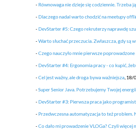
-
Równowaga nie dzieje się codziennie. Trzeba j
-
Dlaczego nadal warto chodzić na meetupy offli
-
DevStarter #5: Czego rekruterzy naprawdę sz
-
Warto słuchać przeczucia. Zwłaszcza, gdy są w
-
Czego nauczyło mnie pierwsze poprowadzone 
-
DevStarter #4: Ergonomia pracy - co kupić, żeb
-
Cel jest ważny, ale droga bywa ważniejsza
,
18/
-
Super Senior Java. Potrzebujemy Twojej energii
-
DevStarter #3: Pierwsza praca jako programis
-
Przedwczesna automatyzacja to też problem. 
-
Co dało mi prowadzenie VLOGa? Czyli więcej 