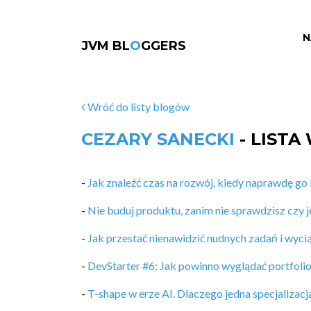
N
JVM BL
O
GGERS
Wróć do listy blogów
CEZARY SANECKI
- LISTA
-
Jak znaleźć czas na rozwój, kiedy naprawdę go
-
Nie buduj produktu, zanim nie sprawdzisz czy j
-
Jak przestać nienawidzić nudnych zadań i wyciąg
-
DevStarter #6: Jak powinno wyglądać portfoli
-
T-shape w erze AI. Dlaczego jedna specjalizacj