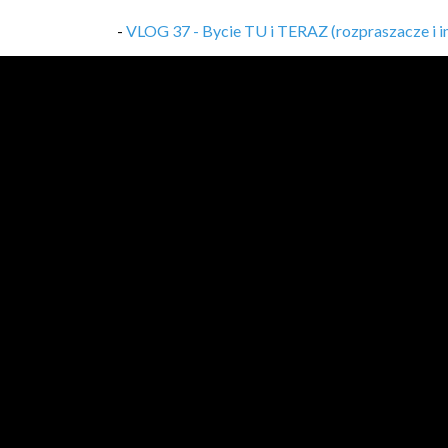
-
VLOG 37 - Bycie TU i TERAZ (rozpraszacze i i
-
VLOG 36 - Nadgodziny? Nie, dziękuję!
,
22/08/
-
VLOG 35 - Mikroserwisy - problemy revisited!
-
Twój projekt w CV? 5 rzeczy, na które warto z
-
VLOG 34 - DDD i jego czar oraz niezrozumieni
-
VLOG 33 - Ubijaj swoje projekty w ZARODKU