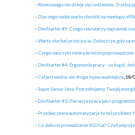
-
Równowaga nie dzieje się codziennie. Trzeba j
-
Dlaczego nadal warto chodzić na meetupy offli
-
DevStarter #5: Czego rekruterzy naprawdę sz
-
Warto słuchać przeczucia. Zwłaszcza, gdy są w
-
Czego nauczyło mnie pierwsze poprowadzone 
-
DevStarter #4: Ergonomia pracy - co kupić, żeb
-
Cel jest ważny, ale droga bywa ważniejsza
,
18/
-
Super Senior Java. Potrzebujemy Twojej energii
-
DevStarter #3: Pierwsza praca jako programis
-
Przedwczesna automatyzacja to też problem. 
-
Co dało mi prowadzenie VLOGa? Czyli więcej 