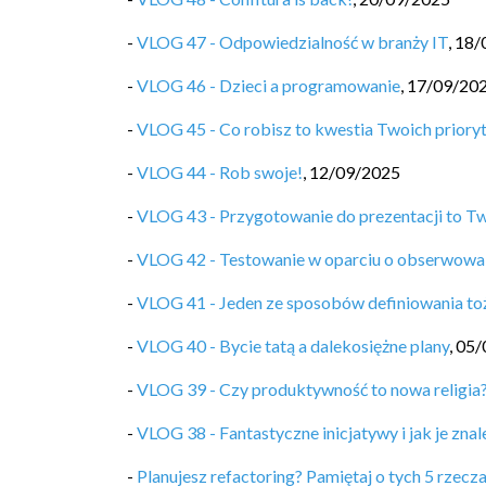
-
VLOG 47 - Odpowiedzialność w branży IT
,
18/
-
VLOG 46 - Dzieci a programowanie
,
17/09/20
-
VLOG 45 - Co robisz to kwestia Twoich priory
-
VLOG 44 - Rob swoje!
,
12/09/2025
-
VLOG 43 - Przygotowanie do prezentacji to T
-
VLOG 42 - Testowanie w oparciu o obserwowa
-
VLOG 41 - Jeden ze sposobów definiowania t
-
VLOG 40 - Bycie tatą a dalekosiężne plany
,
05/
-
VLOG 39 - Czy produktywność to nowa religia
-
VLOG 38 - Fantastyczne inicjatywy i jak je znal
-
Planujesz refactoring? Pamiętaj o tych 5 rzecz