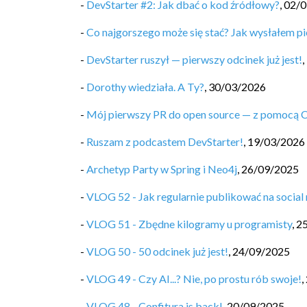
-
DevStarter #2: Jak dbać o kod źródłowy?
,
02/0
-
Co najgorszego może się stać? Jak wysłałem pi
-
DevStarter ruszył — pierwszy odcinek już jest!
,
-
Dorothy wiedziała. A Ty?
,
30/03/2026
-
Mój pierwszy PR do open source — z pomocą 
-
Ruszam z podcastem DevStarter!
,
19/03/2026
-
Archetyp Party w Spring i Neo4j
,
26/09/2025
-
VLOG 52 - Jak regularnie publikować na social
-
VLOG 51 - Zbędne kilogramy u programisty
,
2
-
VLOG 50 - 50 odcinek już jest!
,
24/09/2025
-
VLOG 49 - Czy AI...? Nie, po prostu rób swoje!
,
-
VLOG 48 - Confitura is back!
,
20/09/2025