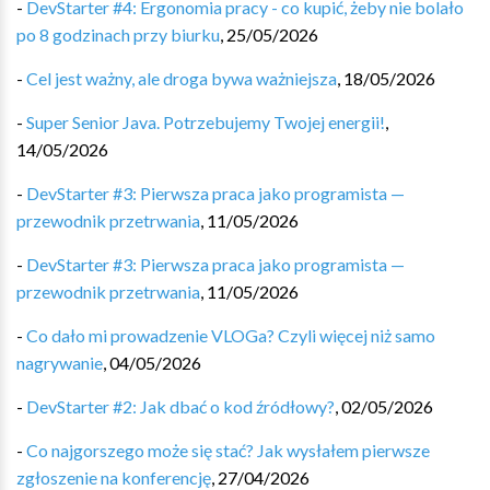
-
DevStarter #4: Ergonomia pracy - co kupić, żeby nie bolało
po 8 godzinach przy biurku
,
25/05/2026
-
Cel jest ważny, ale droga bywa ważniejsza
,
18/05/2026
-
Super Senior Java. Potrzebujemy Twojej energii!
,
14/05/2026
-
DevStarter #3: Pierwsza praca jako programista —
przewodnik przetrwania
,
11/05/2026
-
DevStarter #3: Pierwsza praca jako programista —
przewodnik przetrwania
,
11/05/2026
-
Co dało mi prowadzenie VLOGa? Czyli więcej niż samo
nagrywanie
,
04/05/2026
-
DevStarter #2: Jak dbać o kod źródłowy?
,
02/05/2026
-
Co najgorszego może się stać? Jak wysłałem pierwsze
zgłoszenie na konferencję
,
27/04/2026