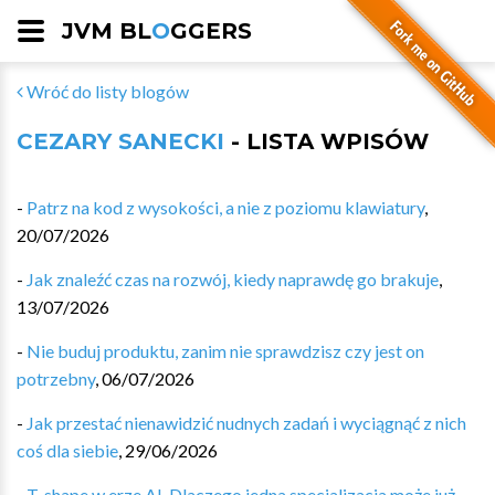
JVM BL
O
GGERS
Wróć do listy blogów
CEZARY SANECKI
- LISTA WPISÓW
-
Patrz na kod z wysokości, a nie z poziomu klawiatury
,
20/07/2026
-
Jak znaleźć czas na rozwój, kiedy naprawdę go brakuje
,
13/07/2026
-
Nie buduj produktu, zanim nie sprawdzisz czy jest on
potrzebny
,
06/07/2026
-
Jak przestać nienawidzić nudnych zadań i wyciągnąć z nich
coś dla siebie
,
29/06/2026
-
T-shape w erze AI. Dlaczego jedna specjalizacja może już