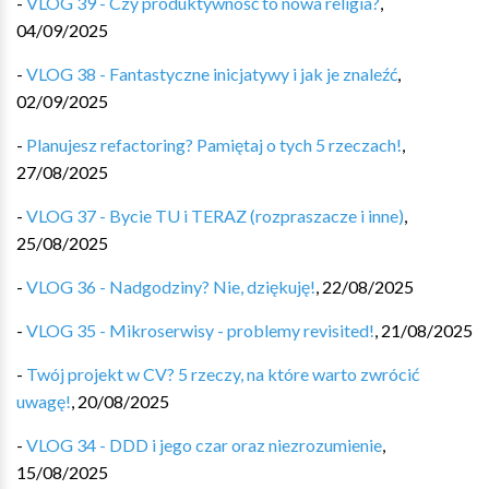
-
VLOG 39 - Czy produktywność to nowa religia?
,
04/09/2025
-
VLOG 38 - Fantastyczne inicjatywy i jak je znaleźć
,
02/09/2025
-
Planujesz refactoring? Pamiętaj o tych 5 rzeczach!
,
27/08/2025
-
VLOG 37 - Bycie TU i TERAZ (rozpraszacze i inne)
,
25/08/2025
-
VLOG 36 - Nadgodziny? Nie, dziękuję!
,
22/08/2025
-
VLOG 35 - Mikroserwisy - problemy revisited!
,
21/08/2025
-
Twój projekt w CV? 5 rzeczy, na które warto zwrócić
uwagę!
,
20/08/2025
-
VLOG 34 - DDD i jego czar oraz niezrozumienie
,
15/08/2025