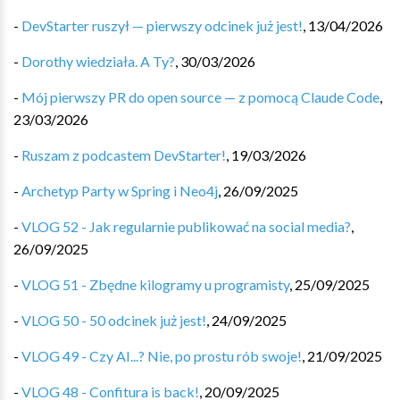
-
DevStarter ruszył — pierwszy odcinek już jest!
,
13/04/2026
-
Dorothy wiedziała. A Ty?
,
30/03/2026
-
Mój pierwszy PR do open source — z pomocą Claude Code
,
23/03/2026
-
Ruszam z podcastem DevStarter!
,
19/03/2026
-
Archetyp Party w Spring i Neo4j
,
26/09/2025
-
VLOG 52 - Jak regularnie publikować na social media?
,
26/09/2025
-
VLOG 51 - Zbędne kilogramy u programisty
,
25/09/2025
-
VLOG 50 - 50 odcinek już jest!
,
24/09/2025
-
VLOG 49 - Czy AI...? Nie, po prostu rób swoje!
,
21/09/2025
-
VLOG 48 - Confitura is back!
,
20/09/2025