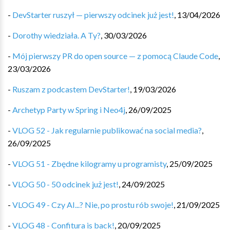
-
DevStarter ruszył — pierwszy odcinek już jest!
,
13/04/2026
-
Dorothy wiedziała. A Ty?
,
30/03/2026
-
Mój pierwszy PR do open source — z pomocą Claude Code
,
23/03/2026
-
Ruszam z podcastem DevStarter!
,
19/03/2026
-
Archetyp Party w Spring i Neo4j
,
26/09/2025
-
VLOG 52 - Jak regularnie publikować na social media?
,
26/09/2025
-
VLOG 51 - Zbędne kilogramy u programisty
,
25/09/2025
-
VLOG 50 - 50 odcinek już jest!
,
24/09/2025
-
VLOG 49 - Czy AI...? Nie, po prostu rób swoje!
,
21/09/2025
-
VLOG 48 - Confitura is back!
,
20/09/2025