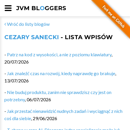
JVM BL
O
GGERS
Wróć do listy blogów
CEZARY SANECKI
- LISTA WPISÓW
-
Patrz na kod z wysokości, a nie z poziomu klawiatury
,
20/07/2026
-
Jak znaleźć czas na rozwój, kiedy naprawdę go brakuje
,
13/07/2026
-
Nie buduj produktu, zanim nie sprawdzisz czy jest on
potrzebny
,
06/07/2026
-
Jak przestać nienawidzić nudnych zadań i wyciągnąć z nich
coś dla siebie
,
29/06/2026
-
T-shape w erze AI. Dlaczego jedna specjalizacja może już