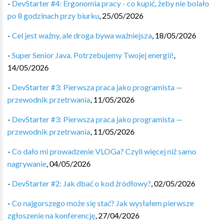
-
DevStarter #4: Ergonomia pracy - co kupić, żeby nie bolało
po 8 godzinach przy biurku
,
25/05/2026
-
Cel jest ważny, ale droga bywa ważniejsza
,
18/05/2026
-
Super Senior Java. Potrzebujemy Twojej energii!
,
14/05/2026
-
DevStarter #3: Pierwsza praca jako programista —
przewodnik przetrwania
,
11/05/2026
-
DevStarter #3: Pierwsza praca jako programista —
przewodnik przetrwania
,
11/05/2026
-
Co dało mi prowadzenie VLOGa? Czyli więcej niż samo
nagrywanie
,
04/05/2026
-
DevStarter #2: Jak dbać o kod źródłowy?
,
02/05/2026
-
Co najgorszego może się stać? Jak wysłałem pierwsze
zgłoszenie na konferencję
,
27/04/2026