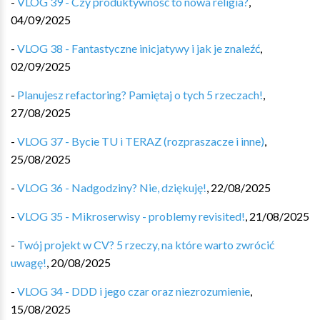
-
VLOG 39 - Czy produktywność to nowa religia?
,
04/09/2025
-
VLOG 38 - Fantastyczne inicjatywy i jak je znaleźć
,
02/09/2025
-
Planujesz refactoring? Pamiętaj o tych 5 rzeczach!
,
27/08/2025
-
VLOG 37 - Bycie TU i TERAZ (rozpraszacze i inne)
,
25/08/2025
-
VLOG 36 - Nadgodziny? Nie, dziękuję!
,
22/08/2025
-
VLOG 35 - Mikroserwisy - problemy revisited!
,
21/08/2025
-
Twój projekt w CV? 5 rzeczy, na które warto zwrócić
uwagę!
,
20/08/2025
-
VLOG 34 - DDD i jego czar oraz niezrozumienie
,
15/08/2025