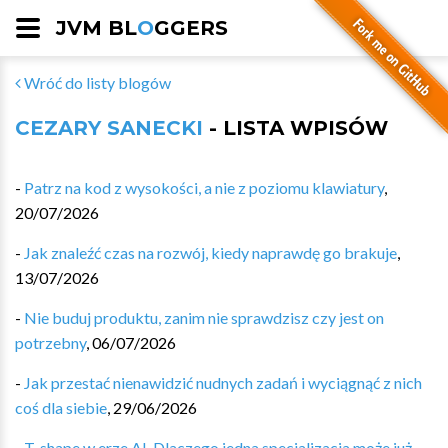
JVM BL
O
GGERS
Wróć do listy blogów
CEZARY SANECKI
- LISTA WPISÓW
-
Patrz na kod z wysokości, a nie z poziomu klawiatury
,
20/07/2026
-
Jak znaleźć czas na rozwój, kiedy naprawdę go brakuje
,
13/07/2026
-
Nie buduj produktu, zanim nie sprawdzisz czy jest on
potrzebny
,
06/07/2026
-
Jak przestać nienawidzić nudnych zadań i wyciągnąć z nich
coś dla siebie
,
29/06/2026
-
T-shape w erze AI. Dlaczego jedna specjalizacja może już