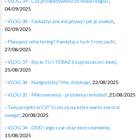
-
VLOG 39 - Czy produktywność to nowa religia?
,
04/09/2025
-
VLOG 38 - Fantastyczne inicjatywy i jak je znaleźć
,
02/09/2025
-
Planujesz refactoring? Pamiętaj o tych 5 rzeczach!
,
27/08/2025
-
VLOG 37 - Bycie TU i TERAZ (rozpraszacze i inne)
,
25/08/2025
-
VLOG 36 - Nadgodziny? Nie, dziękuję!
,
22/08/2025
-
VLOG 35 - Mikroserwisy - problemy revisited!
,
21/08/2025
-
Twój projekt w CV? 5 rzeczy, na które warto zwrócić
uwagę!
,
20/08/2025
-
VLOG 34 - DDD i jego czar oraz niezrozumienie
,
15/08/2025