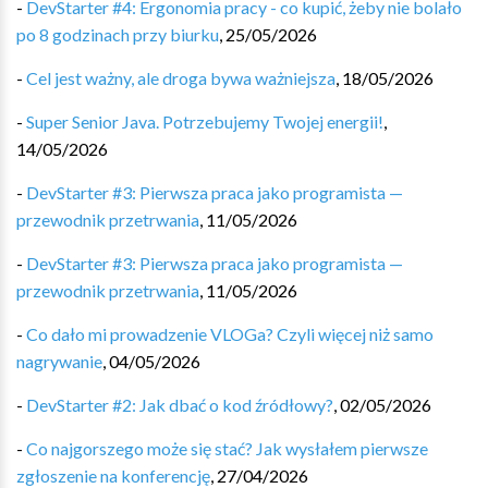
-
DevStarter #4: Ergonomia pracy - co kupić, żeby nie bolało
po 8 godzinach przy biurku
,
25/05/2026
-
Cel jest ważny, ale droga bywa ważniejsza
,
18/05/2026
-
Super Senior Java. Potrzebujemy Twojej energii!
,
14/05/2026
-
DevStarter #3: Pierwsza praca jako programista —
przewodnik przetrwania
,
11/05/2026
-
DevStarter #3: Pierwsza praca jako programista —
przewodnik przetrwania
,
11/05/2026
-
Co dało mi prowadzenie VLOGa? Czyli więcej niż samo
nagrywanie
,
04/05/2026
-
DevStarter #2: Jak dbać o kod źródłowy?
,
02/05/2026
-
Co najgorszego może się stać? Jak wysłałem pierwsze
zgłoszenie na konferencję
,
27/04/2026