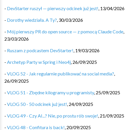
-
DevStarter ruszył — pierwszy odcinek już jest!
,
13/04/2026
-
Dorothy wiedziała. A Ty?
,
30/03/2026
-
Mój pierwszy PR do open source — z pomocą Claude Code
,
23/03/2026
-
Ruszam z podcastem DevStarter!
,
19/03/2026
-
Archetyp Party w Spring i Neo4j
,
26/09/2025
-
VLOG 52 - Jak regularnie publikować na social media?
,
26/09/2025
-
VLOG 51 - Zbędne kilogramy u programisty
,
25/09/2025
-
VLOG 50 - 50 odcinek już jest!
,
24/09/2025
-
VLOG 49 - Czy AI...? Nie, po prostu rób swoje!
,
21/09/2025
-
VLOG 48 - Confitura is back!
,
20/09/2025