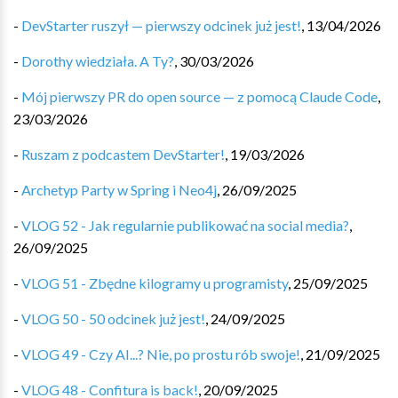
-
DevStarter ruszył — pierwszy odcinek już jest!
,
13/04/2026
-
Dorothy wiedziała. A Ty?
,
30/03/2026
-
Mój pierwszy PR do open source — z pomocą Claude Code
,
23/03/2026
-
Ruszam z podcastem DevStarter!
,
19/03/2026
-
Archetyp Party w Spring i Neo4j
,
26/09/2025
-
VLOG 52 - Jak regularnie publikować na social media?
,
26/09/2025
-
VLOG 51 - Zbędne kilogramy u programisty
,
25/09/2025
-
VLOG 50 - 50 odcinek już jest!
,
24/09/2025
-
VLOG 49 - Czy AI...? Nie, po prostu rób swoje!
,
21/09/2025
-
VLOG 48 - Confitura is back!
,
20/09/2025