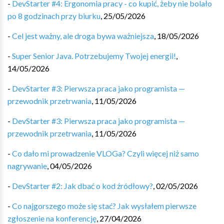
-
DevStarter #4: Ergonomia pracy - co kupić, żeby nie bolało
po 8 godzinach przy biurku
,
25/05/2026
-
Cel jest ważny, ale droga bywa ważniejsza
,
18/05/2026
-
Super Senior Java. Potrzebujemy Twojej energii!
,
14/05/2026
-
DevStarter #3: Pierwsza praca jako programista —
przewodnik przetrwania
,
11/05/2026
-
DevStarter #3: Pierwsza praca jako programista —
przewodnik przetrwania
,
11/05/2026
-
Co dało mi prowadzenie VLOGa? Czyli więcej niż samo
nagrywanie
,
04/05/2026
-
DevStarter #2: Jak dbać o kod źródłowy?
,
02/05/2026
-
Co najgorszego może się stać? Jak wysłałem pierwsze
zgłoszenie na konferencję
,
27/04/2026