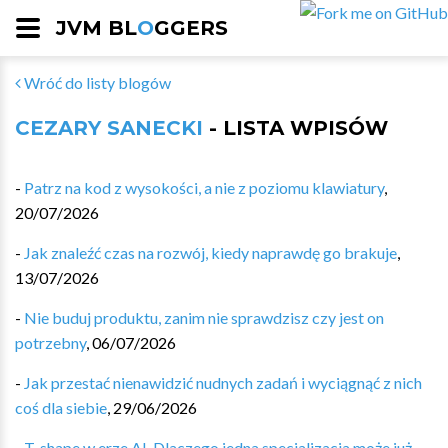
JVM BL
O
GGERS
Wróć do listy blogów
CEZARY SANECKI
- LISTA WPISÓW
-
Patrz na kod z wysokości, a nie z poziomu klawiatury
,
20/07/2026
-
Jak znaleźć czas na rozwój, kiedy naprawdę go brakuje
,
13/07/2026
-
Nie buduj produktu, zanim nie sprawdzisz czy jest on
potrzebny
,
06/07/2026
-
Jak przestać nienawidzić nudnych zadań i wyciągnąć z nich
coś dla siebie
,
29/06/2026
-
T-shape w erze AI. Dlaczego jedna specjalizacja może już