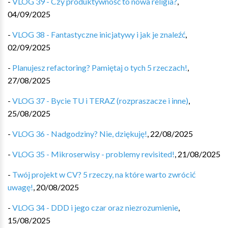
-
VLOG 39 - Czy produktywność to nowa religia?
,
04/09/2025
-
VLOG 38 - Fantastyczne inicjatywy i jak je znaleźć
,
02/09/2025
-
Planujesz refactoring? Pamiętaj o tych 5 rzeczach!
,
27/08/2025
-
VLOG 37 - Bycie TU i TERAZ (rozpraszacze i inne)
,
25/08/2025
-
VLOG 36 - Nadgodziny? Nie, dziękuję!
,
22/08/2025
-
VLOG 35 - Mikroserwisy - problemy revisited!
,
21/08/2025
-
Twój projekt w CV? 5 rzeczy, na które warto zwrócić
uwagę!
,
20/08/2025
-
VLOG 34 - DDD i jego czar oraz niezrozumienie
,
15/08/2025