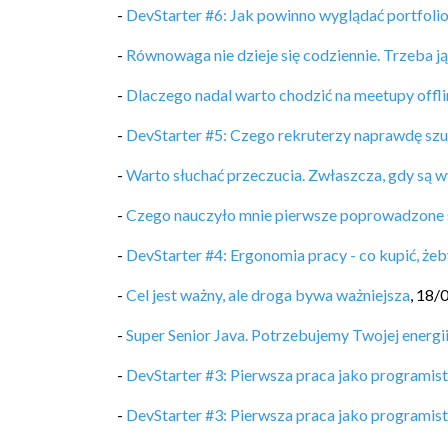
-
DevStarter #6: Jak powinno wyglądać portfoli
-
Równowaga nie dzieje się codziennie. Trzeba j
-
Dlaczego nadal warto chodzić na meetupy offli
-
DevStarter #5: Czego rekruterzy naprawdę sz
-
Warto słuchać przeczucia. Zwłaszcza, gdy są w
-
Czego nauczyło mnie pierwsze poprowadzone 
-
DevStarter #4: Ergonomia pracy - co kupić, żeb
-
Cel jest ważny, ale droga bywa ważniejsza
,
18/
-
Super Senior Java. Potrzebujemy Twojej energii
-
DevStarter #3: Pierwsza praca jako programis
-
DevStarter #3: Pierwsza praca jako programis