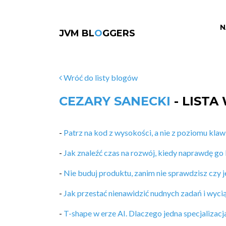
N
JVM BL
O
GGERS
Wróć do listy blogów
CEZARY SANECKI
- LISTA
-
Patrz na kod z wysokości, a nie z poziomu klaw
-
Jak znaleźć czas na rozwój, kiedy naprawdę go
-
Nie buduj produktu, zanim nie sprawdzisz czy j
-
Jak przestać nienawidzić nudnych zadań i wyciąg
-
T-shape w erze AI. Dlaczego jedna specjalizacj