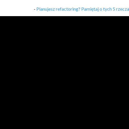
-
Planujesz refactoring? Pamiętaj o tych 5 rzecz
-
VLOG 37 - Bycie TU i TERAZ (rozpraszacze i i
-
VLOG 36 - Nadgodziny? Nie, dziękuję!
,
22/08/
-
VLOG 35 - Mikroserwisy - problemy revisited!
-
Twój projekt w CV? 5 rzeczy, na które warto z
-
VLOG 34 - DDD i jego czar oraz niezrozumieni