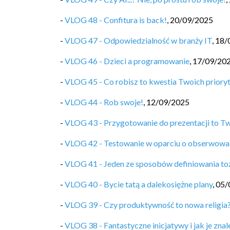
-
VLOG 48 - Confitura is back!
,
20/09/2025
-
VLOG 47 - Odpowiedzialność w branży IT
,
18/
-
VLOG 46 - Dzieci a programowanie
,
17/09/20
-
VLOG 45 - Co robisz to kwestia Twoich priory
-
VLOG 44 - Rob swoje!
,
12/09/2025
-
VLOG 43 - Przygotowanie do prezentacji to T
-
VLOG 42 - Testowanie w oparciu o obserwowa
-
VLOG 41 - Jeden ze sposobów definiowania t
-
VLOG 40 - Bycie tatą a dalekosiężne plany
,
05/
-
VLOG 39 - Czy produktywność to nowa religia
-
VLOG 38 - Fantastyczne inicjatywy i jak je znal