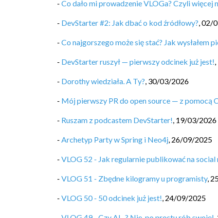
-
Co dało mi prowadzenie VLOGa? Czyli więcej 
-
DevStarter #2: Jak dbać o kod źródłowy?
,
02/0
-
Co najgorszego może się stać? Jak wysłałem pi
-
DevStarter ruszył — pierwszy odcinek już jest!
,
-
Dorothy wiedziała. A Ty?
,
30/03/2026
-
Mój pierwszy PR do open source — z pomocą 
-
Ruszam z podcastem DevStarter!
,
19/03/2026
-
Archetyp Party w Spring i Neo4j
,
26/09/2025
-
VLOG 52 - Jak regularnie publikować na social
-
VLOG 51 - Zbędne kilogramy u programisty
,
2
-
VLOG 50 - 50 odcinek już jest!
,
24/09/2025
-
VLOG 49 - Czy AI...? Nie, po prostu rób swoje!
,