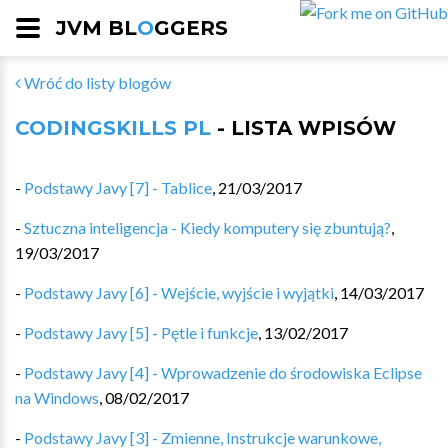
JVM BL
O
GGERS
Wróć do listy blogów
CODINGSKILLS PL
- LISTA WPISÓW
-
Podstawy Javy [7] - Tablice
,
21/03/2017
-
Sztuczna inteligencja - Kiedy komputery się zbuntują?
,
19/03/2017
-
Podstawy Javy [6] - Wejście, wyjście i wyjątki
,
14/03/2017
-
Podstawy Javy [5] - Pętle i funkcje
,
13/02/2017
-
Podstawy Javy [4] - Wprowadzenie do środowiska Eclipse
na Windows
,
08/02/2017
-
Podstawy Javy [3] - Zmienne, Instrukcje warunkowe,