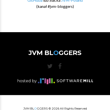
GitHuba
lub Slacka
JVM-Poland
(kanał #jvm-bloggers)
JVM BL
O
GGERS
hosted by
JVM BL
O
GGERS ©
2026
All Rights Reserved