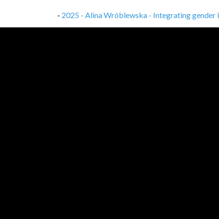
-
2025 - Alina Wróblewska - Integrating gender i
-
2025 - Piotr Pęzik - Adaptacja językowa, do
-
2025 - M. Kozłowski & A. Karlińska - wdrożen
-
2025 - Grzegorz Sztandera - Surviving operati
-
2023 - Mateusz Parada - Obligacje, kredyty i 
-
2023 - Paweł Bogdan - How to write microservi