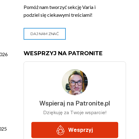
Pomóż nam tworzyć sekcję Varia i
podziel się ciekawymi treściami!
DAJ NAM ZNAĆ
WESPRZYJ NA PATRONITE
026
025