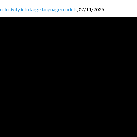
nclusivity into large language models
,
07/11/2025
menowa i zadaniowa LLM-ów na przykładzie modeli PLLuM
,
07/11/
ia polskich LLM-ów w administracji i sektorze prywatnym
,
07/11/
onal "Chernobyl"
,
07/11/2025
pożyczki - co jesteś winien wobec swojego kodu?
,
21/12/2023
ces in Scala without Akka
,
20/12/2023
JVM BL
O
GGERS