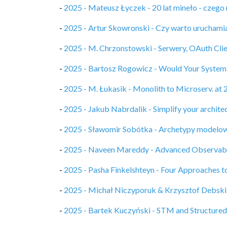
-
2025 - Mateusz Łyczek - 20 lat mineło - czego 
-
2025 - Artur Skowronski - Czy warto uruchamia
-
2025 - M. Chrzonstowski - Serwery, OAuth Client
-
2025 - Bartosz Rogowicz - Would Your System S
-
2025 - M. Łukasik - Monolith to Microserv. at
-
2025 - Jakub Nabrdalik - Simplify your archite
-
2025 - Sławomir Sobótka - Archetypy modelo
-
2025 - Naveen Mareddy - Advanced Observabili
-
2025 - Pasha Finkelshteyn - Four Approaches t
-
2025 - Michał Niczyporuk & Krzysztof Debski 
-
2025 - Bartek Kuczyński - STM and Structured