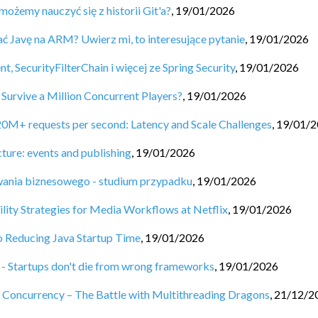
możemy nauczyć się z historii Git'a?
,
19/01/2026
ć Javę na ARM? Uwierz mi, to interesujące pytanie
,
19/01/2026
, SecurityFilterChain i więcej ze Spring Security
,
19/01/2026
urvive a Million Concurrent Players?
,
19/01/2026
 20M+ requests per second: Latency and Scale Challenges
,
19/01/2
cture: events and publishing
,
19/01/2026
wania biznesowego - studium przypadku
,
19/01/2026
ty Strategies for Media Workflows at Netflix
,
19/01/2026
o Reducing Java Startup Time
,
19/01/2026
- Startups don't die from wrong frameworks
,
19/01/2026
 Concurrency – The Battle with Multithreading Dragons
,
21/12/2