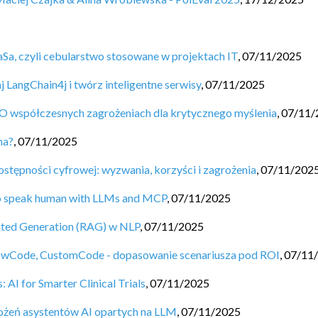
Sa, czyli cebularstwo stosowane w projektach IT
,
07/11/2025
j LangChain4j i twórz inteligentne serwisy
,
07/11/2025
 O współczesnych zagrożeniach dla krytycznego myślenia
,
07/11/
na?
,
07/11/2025
stępności cyfrowej: wyzwania, korzyści i zagrożenia
,
07/11/202
to speak human with LLMs and MCP
,
07/11/2025
nted Generation (RAG) w NLP
,
07/11/2025
LowCode, CustomCode - dopasowanie scenariusza pod ROI
,
07/11
: AI for Smarter Clinical Trials
,
07/11/2025
rożeń asystentów AI opartych na LLM
,
07/11/2025