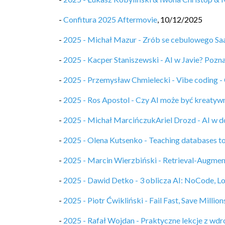
-
Confitura 2025 Aftermovie
,
10/12/2025
-
2025 - Michał Mazur - Zrób se cebulowego Saa
-
2025 - Kacper Staniszewski - AI w Javie? Pozna
-
2025 - Przemysław Chmielecki - Vibe coding -
-
2025 - Ros Apostol - Czy AI może być kreatyw
-
2025 - Michał MarcińczukAriel Drozd - AI w do
-
2025 - Olena Kutsenko - Teaching databases 
-
2025 - Marcin Wierzbiński - Retrieval-Augme
-
2025 - Dawid Detko - 3 oblicza AI: NoCode, 
-
2025 - Piotr Ćwikliński - Fail Fast, Save Millions
-
2025 - Rafał Wojdan - Praktyczne lekcje z wd