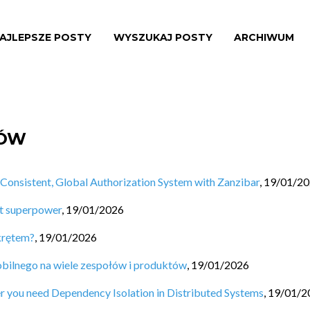
AJLEPSZE POSTY
WYSZUKAJ POSTY
ARCHIWUM
SÓW
Consistent, Global Authorization System with Zanzibar
,
19/01/2
et superpower
,
19/01/2026
krętem?
,
19/01/2026
obilnego na wiele zespołów i produktów
,
19/01/2026
r you need Dependency Isolation in Distributed Systems
,
19/01/2