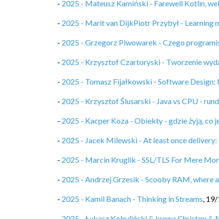
-
2025 - Mateusz Kamiński - Farewell Kotlin, w
-
2025 - Marit van DijkPiotr Przybył - Learning 
-
2025 - Grzegorz Piwowarek - Czego programis
-
2025 - Krzysztof Czartoryski - Tworzenie wyd
-
2025 - Tomasz Fijałkowski - Software Design: 
-
2025 - Krzysztof Ślusarski - Java vs CPU - rund
-
2025 - Kacper Koza - Obiekty - gdzie żyją, co j
-
2025 - Jacek Milewski - At least once delivery
-
2025 - Marcin Kruglik - SSL/TLS For Mere Mor
-
2025 - Andrzej Grzesik - Scooby RAM, where a
-
2025 - Kamil Banach - Thinking in Streams
,
19/
-
2025 - Łukasz Kobyliński & Iwona Christop & 