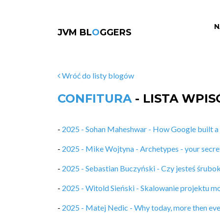
N
JVM BL
O
GGERS
Wróć do listy blogów
CONFITURA
- LISTA WPI
-
2025 - Sohan Maheshwar - How Google built a 
-
2025 - Mike Wojtyna - Archetypes - your secr
-
2025 - Sebastian Buczyński - Czy jesteś śrubo
-
2025 - Witold Sieński - Skalowanie projektu m
-
2025 - Matej Nedic - Why today, more then eve