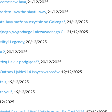
elcome new Java
,
21/12/2025
modern Java the playful way
,
21/12/2025
ta Javy może nauczyć się od Golanga?
,
21/12/2025
ajnego, wygodnego i niezawodnego CI.
,
21/12/2025
Mity i Legendy
,
20/12/2025
a 2
,
20/12/2025
edzą i jak je podglądać?
,
20/12/2025
: Outbox i jakieś 14 innych wzorców
,
19/12/2025
tals
,
19/12/2025
re you?
,
19/12/2025
12/2025
Maciej Czajka & Alina Wróblewska - PolEval 2025
,
17/12/2025