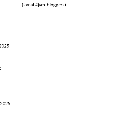
(kanał #jvm-bloggers)
2025
5
/2025