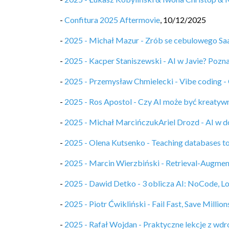
-
Confitura 2025 Aftermovie
,
10/12/2025
-
2025 - Michał Mazur - Zrób se cebulowego Saa
-
2025 - Kacper Staniszewski - AI w Javie? Pozna
-
2025 - Przemysław Chmielecki - Vibe coding -
-
2025 - Ros Apostol - Czy AI może być kreatyw
-
2025 - Michał MarcińczukAriel Drozd - AI w do
-
2025 - Olena Kutsenko - Teaching databases 
-
2025 - Marcin Wierzbiński - Retrieval-Augme
-
2025 - Dawid Detko - 3 oblicza AI: NoCode, 
-
2025 - Piotr Ćwikliński - Fail Fast, Save Millions
-
2025 - Rafał Wojdan - Praktyczne lekcje z wd