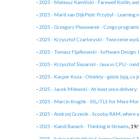
-
2025 - Mateusz Kamiński - Farewell Kotlin, w
-
2025 - Marit van DijkPiotr Przybył - Learning 
-
2025 - Grzegorz Piwowarek - Czego programis
-
2025 - Krzysztof Czartoryski - Tworzenie wyd
-
2025 - Tomasz Fijałkowski - Software Design: 
-
2025 - Krzysztof Ślusarski - Java vs CPU - rund
-
2025 - Kacper Koza - Obiekty - gdzie żyją, co j
-
2025 - Jacek Milewski - At least once delivery
-
2025 - Marcin Kruglik - SSL/TLS For Mere Mor
-
2025 - Andrzej Grzesik - Scooby RAM, where a
-
2025 - Kamil Banach - Thinking in Streams
,
19/
-
2025 - Łukasz Kobyliński & Iwona Christop & 