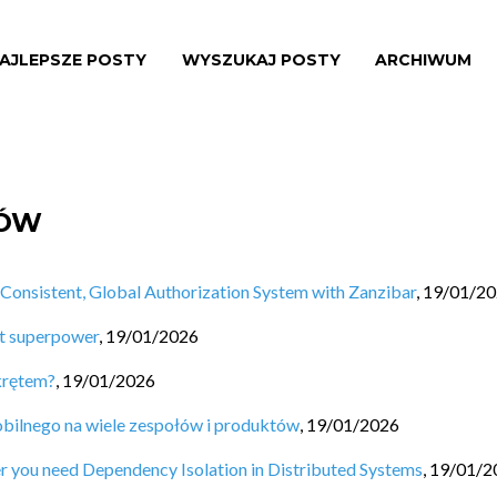
AJLEPSZE POSTY
WYSZUKAJ POSTY
ARCHIWUM
SÓW
Consistent, Global Authorization System with Zanzibar
,
19/01/2
et superpower
,
19/01/2026
krętem?
,
19/01/2026
obilnego na wiele zespołów i produktów
,
19/01/2026
r you need Dependency Isolation in Distributed Systems
,
19/01/2