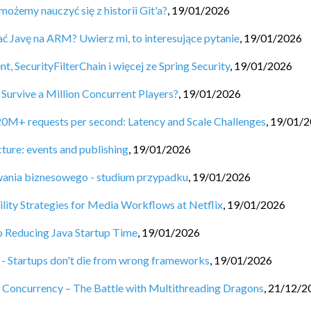
możemy nauczyć się z historii Git'a?
,
19/01/2026
ć Javę na ARM? Uwierz mi, to interesujące pytanie
,
19/01/2026
, SecurityFilterChain i więcej ze Spring Security
,
19/01/2026
urvive a Million Concurrent Players?
,
19/01/2026
 20M+ requests per second: Latency and Scale Challenges
,
19/01/2
cture: events and publishing
,
19/01/2026
wania biznesowego - studium przypadku
,
19/01/2026
ty Strategies for Media Workflows at Netflix
,
19/01/2026
o Reducing Java Startup Time
,
19/01/2026
- Startups don't die from wrong frameworks
,
19/01/2026
 Concurrency – The Battle with Multithreading Dragons
,
21/12/2