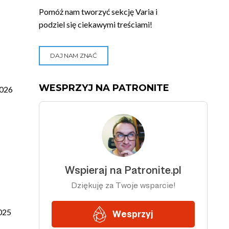
Pomóż nam tworzyć sekcję Varia i
podziel się ciekawymi treściami!
DAJ NAM ZNAĆ
WESPRZYJ NA PATRONITE
026
025