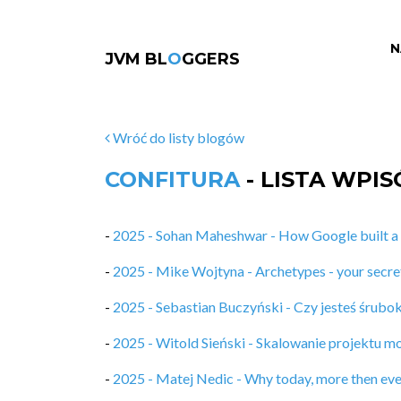
N
JVM BL
O
GGERS
Wróć do listy blogów
CONFITURA
- LISTA WPI
-
2025 - Sohan Maheshwar - How Google built a 
-
2025 - Mike Wojtyna - Archetypes - your secr
-
2025 - Sebastian Buczyński - Czy jesteś śrubo
-
2025 - Witold Sieński - Skalowanie projektu m
-
2025 - Matej Nedic - Why today, more then eve