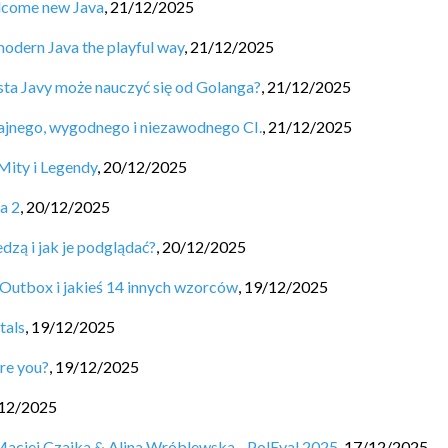
elcome new Java
,
21/12/2025
modern Java the playful way
,
21/12/2025
ta Javy może nauczyć się od Golanga?
,
21/12/2025
ajnego, wygodnego i niezawodnego CI.
,
21/12/2025
Mity i Legendy
,
20/12/2025
a 2
,
20/12/2025
edzą i jak je podglądać?
,
20/12/2025
: Outbox i jakieś 14 innych wzorców
,
19/12/2025
tals
,
19/12/2025
re you?
,
19/12/2025
12/2025
Maciej Czajka & Alina Wróblewska - PolEval 2025
,
17/12/2025