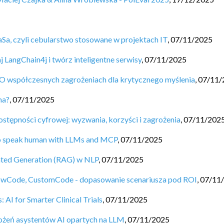
Sa, czyli cebularstwo stosowane w projektach IT
,
07/11/2025
j LangChain4j i twórz inteligentne serwisy
,
07/11/2025
 O współczesnych zagrożeniach dla krytycznego myślenia
,
07/11/
na?
,
07/11/2025
stępności cyfrowej: wyzwania, korzyści i zagrożenia
,
07/11/202
to speak human with LLMs and MCP
,
07/11/2025
nted Generation (RAG) w NLP
,
07/11/2025
LowCode, CustomCode - dopasowanie scenariusza pod ROI
,
07/11
: AI for Smarter Clinical Trials
,
07/11/2025
rożeń asystentów AI opartych na LLM
,
07/11/2025