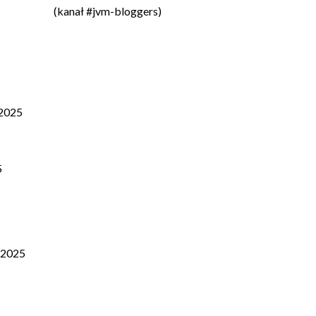
(kanał #jvm-bloggers)
2025
5
/2025