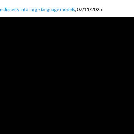
nclusivity into large language models
,
07/11/2025
menowa i zadaniowa LLM-ów na przykładzie modeli PLLuM
,
07/11/
ia polskich LLM-ów w administracji i sektorze prywatnym
,
07/11/
onal "Chernobyl"
,
07/11/2025
pożyczki - co jesteś winien wobec swojego kodu?
,
21/12/2023
ces in Scala without Akka
,
20/12/2023
JVM BL
O
GGERS