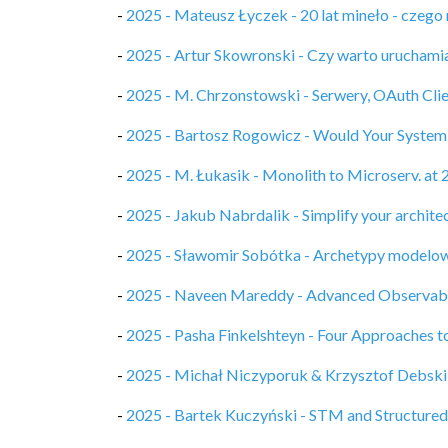
-
2025 - Mateusz Łyczek - 20 lat mineło - czego 
-
2025 - Artur Skowronski - Czy warto uruchamia
-
2025 - M. Chrzonstowski - Serwery, OAuth Client
-
2025 - Bartosz Rogowicz - Would Your System S
-
2025 - M. Łukasik - Monolith to Microserv. at
-
2025 - Jakub Nabrdalik - Simplify your archite
-
2025 - Sławomir Sobótka - Archetypy modelo
-
2025 - Naveen Mareddy - Advanced Observabili
-
2025 - Pasha Finkelshteyn - Four Approaches t
-
2025 - Michał Niczyporuk & Krzysztof Debski 
-
2025 - Bartek Kuczyński - STM and Structured