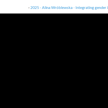
-
2025 - Alina Wróblewska - Integrating gender i
-
2025 - Piotr Pęzik - Adaptacja językowa, do
-
2025 - M. Kozłowski & A. Karlińska - wdrożen
-
2025 - Grzegorz Sztandera - Surviving operati
-
2023 - Mateusz Parada - Obligacje, kredyty i 
-
2023 - Paweł Bogdan - How to write microservi