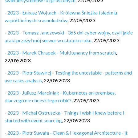
świecie systemów rozproszonych
,
22/09/2023
-
2023 - Łukasz Wojtach - Królewna Śnieżka i siedmiu
współbieżnych krasnoludków
,
22/09/2023
-
2023 - Tomasz Janczewski - 365 dni cyber wojny, czyli jakie
ataki przeżył mój serwer w ostatnim roku
,
22/09/2023
-
2023 - Marek Chrapek - Multitenancy from scratch
,
22/09/2023
-
2023 - Piotr Stawirej - Testing the untestable - patterns and
use cases analysis
,
22/09/2023
-
2023 - Juliusz Marciniak - Kubernetes on-premises,
dlaczego nie chcesz tego robić?
,
22/09/2023
-
2023 - Michał Ostruszka - Things I wish I knew before I
started with event sourcing
,
22/09/2023
-
2023 - Piotr Suwała - Clean & Hexagonal Architecture - it