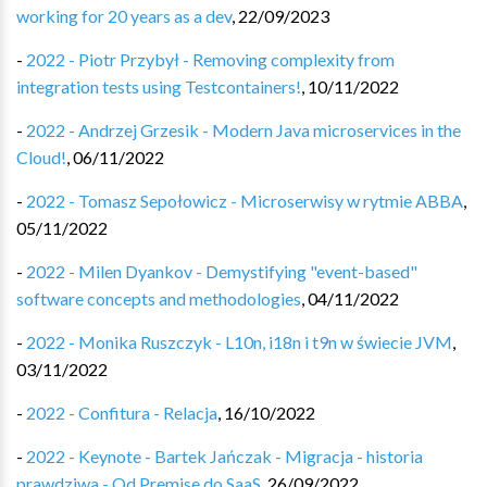
working for 20 years as a dev
,
22/09/2023
-
2022 - Piotr Przybył - Removing complexity from
integration tests using Testcontainers!
,
10/11/2022
-
2022 - Andrzej Grzesik - Modern Java microservices in the
Cloud!
,
06/11/2022
-
2022 - Tomasz Sepołowicz - Microserwisy w rytmie ABBA
,
05/11/2022
-
2022 - Milen Dyankov - Demystifying "event-based"
software concepts and methodologies
,
04/11/2022
-
2022 - Monika Ruszczyk - L10n, i18n i t9n w świecie JVM
,
03/11/2022
-
2022 - Confitura - Relacja
,
16/10/2022
-
2022 - Keynote - Bartek Jańczak - Migracja - historia
prawdziwa - Od Premise do SaaS
,
26/09/2022