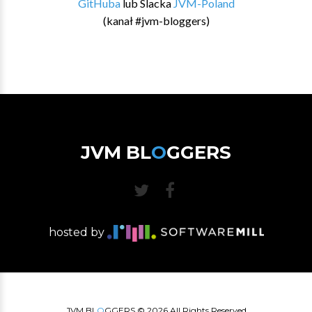
GitHuba
lub Slacka
JVM-Poland
(kanał #jvm-bloggers)
JVM BL
O
GGERS
hosted by
JVM BL
O
GGERS ©
2026
All Rights Reserved