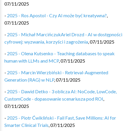
07/11/2025
-
2025 - Ros Apostol - Czy AI może być kreatywna?
,
07/11/2025
-
2025 - Michał MarcińczukAriel Drozd - AI w dostępności
cyfrowej: wyzwania, korzyści i zagrożenia
,
07/11/2025
-
2025 - Olena Kutsenko - Teaching databases to speak
human with LLMs and MCP
,
07/11/2025
-
2025 - Marcin Wierzbiński - Retrieval-Augmented
Generation (RAG) w NLP
,
07/11/2025
-
2025 - Dawid Detko - 3 oblicza AI: NoCode, LowCode,
CustomCode - dopasowanie scenariusza pod ROI
,
07/11/2025
-
2025 - Piotr Ćwikliński - Fail Fast, Save Millions: AI for
Smarter Clinical Trials
,
07/11/2025