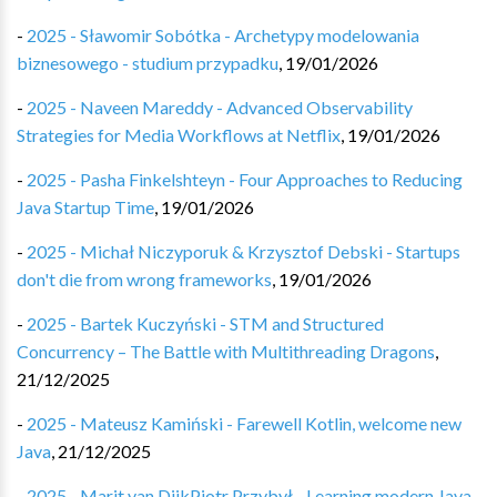
-
2025 - Sławomir Sobótka - Archetypy modelowania
biznesowego - studium przypadku
,
19/01/2026
-
2025 - Naveen Mareddy - Advanced Observability
Strategies for Media Workflows at Netflix
,
19/01/2026
-
2025 - Pasha Finkelshteyn - Four Approaches to Reducing
Java Startup Time
,
19/01/2026
-
2025 - Michał Niczyporuk & Krzysztof Debski - Startups
don't die from wrong frameworks
,
19/01/2026
-
2025 - Bartek Kuczyński - STM and Structured
Concurrency – The Battle with Multithreading Dragons
,
21/12/2025
-
2025 - Mateusz Kamiński - Farewell Kotlin, welcome new
Java
,
21/12/2025
-
2025 - Marit van DijkPiotr Przybył - Learning modern Java