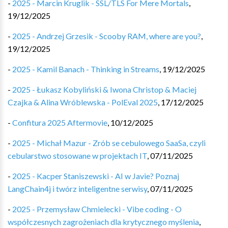
-
2025 - Marcin Kruglik - SSL/TLS For Mere Mortals
,
19/12/2025
-
2025 - Andrzej Grzesik - Scooby RAM, where are you?
,
19/12/2025
-
2025 - Kamil Banach - Thinking in Streams
,
19/12/2025
-
2025 - Łukasz Kobyliński & Iwona Christop & Maciej
Czajka & Alina Wróblewska - PolEval 2025
,
17/12/2025
-
Confitura 2025 Aftermovie
,
10/12/2025
-
2025 - Michał Mazur - Zrób se cebulowego SaaSa, czyli
cebularstwo stosowane w projektach IT
,
07/11/2025
-
2025 - Kacper Staniszewski - AI w Javie? Poznaj
LangChain4j i twórz inteligentne serwisy
,
07/11/2025
-
2025 - Przemysław Chmielecki - Vibe coding - O
współczesnych zagrożeniach dla krytycznego myślenia
,