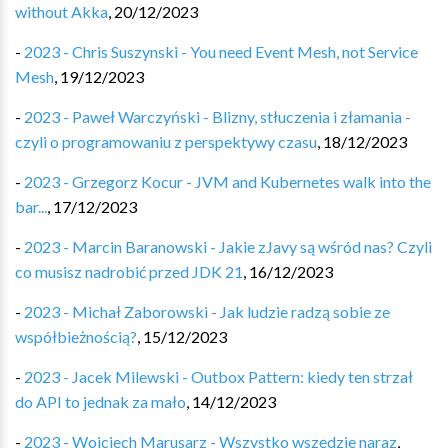
without Akka
,
20/12/2023
-
2023 - Chris Suszynski - You need Event Mesh, not Service
Mesh
,
19/12/2023
-
2023 - Paweł Warczyński - Blizny, stłuczenia i złamania -
czyli o programowaniu z perspektywy czasu
,
18/12/2023
-
2023 - Grzegorz Kocur - JVM and Kubernetes walk into the
bar...
,
17/12/2023
-
2023 - Marcin Baranowski - Jakie zJavy są wśród nas? Czyli
co musisz nadrobić przed JDK 21
,
16/12/2023
-
2023 - Michał Zaborowski - Jak ludzie radzą sobie ze
współbieżnością?
,
15/12/2023
-
2023 - Jacek Milewski - Outbox Pattern: kiedy ten strzał
do API to jednak za mało
,
14/12/2023
-
2023 - Wojciech Marusarz - Wszystko wszędzie naraz
,