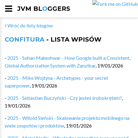
JVM BL
O
GGERS
Wróć do listy blogów
CONFITURA
- LISTA WPISÓW
-
2025 - Sohan Maheshwar - How Google built a Consistent,
Global Authorization System with Zanzibar
,
19/01/2026
-
2025 - Mike Wojtyna - Archetypes - your secret
superpower
,
19/01/2026
-
2025 - Sebastian Buczyński - Czy jesteś śrubokrętem?
,
19/01/2026
-
2025 - Witold Sieński - Skalowanie projektu mobilnego na
wiele zespołów i produktów
,
19/01/2026
-
2025 - Matej Nedic - Why today, more then ever you need