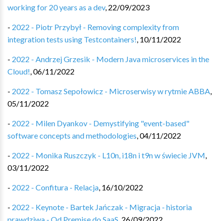
working for 20 years as a dev
,
22/09/2023
-
2022 - Piotr Przybył - Removing complexity from
integration tests using Testcontainers!
,
10/11/2022
-
2022 - Andrzej Grzesik - Modern Java microservices in the
Cloud!
,
06/11/2022
-
2022 - Tomasz Sepołowicz - Microserwisy w rytmie ABBA
,
05/11/2022
-
2022 - Milen Dyankov - Demystifying "event-based"
software concepts and methodologies
,
04/11/2022
-
2022 - Monika Ruszczyk - L10n, i18n i t9n w świecie JVM
,
03/11/2022
-
2022 - Confitura - Relacja
,
16/10/2022
-
2022 - Keynote - Bartek Jańczak - Migracja - historia
prawdziwa - Od Premise do SaaS
,
26/09/2022