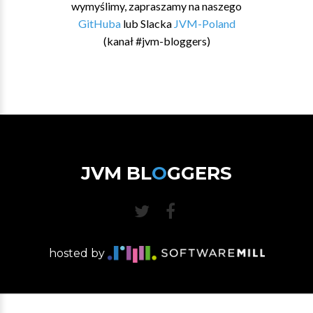
wymyślimy, zapraszamy na naszego
GitHuba
lub Slacka
JVM-Poland
(kanał #jvm-bloggers)
JVM BL
O
GGERS
hosted by