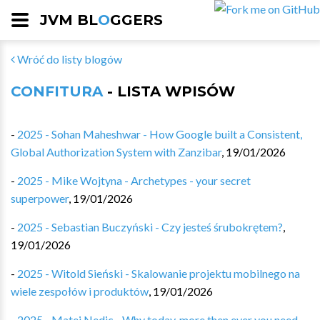
JVM BL
O
GGERS
Wróć do listy blogów
CONFITURA
- LISTA WPISÓW
-
2025 - Sohan Maheshwar - How Google built a Consistent,
Global Authorization System with Zanzibar
,
19/01/2026
-
2025 - Mike Wojtyna - Archetypes - your secret
superpower
,
19/01/2026
-
2025 - Sebastian Buczyński - Czy jesteś śrubokrętem?
,
19/01/2026
-
2025 - Witold Sieński - Skalowanie projektu mobilnego na
wiele zespołów i produktów
,
19/01/2026
-
2025 - Matej Nedic - Why today, more then ever you need