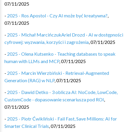
07/11/2025
-
2025 - Ros Apostol - Czy AI może być kreatywna?
,
07/11/2025
-
2025 - Michał MarcińczukAriel Drozd - AI w dostępności
cyfrowej: wyzwania, korzyści i zagrożenia
,
07/11/2025
-
2025 - Olena Kutsenko - Teaching databases to speak
human with LLMs and MCP
,
07/11/2025
-
2025 - Marcin Wierzbiński - Retrieval-Augmented
Generation (RAG) w NLP
,
07/11/2025
-
2025 - Dawid Detko - 3 oblicza AI: NoCode, LowCode,
CustomCode - dopasowanie scenariusza pod ROI
,
07/11/2025
-
2025 - Piotr Ćwikliński - Fail Fast, Save Millions: AI for
Smarter Clinical Trials
,
07/11/2025