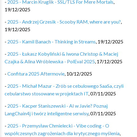
-
2025 - Marcin Kruglik - SSL/TLS For Mere Mortals
,
19/12/2025
-
2025 - Andrzej Grzesik - Scooby RAM, where are you?
,
19/12/2025
-
2025 - Kamil Banach - Thinking in Streams
,
19/12/2025
-
2025 - Łukasz Kobyliński & Iwona Christop & Maciej
Czajka & Alina Wróblewska - PolEval 2025
,
17/12/2025
-
Confitura 2025 Aftermovie
,
10/12/2025
-
2025 - Michał Mazur - Zrób se cebulowego SaaSa, czyli
cebularstwo stosowane w projektach IT
,
07/11/2025
-
2025 - Kacper Staniszewski - AI w Javie? Poznaj
LangChain4j i twórz inteligentne serwisy
,
07/11/2025
-
2025 - Przemysław Chmielecki - Vibe coding - O
współczesnych zagrożeniach dla krytycznego myślenia
,