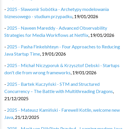
-
2025 - Sławomir Sobótka - Archetypy modelowania
biznesowego - studium przypadku
,
19/01/2026
-
2025 - Naveen Mareddy - Advanced Observability
Strategies for Media Workflows at Netflix
,
19/01/2026
-
2025 - Pasha Finkelshteyn - Four Approaches to Reducing
Java Startup Time
,
19/01/2026
-
2025 - Michał Niczyporuk & Krzysztof Debski - Startups
don't die from wrong frameworks
,
19/01/2026
-
2025 - Bartek Kuczyński - STM and Structured
Concurrency – The Battle with Multithreading Dragons
,
21/12/2025
-
2025 - Mateusz Kamiński - Farewell Kotlin, welcome new
Java
,
21/12/2025
-
2025 - Marit van DijkPiotr Przybył - Learning modern Java