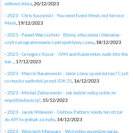
without Akka
,
20/12/2023
-
2023 - Chris Suszynski - You need Event Mesh, not Service
Mesh
,
19/12/2023
-
2023 - Paweł Warczyński - Blizny, stłuczenia i złamania -
czyli o programowaniu z perspektywy czasu
,
18/12/2023
-
2023 - Grzegorz Kocur - JVM and Kubernetes walk into the
bar...
,
17/12/2023
-
2023 - Marcin Baranowski - Jakie zJavy są wśród nas? Czyli
co musisz nadrobić przed JDK 21
,
16/12/2023
-
2023 - Michał Zaborowski - Jak ludzie radzą sobie ze
współbieżnością?
,
15/12/2023
-
2023 - Jacek Milewski - Outbox Pattern: kiedy ten strzał
do API to jednak za mało
,
14/12/2023
-
2023 - Wojciech Marusarz - Wszystko wszędzie naraz
,