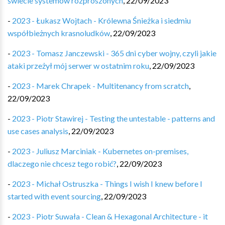
świecie systemów rozproszonych
,
22/09/2023
-
2023 - Łukasz Wojtach - Królewna Śnieżka i siedmiu
współbieżnych krasnoludków
,
22/09/2023
-
2023 - Tomasz Janczewski - 365 dni cyber wojny, czyli jakie
ataki przeżył mój serwer w ostatnim roku
,
22/09/2023
-
2023 - Marek Chrapek - Multitenancy from scratch
,
22/09/2023
-
2023 - Piotr Stawirej - Testing the untestable - patterns and
use cases analysis
,
22/09/2023
-
2023 - Juliusz Marciniak - Kubernetes on-premises,
dlaczego nie chcesz tego robić?
,
22/09/2023
-
2023 - Michał Ostruszka - Things I wish I knew before I
started with event sourcing
,
22/09/2023
-
2023 - Piotr Suwała - Clean & Hexagonal Architecture - it