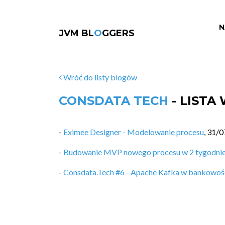
N
JVM BL
O
GGERS
Wróć do listy blogów
CONSDATA TECH
- LISTA
-
Eximee Designer - Modelowanie procesu
,
31/0
-
Budowanie MVP nowego procesu w 2 tygodnie - 
-
Consdata.Tech #6 - Apache Kafka w bankowoś