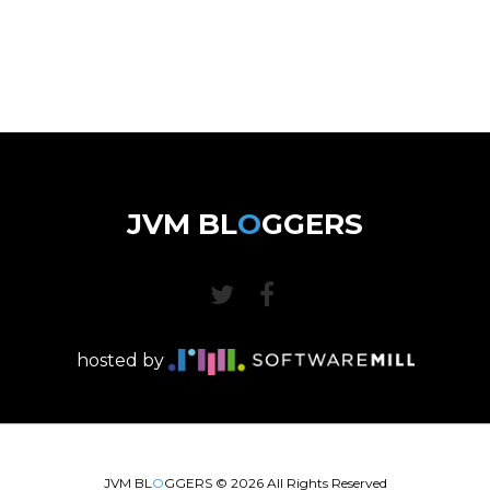
JVM BL
O
GGERS
hosted by
JVM BL
O
GGERS ©
2026
All Rights Reserved