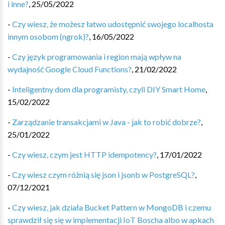
i inne?
,
25/05/2022
-
Czy wiesz, że możesz łatwo udostępnić swojego localhosta
innym osobom (ngrok)?
,
16/05/2022
-
Czy język programowania i region mają wpływ na
wydajność Google Cloud Functions?
,
21/02/2022
-
Inteligentny dom dla programisty, czyli DIY Smart Home
,
15/02/2022
-
Zarządzanie transakcjami w Java - jak to robić dobrze?
,
25/01/2022
-
Czy wiesz, czym jest HTTP idempotency?
,
17/01/2022
-
Czy wiesz czym różnią się json i jsonb w PostgreSQL?
,
07/12/2021
-
Czy wiesz, jak działa Bucket Pattern w MongoDB i czemu
sprawdził się się w implementacji IoT Boscha albo w apkach