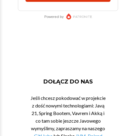
DOŁĄCZ DO NAS
Jeśli chcesz pokodować w projekcie
z dość nowymi technologiami: Javą
21, Spring Bootem, Vavrem i Akką i
co tam sobie jeszcze Javowego
wymyślimy, zapraszamy na naszego
GitHuba
lub Slacka
JVM-Poland