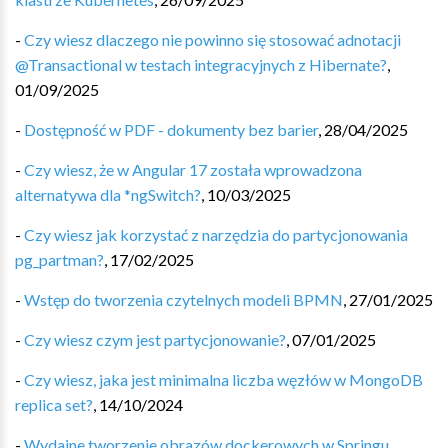
-
Czy wiesz dlaczego nie powinno się stosować adnotacji
@Transactional w testach integracyjnych z Hibernate?
,
01/09/2025
-
Dostępność w PDF - dokumenty bez barier
,
28/04/2025
-
Czy wiesz, że w Angular 17 została wprowadzona
alternatywa dla *ngSwitch?
,
10/03/2025
-
Czy wiesz jak korzystać z narzędzia do partycjonowania
pg_partman?
,
17/02/2025
-
Wstęp do tworzenia czytelnych modeli BPMN
,
27/01/2025
-
Czy wiesz czym jest partycjonowanie?
,
07/01/2025
-
Czy wiesz, jaka jest minimalna liczba węzłów w MongoDB
replica set?
,
14/10/2024
-
Wydajne tworzenie obrazów dockerowych w Springu
,