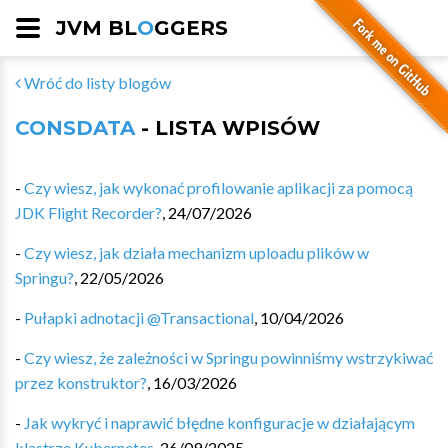
JVM BL
O
GGERS
Wróć do listy blogów
CONSDATA
- LISTA WPISÓW
-
Czy wiesz, jak wykonać profilowanie aplikacji za pomocą
JDK Flight Recorder?
,
24/07/2026
-
Czy wiesz, jak działa mechanizm uploadu plików w
Springu?
,
22/05/2026
-
Pułapki adnotacji @Transactional
,
10/04/2026
-
Czy wiesz, że zależności w Springu powinniśmy wstrzykiwać
przez konstruktor?
,
16/03/2026
-
Jak wykryć i naprawić błędne konfiguracje w działającym
klastrze Kubernetes
,
26/09/2025