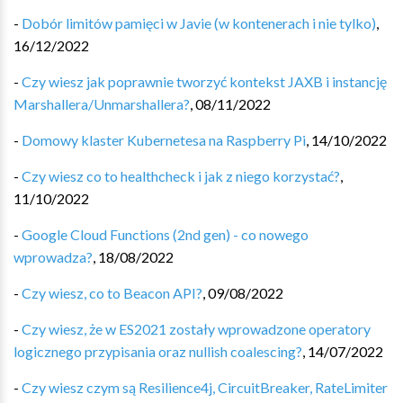
-
Dobór limitów pamięci w Javie (w kontenerach i nie tylko)
,
16/12/2022
-
Czy wiesz jak poprawnie tworzyć kontekst JAXB i instancję
Marshallera/Unmarshallera?
,
08/11/2022
-
Domowy klaster Kubernetesa na Raspberry Pi
,
14/10/2022
-
Czy wiesz co to healthcheck i jak z niego korzystać?
,
11/10/2022
-
Google Cloud Functions (2nd gen) - co nowego
wprowadza?
,
18/08/2022
-
Czy wiesz, co to Beacon API?
,
09/08/2022
-
Czy wiesz, że w ES2021 zostały wprowadzone operatory
logicznego przypisania oraz nullish coalescing?
,
14/07/2022
-
Czy wiesz czym są Resilience4j, CircuitBreaker, RateLimiter