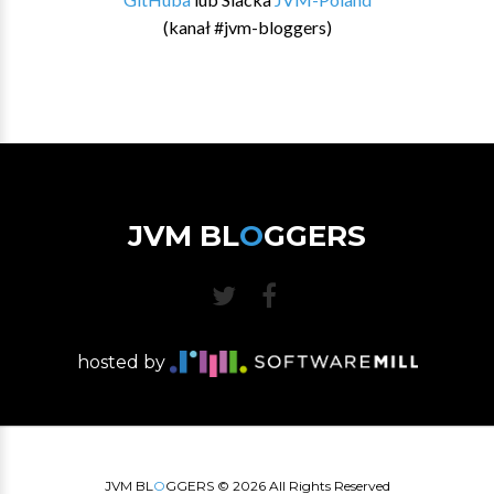
(kanał #jvm-bloggers)
JVM BL
O
GGERS
hosted by
JVM BL
O
GGERS ©
2026
All Rights Reserved