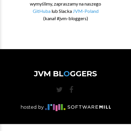
wymyślimy, zapraszamy na naszego
GitHuba
lub Slacka
JVM-Poland
(kanał #jvm-bloggers)
JVM BL
O
GGERS
hosted by