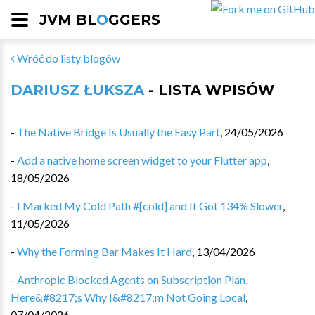
JVM BL
O
GGERS
Wróć do listy blogów
DARIUSZ ŁUKSZA
- LISTA WPISÓW
-
The Native Bridge Is Usually the Easy Part
,
24/05/2026
-
Add a native home screen widget to your Flutter app
,
18/05/2026
-
I Marked My Cold Path #[cold] and It Got 134% Slower
,
11/05/2026
-
Why the Forming Bar Makes It Hard
,
13/04/2026
-
Anthropic Blocked Agents on Subscription Plan.
Here&#8217;s Why I&#8217;m Not Going Local
,
07/04/2026