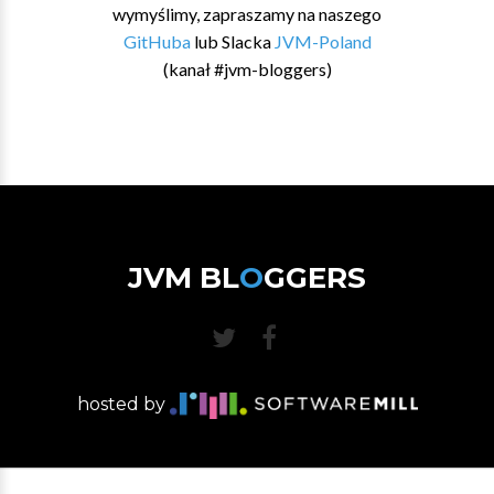
wymyślimy, zapraszamy na naszego
GitHuba
lub Slacka
JVM-Poland
(kanał #jvm-bloggers)
JVM BL
O
GGERS
hosted by