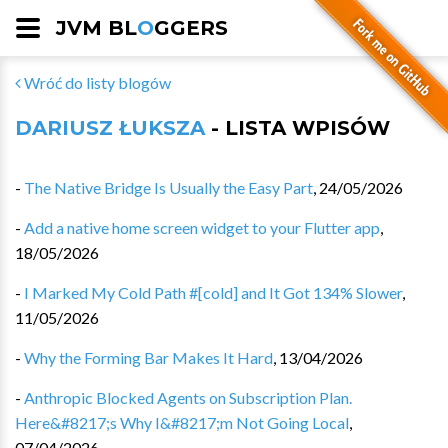
JVM BL
O
GGERS
Wróć do listy blogów
DARIUSZ ŁUKSZA
- LISTA WPISÓW
-
The Native Bridge Is Usually the Easy Part
,
24/05/2026
-
Add a native home screen widget to your Flutter app
,
18/05/2026
-
I Marked My Cold Path #[cold] and It Got 134% Slower
,
11/05/2026
-
Why the Forming Bar Makes It Hard
,
13/04/2026
-
Anthropic Blocked Agents on Subscription Plan.
Here&#8217;s Why I&#8217;m Not Going Local
,
07/04/2026