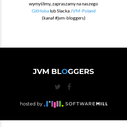
wymyślimy, zapraszamy na naszego
GitHuba
lub Slacka
JVM-Poland
(kanał #jvm-bloggers)
JVM BL
O
GGERS
hosted by