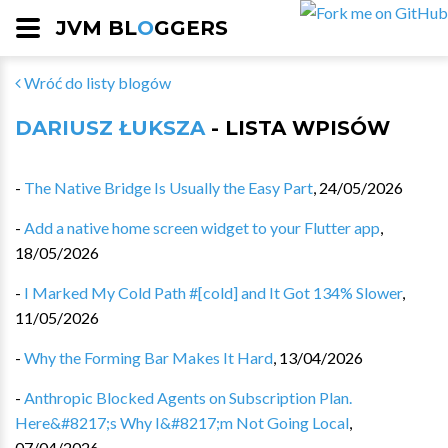
JVM BL
O
GGERS
Wróć do listy blogów
DARIUSZ ŁUKSZA
- LISTA WPISÓW
-
The Native Bridge Is Usually the Easy Part
,
24/05/2026
-
Add a native home screen widget to your Flutter app
,
18/05/2026
-
I Marked My Cold Path #[cold] and It Got 134% Slower
,
11/05/2026
-
Why the Forming Bar Makes It Hard
,
13/04/2026
-
Anthropic Blocked Agents on Subscription Plan.
Here&#8217;s Why I&#8217;m Not Going Local
,
07/04/2026