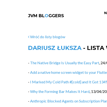
N
JVM BL
O
GGERS
Wróć do listy blogów
DARIUSZ ŁUKSZA
- LIST
-
The Native Bridge Is Usually the Easy Part
,
24/
-
Add a native home screen widget to your Flutte
-
I Marked My Cold Path #[cold] and It Got 134
-
Why the Forming Bar Makes It Hard
,
13/04/2
-
Anthropic Blocked Agents on Subscription Pl