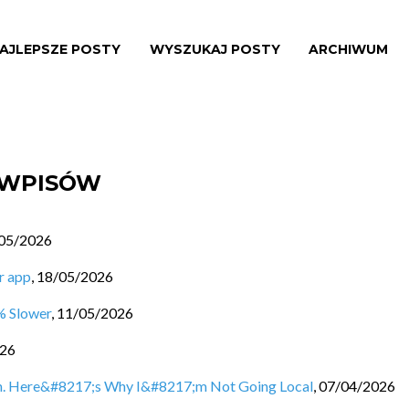
AJLEPSZE POSTY
WYSZUKAJ POSTY
ARCHIWUM
A WPISÓW
05/2026
r app
,
18/05/2026
% Slower
,
11/05/2026
026
an. Here&#8217;s Why I&#8217;m Not Going Local
,
07/04/2026