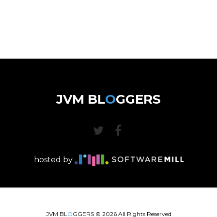
JVM BL
O
GGERS
hosted by
JVM BL
O
GGERS ©
2026
All Rights Reserved