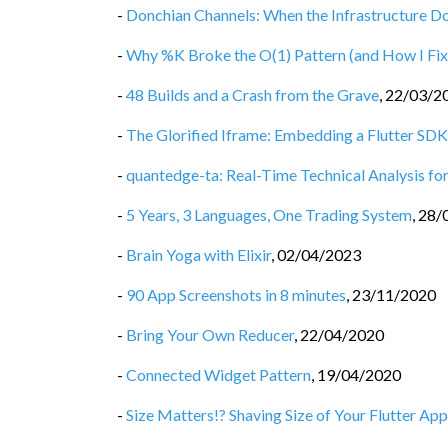
-
Donchian Channels: When the Infrastructure D
-
Why %K Broke the O(1) Pattern (and How I Fix
-
48 Builds and a Crash from the Grave
,
22/03/2
-
The Glorified Iframe: Embedding a Flutter SDK
-
quantedge-ta: Real-Time Technical Analysis for
-
5 Years, 3 Languages, One Trading System
,
28/
-
Brain Yoga with Elixir
,
02/04/2023
-
90 App Screenshots in 8 minutes
,
23/11/2020
-
Bring Your Own Reducer
,
22/04/2020
-
Connected Widget Pattern
,
19/04/2020
-
Size Matters!? Shaving Size of Your Flutter App