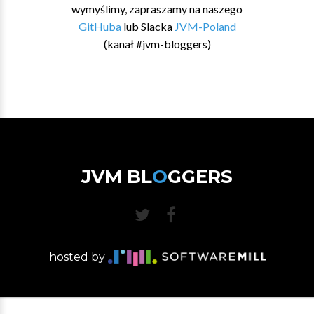
wymyślimy, zapraszamy na naszego
GitHuba
lub Slacka
JVM-Poland
(kanał #jvm-bloggers)
JVM BL
O
GGERS
hosted by