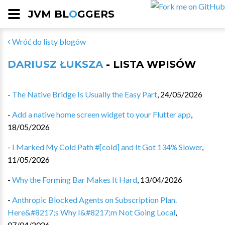
JVM BL
O
GGERS
Wróć do listy blogów
DARIUSZ ŁUKSZA
- LISTA WPISÓW
-
The Native Bridge Is Usually the Easy Part
,
24/05/2026
-
Add a native home screen widget to your Flutter app
,
18/05/2026
-
I Marked My Cold Path #[cold] and It Got 134% Slower
,
11/05/2026
-
Why the Forming Bar Makes It Hard
,
13/04/2026
-
Anthropic Blocked Agents on Subscription Plan.
Here&#8217;s Why I&#8217;m Not Going Local
,
07/04/2026