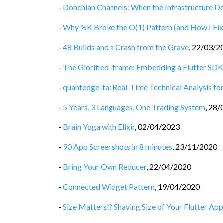
-
Donchian Channels: When the Infrastructure D
-
Why %K Broke the O(1) Pattern (and How I Fix
-
48 Builds and a Crash from the Grave
,
22/03/2
-
The Glorified Iframe: Embedding a Flutter SDK
-
quantedge-ta: Real-Time Technical Analysis for
-
5 Years, 3 Languages, One Trading System
,
28/
-
Brain Yoga with Elixir
,
02/04/2023
-
90 App Screenshots in 8 minutes
,
23/11/2020
-
Bring Your Own Reducer
,
22/04/2020
-
Connected Widget Pattern
,
19/04/2020
-
Size Matters!? Shaving Size of Your Flutter App