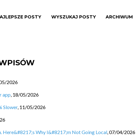
AJLEPSZE POSTY
WYSZUKAJ POSTY
ARCHIWUM
A WPISÓW
05/2026
r app
,
18/05/2026
% Slower
,
11/05/2026
026
an. Here&#8217;s Why I&#8217;m Not Going Local
,
07/04/2026