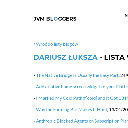
N
JVM BL
O
GGERS
Wróć do listy blogów
DARIUSZ ŁUKSZA
- LIST
-
The Native Bridge Is Usually the Easy Part
,
24/
-
Add a native home screen widget to your Flutte
-
I Marked My Cold Path #[cold] and It Got 134
-
Why the Forming Bar Makes It Hard
,
13/04/2
-
Anthropic Blocked Agents on Subscription Pl