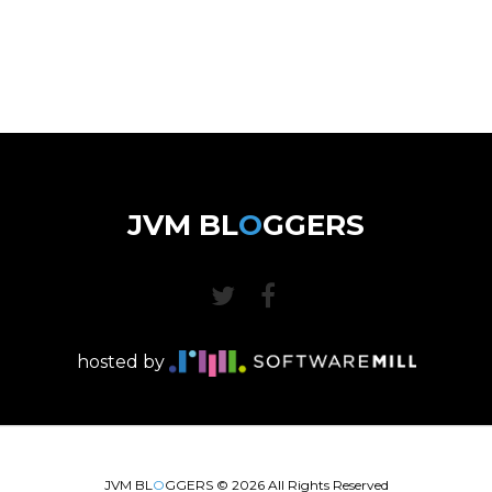
JVM BL
O
GGERS
hosted by
JVM BL
O
GGERS ©
2026
All Rights Reserved