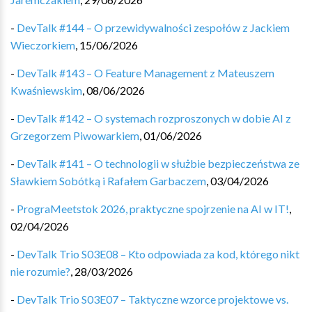
-
DevTalk #144 – O przewidywalności zespołów z Jackiem
Wieczorkiem
,
15/06/2026
-
DevTalk #143 – O Feature Management z Mateuszem
Kwaśniewskim
,
08/06/2026
-
DevTalk #142 – O systemach rozproszonych w dobie AI z
Grzegorzem Piwowarkiem
,
01/06/2026
-
DevTalk #141 – O technologii w służbie bezpieczeństwa ze
Sławkiem Sobótką i Rafałem Garbaczem
,
03/04/2026
-
PrograMeetstok 2026, praktyczne spojrzenie na AI w IT!
,
02/04/2026
-
DevTalk Trio S03E08 – Kto odpowiada za kod, którego nikt
nie rozumie?
,
28/03/2026
-
DevTalk Trio S03E07 – Taktyczne wzorce projektowe vs.