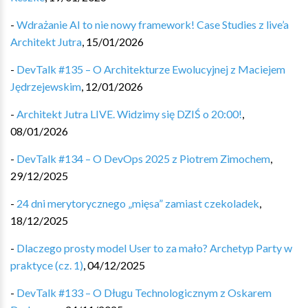
-
Wdrażanie AI to nie nowy framework! Case Studies z live’a
Architekt Jutra
,
15/01/2026
-
DevTalk #135 – O Architekturze Ewolucyjnej z Maciejem
Jędrzejewskim
,
12/01/2026
-
Architekt Jutra LIVE. Widzimy się DZIŚ o 20:00!
,
08/01/2026
-
DevTalk #134 – O DevOps 2025 z Piotrem Zimochem
,
29/12/2025
-
24 dni merytorycznego „mięsa” zamiast czekoladek
,
18/12/2025
-
Dlaczego prosty model User to za mało? Archetyp Party w
praktyce (cz. 1)
,
04/12/2025
-
DevTalk #133 – O Długu Technologicznym z Oskarem