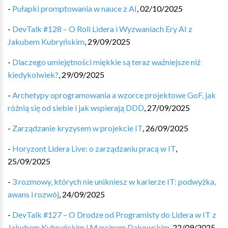
-
Pułapki promptowania w nauce z AI
,
02/10/2025
-
DevTalk #128 – O Roli Lidera i Wyzwaniach Ery AI z
Jakubem Kubryńskim
,
29/09/2025
-
Dlaczego umiejętności miękkie są teraz ważniejsze niż
kiedykolwiek?
,
29/09/2025
-
Archetypy oprogramowania a wzorce projektowe GoF, jak
różnią się od siebie i jak wspierają DDD
,
27/09/2025
-
Zarządzanie kryzysem w projekcie IT
,
26/09/2025
-
Horyzont Lidera Live: o zarządzaniu pracą w IT
,
25/09/2025
-
3 rozmowy, których nie unikniesz w karierze IT: podwyżka,
awans i rozwój
,
24/09/2025
-
DevTalk #127 – O Drodze od Programisty do Lidera w IT z
Jakubem Kubryńskim i Marcinem Dakowskim
,
22/09/2025