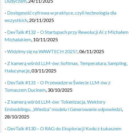
Dudyczem
,
24/11/2025
-
Dostępność cyfrowa w praktyce, czyli technologia dla
wszystkich
,
20/11/2025
-
DevTalk #132 – O Startupach przy Rewolucji AI z Michałem
Michalukiem
,
10/11/2025
-
Widzimy się na WAWTECH 2025?
,
06/11/2025
-
Z kamerą wśród LLM-ów: Softmax, Temperatura, Sampling,
Halucynacje
,
03/11/2025
-
DevTalk #131 – O Przewadze w Świecie LLM-ów z
Tomaszem Ducinem
,
30/10/2025
-
Z kamerą wśród LLM-ów: Tokenizacja, Wektory
Embeddingu, „Wiedza” modelu i Generowanie odpowiedzi
,
28/10/2025
-
DevTalk #130 – O RAG do Eksploracji Kodu z Łukaszem