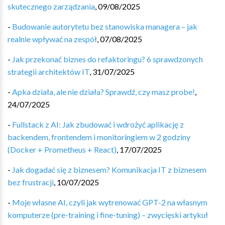
skutecznego zarządzania
,
09/08/2025
-
Budowanie autorytetu bez stanowiska managera – jak
realnie wpływać na zespół
,
07/08/2025
-
Jak przekonać biznes do refaktoringu? 6 sprawdzonych
strategii architektów IT
,
31/07/2025
-
Apka działa, ale nie działa? Sprawdź, czy masz probe!
,
24/07/2025
-
Fullstack z AI: Jak zbudować i wdrożyć aplikację z
backendem, frontendem i monitoringiem w 2 godziny
(Docker + Prometheus + React)
,
17/07/2025
-
Jak dogadać się z biznesem? Komunikacja IT z biznesem
bez frustracji
,
10/07/2025
-
Moje własne AI, czyli jak wytrenować GPT-2 na własnym
komputerze (pre-training i fine-tuning) – zwycięski artykuł