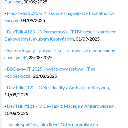
Ducinem
,
08/09/2025
-
HackYeah 2025 w Krakowie – największy hackathon w
Europie
,
04/09/2025
-
DevTalk #123 – O Partnerstwie IT i Biznesu z Marcinem
Dakowskim i Jakubem Kubryńskim
,
01/09/2025
-
System legacy – potwór z koszmarów czy niedoceniony
nauczyciel?
,
28/08/2025
-
BBDays4.IT 2025 – wyjątkowy festiwal IT na
Podbeskidziu
,
21/08/2025
-
DevTalk #122 – O Residuality z Andrzejem Krzywdą
,
11/08/2025
-
DevTalk #121 – O DevTalk z Maciejem Aniserowiczem
,
10/08/2025
-
Jak nie spalić się jako lider? Od programisty do