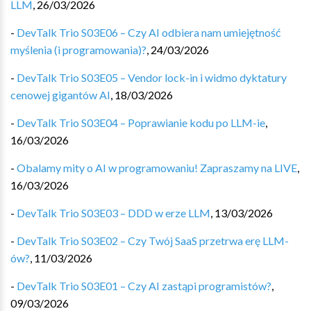
LLM
,
26/03/2026
-
DevTalk Trio S03E06 – Czy AI odbiera nam umiejętność
myślenia (i programowania)?
,
24/03/2026
-
DevTalk Trio S03E05 – Vendor lock-in i widmo dyktatury
cenowej gigantów AI
,
18/03/2026
-
DevTalk Trio S03E04 – Poprawianie kodu po LLM-ie
,
16/03/2026
-
Obalamy mity o AI w programowaniu! Zapraszamy na LIVE
,
16/03/2026
-
DevTalk Trio S03E03 – DDD w erze LLM
,
13/03/2026
-
DevTalk Trio S03E02 – Czy Twój SaaS przetrwa erę LLM-
ów?
,
11/03/2026
-
DevTalk Trio S03E01 – Czy AI zastąpi programistów?
,
09/03/2026