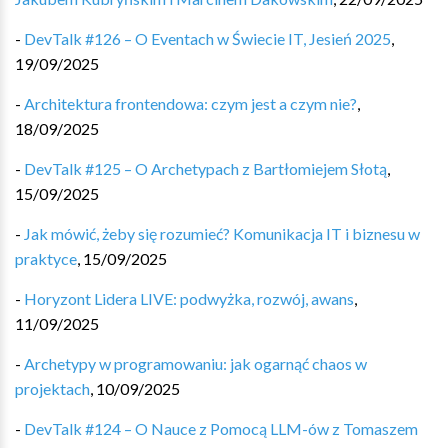
-
DevTalk #126 – O Eventach w Świecie IT, Jesień 2025
,
19/09/2025
-
Architektura frontendowa: czym jest a czym nie?
,
18/09/2025
-
DevTalk #125 – O Archetypach z Bartłomiejem Słotą
,
15/09/2025
-
Jak mówić, żeby się rozumieć? Komunikacja IT i biznesu w
praktyce
,
15/09/2025
-
Horyzont Lidera LIVE: podwyżka, rozwój, awans
,
11/09/2025
-
Archetypy w programowaniu: jak ogarnąć chaos w
projektach
,
10/09/2025
-
DevTalk #124 – O Nauce z Pomocą LLM-ów z Tomaszem