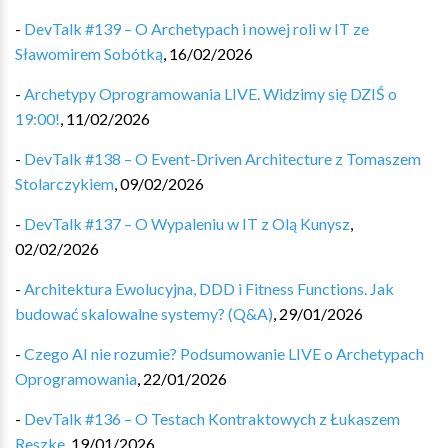
-
DevTalk #139 – O Archetypach i nowej roli w IT ze
Sławomirem Sobótką
,
16/02/2026
-
Archetypy Oprogramowania LIVE. Widzimy się DZIŚ o
19:00!
,
11/02/2026
-
DevTalk #138 – O Event-Driven Architecture z Tomaszem
Stolarczykiem
,
09/02/2026
-
DevTalk #137 – O Wypaleniu w IT z Olą Kunysz
,
02/02/2026
-
Architektura Ewolucyjna, DDD i Fitness Functions. Jak
budować skalowalne systemy? (Q&A)
,
29/01/2026
-
Czego AI nie rozumie? Podsumowanie LIVE o Archetypach
Oprogramowania
,
22/01/2026
-
DevTalk #136 – O Testach Kontraktowych z Łukaszem
Reszke
,
19/01/2026