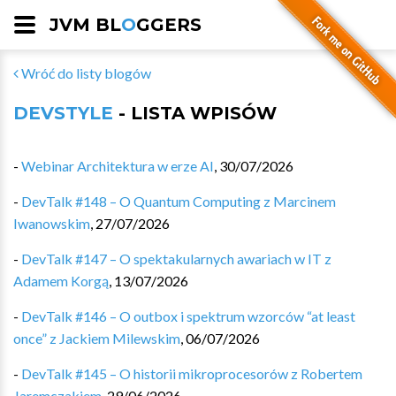
JVM BL
O
GGERS
Wróć do listy blogów
DEVSTYLE
- LISTA WPISÓW
-
Webinar Architektura w erze AI
,
30/07/2026
-
DevTalk #148 – O Quantum Computing z Marcinem
Iwanowskim
,
27/07/2026
-
DevTalk #147 – O spektakularnych awariach w IT z
Adamem Korgą
,
13/07/2026
-
DevTalk #146 – O outbox i spektrum wzorców “at least
once” z Jackiem Milewskim
,
06/07/2026
-
DevTalk #145 – O historii mikroprocesorów z Robertem
Jaremczakiem
,
29/06/2026