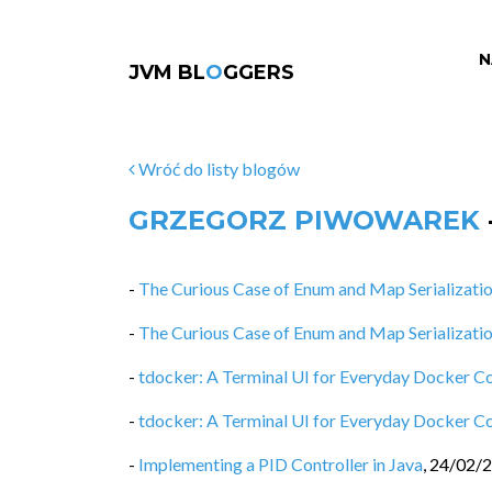
N
JVM BL
O
GGERS
Wróć do listy blogów
GRZEGORZ PIWOWAREK
-
The Curious Case of Enum and Map Serializati
-
The Curious Case of Enum and Map Serializati
-
tdocker: A Terminal UI for Everyday Docker
-
tdocker: A Terminal UI for Everyday Docker
-
Implementing a PID Controller in Java
,
24/02/