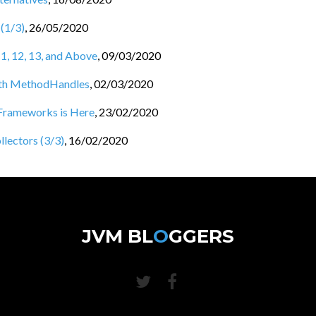
 (1/3)
,
26/05/2020
1, 12, 13, and Above
,
09/03/2020
th MethodHandles
,
02/03/2020
Frameworks is Here
,
23/02/2020
llectors (3/3)
,
16/02/2020
JVM BL
O
GGERS