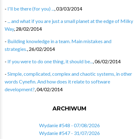
-
I'll be there (for you) ...
,
03/03/2014
-
... and what if you are just a small planet at the edge of Milky
Way
,
28/02/2014
-
Building knowledge in a team. Main mistakes and
strategies.
,
26/02/2014
-
If you were to do one thing, it should be...
,
06/02/2014
-
Simple, complicated, complex and chaotic systems, in other
words Cynefin. And how does it relate to software
development?
,
04/02/2014
ARCHIWUM
Wydanie #548 - 07/08/2026
Wydanie #547 - 31/07/2026