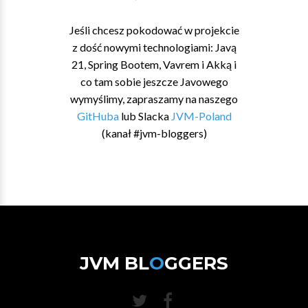
Jeśli chcesz pokodować w projekcie
z dość nowymi technologiami: Javą
21, Spring Bootem, Vavrem i Akką i
co tam sobie jeszcze Javowego
wymyślimy, zapraszamy na naszego
GitHuba
lub Slacka
JVM-Poland
(kanał #jvm-bloggers)
JVM BL
O
GGERS