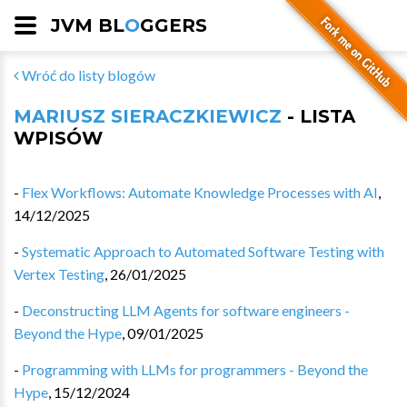
JVM BL
O
GGERS
Wróć do listy blogów
MARIUSZ SIERACZKIEWICZ
- LISTA
WPISÓW
-
Flex Workflows: Automate Knowledge Processes with AI
,
14/12/2025
-
Systematic Approach to Automated Software Testing with
Vertex Testing
,
26/01/2025
-
Deconstructing LLM Agents for software engineers -
Beyond the Hype
,
09/01/2025
-
Programming with LLMs for programmers - Beyond the
Hype
,
15/12/2024