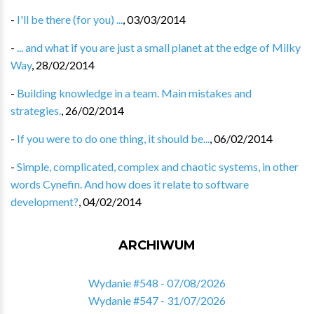
-
I'll be there (for you) ...
,
03/03/2014
-
... and what if you are just a small planet at the edge of Milky
Way
,
28/02/2014
-
Building knowledge in a team. Main mistakes and
strategies.
,
26/02/2014
-
If you were to do one thing, it should be...
,
06/02/2014
-
Simple, complicated, complex and chaotic systems, in other
words Cynefin. And how does it relate to software
development?
,
04/02/2014
ARCHIWUM
Wydanie #548 - 07/08/2026
Wydanie #547 - 31/07/2026