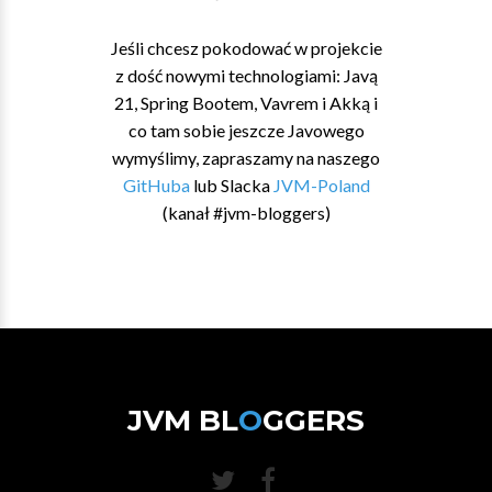
Jeśli chcesz pokodować w projekcie
z dość nowymi technologiami: Javą
21, Spring Bootem, Vavrem i Akką i
co tam sobie jeszcze Javowego
wymyślimy, zapraszamy na naszego
GitHuba
lub Slacka
JVM-Poland
(kanał #jvm-bloggers)
JVM BL
O
GGERS