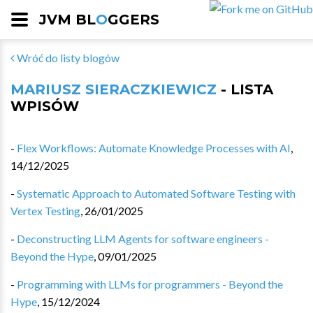
JVM BL
O
GGERS
Wróć do listy blogów
MARIUSZ SIERACZKIEWICZ
- LISTA
WPISÓW
-
Flex Workflows: Automate Knowledge Processes with AI
,
14/12/2025
-
Systematic Approach to Automated Software Testing with
Vertex Testing
,
26/01/2025
-
Deconstructing LLM Agents for software engineers -
Beyond the Hype
,
09/01/2025
-
Programming with LLMs for programmers - Beyond the
Hype
,
15/12/2024